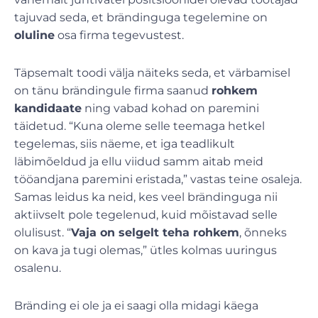
tajuvad seda, et brändinguga tegelemine on
oluline
osa firma tegevustest.
Täpsemalt toodi välja näiteks seda, et värbamisel
on tänu brändingule firma saanud
rohkem
kandidaate
ning vabad kohad on paremini
täidetud. “Kuna oleme selle teemaga hetkel
tegelemas, siis näeme, et iga teadlikult
läbimõeldud ja ellu viidud samm aitab meid
tööandjana paremini eristada,” vastas teine osaleja.
Samas leidus ka neid, kes veel brändinguga nii
aktiivselt pole tegelenud, kuid mõistavad selle
olulisust. “
Vaja on selgelt teha rohkem
, õnneks
on kava ja tugi olemas,” ütles kolmas uuringus
osalenu.
Bränding ei ole ja ei saagi olla midagi käega