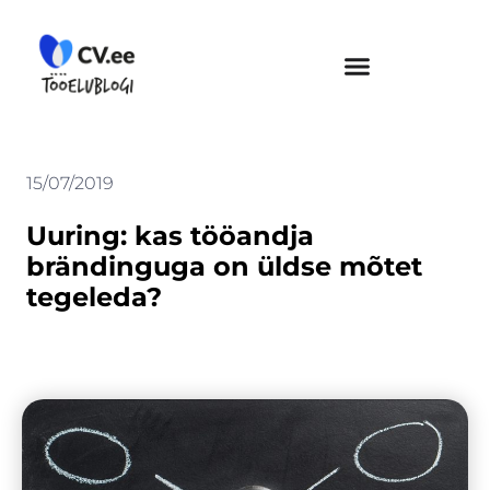
Skip
to
content
15/07/2019
Uuring: kas tööandja
brändinguga on üldse mõtet
tegeleda?