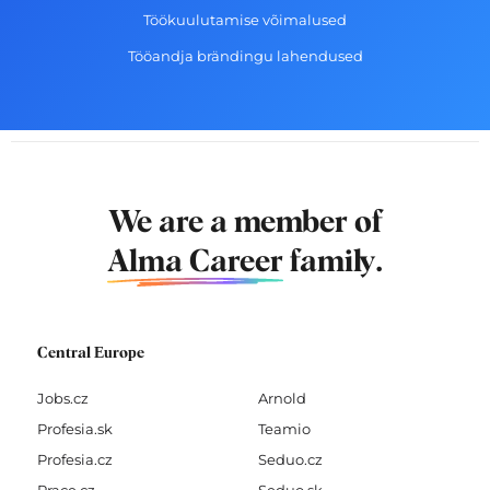
Töökuulutamise võimalused
Tööandja brändingu lahendused
We are a member of
Alma Career
family.
Central Europe
Jobs.cz
Arnold
Profesia.sk
Teamio
Profesia.cz
Seduo.cz