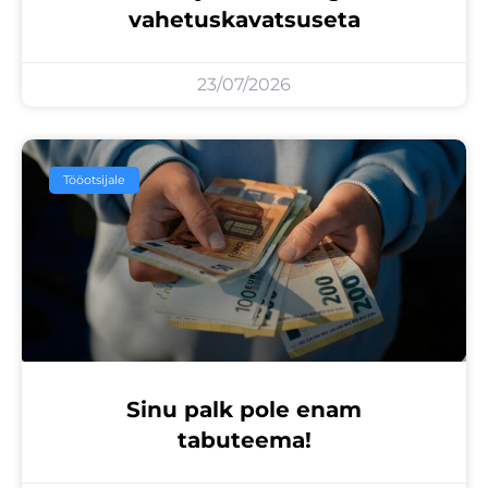
vahetuskavatsuseta
23/07/2026
Tööotsijale
Sinu palk pole enam
tabuteema!