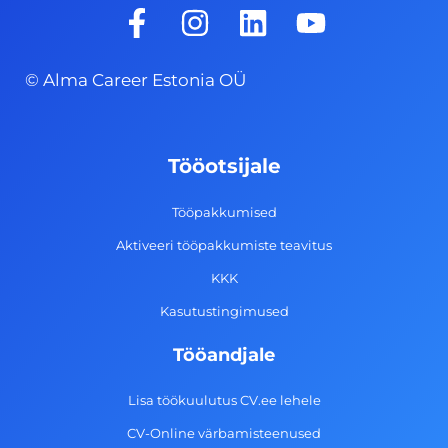
F
I
L
Y
a
n
i
o
c
s
n
u
© Alma Career Estonia OÜ
e
t
k
t
b
a
e
u
o
g
d
b
Tööotsijale
o
r
i
e
k
a
n
Tööpakkumised
-
m
Aktiveeri tööpakkumiste teavitus
f
KKK
Kasutustingimused
Tööandjale
Lisa töökuulutus CV.ee lehele
CV-Online värbamisteenused