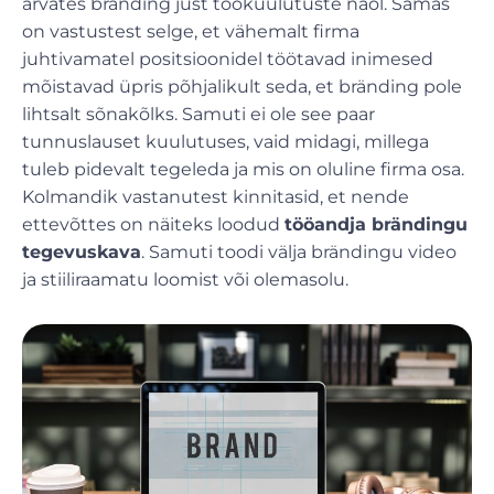
arvates bränding just töökuulutuste näol. Samas
on vastustest selge, et vähemalt firma
juhtivamatel positsioonidel töötavad inimesed
mõistavad üpris põhjalikult seda, et bränding pole
lihtsalt sõnakõlks. Samuti ei ole see paar
tunnuslauset kuulutuses, vaid midagi, millega
tuleb pidevalt tegeleda ja mis on oluline firma osa.
Kolmandik vastanutest kinnitasid, et nende
ettevõttes on näiteks loodud
tööandja brändingu
tegevuskava
. Samuti toodi välja brändingu video
ja stiiliraamatu loomist või olemasolu.