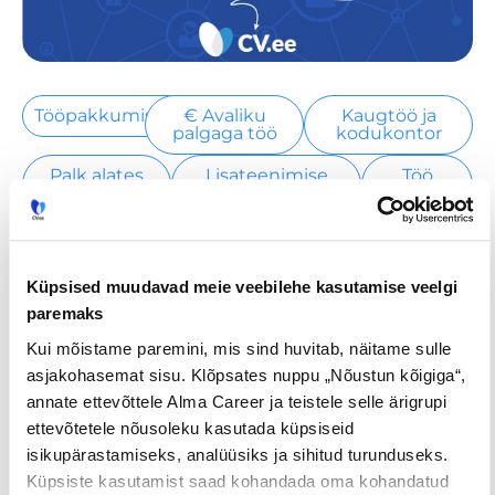
Tööpakkumised
€ Avaliku
Kaugtöö ja
palgaga töö
kodukontor
Palk alates
Lisateenimise
Töö
2500€
võimalus
noortele
Jaga postitust
Küpsised muudavad meie veebilehe kasutamise veelgi
paremaks
Kui mõistame paremini, mis sind huvitab, näitame sulle
asjakohasemat sisu. Klõpsates nuppu „Nõustun kõigiga“,
annate ettevõttele Alma Career ja teistele selle ärigrupi
Prev
Nex
ettevõtetele nõusoleku kasutada küpsiseid
isikupärastamiseks, analüüsiks ja sihitud turunduseks.
EELMINE
JÄRGMINE
Küpsiste kasutamist saad kohandada oma kohandatud