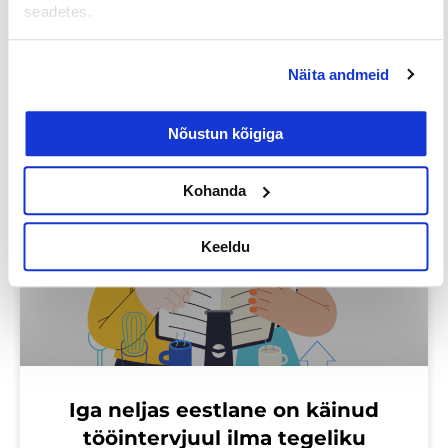
seadetes.
Näita andmeid
Loe lisaks
Nõustun kõigiga
Kohanda
Uuringud
Keeldu
Iga neljas eestlane on käinud
tööintervjuul ilma tegeliku