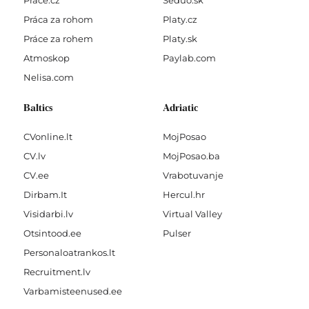
Prace.cz
Seduo.sk
Práca za rohom
Platy.cz
Práce za rohem
Platy.sk
Atmoskop
Paylab.com
Nelisa.com
Baltics
Adriatic
CVonline.lt
MojPosao
CV.lv
MojPosao.ba
CV.ee
Vrabotuvanje
Dirbam.It
Hercul.hr
Visidarbi.lv
Virtual Valley
Otsintood.ee
Pulser
Personaloatrankos.lt
Recruitment.lv
Varbamisteenused.ee