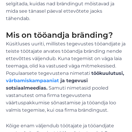
selgitada, kuidas nad brändingut mõistavad ja
mida see tänasel päeval ettevõtete jaoks
tähendab.
Mis on tööandja bränding?
Küsitluses uuriti, millistes tegevustes tööandjate ja
teiste töötajate arvates tööandja bränding nende
ettevõttes väljendub. Kuna tegemist on väga laia
teemaga, olid ka vastused väga mitmekesised.
Populaarsete tegevustena nimetati
töökuulutusi,
värbamiskampaaniat
ja tegevusi
sotsiaalmeedias.
Samuti nimetasid pooled
vastanutest oma firma tegevustena
väärtuspakkumise sõnastamise ja tööandja loo
valmis tegemise, kui osa firma brändingust.
Kõige enam väljendub töötajate ja tööandjate