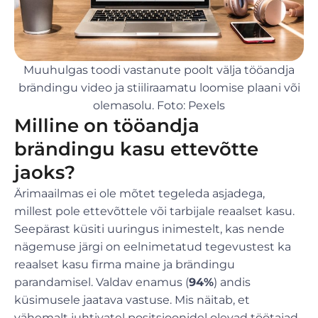
Muuhulgas toodi vastanute poolt välja tööandja
brändingu video ja stiiliraamatu loomise plaani või
olemasolu. Foto: Pexels
Milline on tööandja
brändingu kasu ettevõtte
jaoks?
Ärimaailmas ei ole mõtet tegeleda asjadega,
millest pole ettevõttele või tarbijale reaalset kasu.
Seepärast küsiti uuringus inimestelt, kas nende
nägemuse järgi on eelnimetatud tegevustest ka
reaalset kasu firma maine ja brändingu
parandamisel. Valdav enamus (
94%
) andis
küsimusele jaatava vastuse. Mis näitab, et
vähemalt juhtivatel positsioonidel olevad töötajad