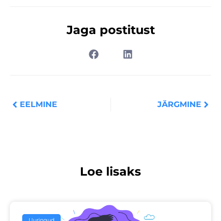
Jaga postitust
Prev
Nex
EELMINE
JÄRGMINE
Loe lisaks
Uuringud