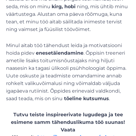
seda, mis on minu
kirg, hobi
ning, mis ühtib minu
väärtustega. Alustan oma päeva rõõmuga, kuna
tean, et minu töö aitab säilitada inimeste tervist
ning vaimset ja füüsilist töövõimet.
Minul aitab töö tähendust leida ja motivatsiooni
hoida pidev
enesetäiendamine
. Õppisin treeneri
ametile lisaks toitumisnõustajaks ning hiljuti
naasesin ka tagasi ülikooli psühholoogiat õppima.
Uute oskuste ja teadmiste omandamine annab
rohkelt valikuvõimalusi ning võimaldab väljuda
igapäeva rutiinist. Õppides erinevaid valdkondi,
saad teada, mis on sinu
tõeline kutsumus
.
Tutvu teiste inspireerivate lugudega ja tee
esimene samm tähenduslikuma töö suunas!
Vaata