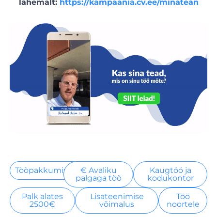
lähemalt:
https://kampaania.cv.ee/minatean
Tööpakkumised
€ Avaliku
Kaugtöö ja
palgaga töö
kodukontor
Palk alates
Lisateenimise
Töö
2500€
võimalus
noortele