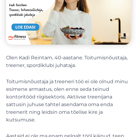
Olen Kadi Reintam, 40-aastane. Toitumisnõustaja,
treener, spordiklubi juhataja.
Toitumisnõustaja ja treeneri töö ei ole olnud minu
esimene armastus, olen enne seda teinud
kontoritööd riigisektoris. Aktiivse treenijana
sattusin juhuse tahtel asendama oma enda
treenerit ning leidsin oma tõelise kire ja
kutsumuse.
Aastaid ei ole ma enam pelgalt tööl käinud, teen