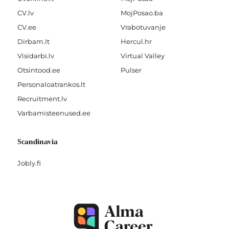
CV.lv
MojPosao.ba
CV.ee
Vrabotuvanje
Dirbam.It
Hercul.hr
Visidarbi.lv
Virtual Valley
Otsintood.ee
Pulser
Personaloatrankos.lt
Recruitment.lv
Varbamisteenused.ee
Scandinavia
Jobly.fi