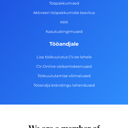
k
a
n
Tööpakkumised
-
m
Aktiveeri tööpakkumiste teavitus
f
KKK
Kasutustingimused
Tööandjale
Lisa töökuulutus CV.ee lehele
CV-Online värbamisteenused
Töökuulutamise võimalused
Tööandja brändingu lahendused