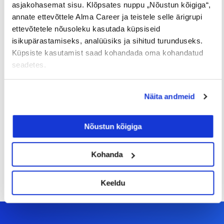
asjakohasemat sisu. Klõpsates nuppu „Nõustun kõigiga“,
annate ettevõttele Alma Career ja teistele selle ärigrupi
ettevõtetele nõusoleku kasutada küpsiseid
isikupärastamiseks, analüüsiks ja sihitud turunduseks.
Küpsiste kasutamist saad kohandada oma kohandatud
seadetes.
Sinu palk pole enam
Näita andmeid
tabuteema!
Nõustun kõigiga
14/07/2026
Kohanda
Keeldu