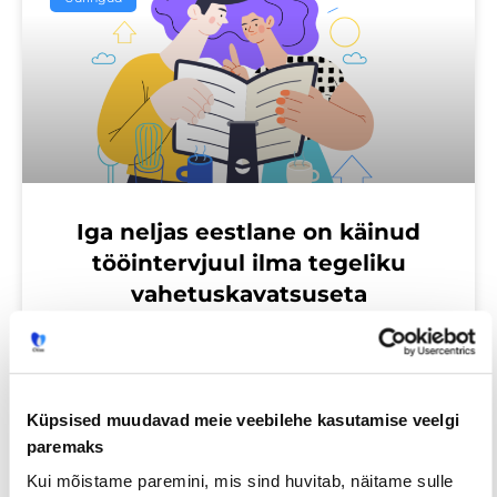
Iga neljas eestlane on käinud
tööintervjuul ilma tegeliku
vahetuskavatsuseta
23/07/2026
Küpsised muudavad meie veebilehe kasutamise veelgi
paremaks
Tööotsijale
Kui mõistame paremini, mis sind huvitab, näitame sulle