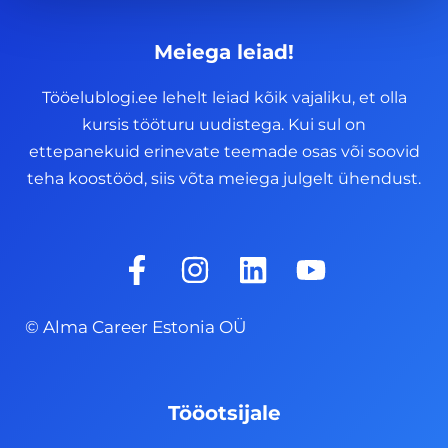
Meiega leiad!
Tööelublogi.ee lehelt leiad kõik vajaliku, et olla
kursis tööturu uudistega. Kui sul on
ettepanekuid erinevate teemade osas või soovid
teha koostööd, siis võta meiega julgelt ühendust.
F
I
L
Y
a
n
i
o
c
s
n
u
© Alma Career Estonia OÜ
e
t
k
t
b
a
e
u
o
g
d
b
Tööotsijale
o
r
i
e