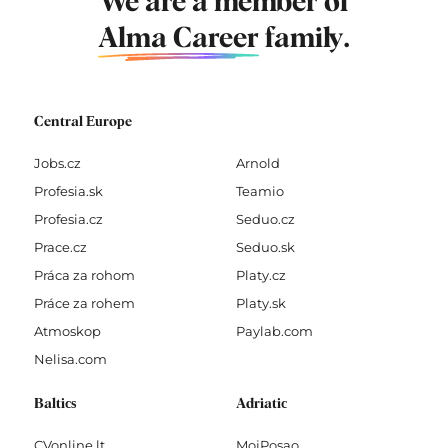
We are a member of
Alma Career
family.
Central Europe
Jobs.cz
Arnold
Profesia.sk
Teamio
Profesia.cz
Seduo.cz
Prace.cz
Seduo.sk
Práca za rohom
Platy.cz
Práce za rohem
Platy.sk
Atmoskop
Paylab.com
Nelisa.com
Baltics
Adriatic
CVonline.lt
MojPosao