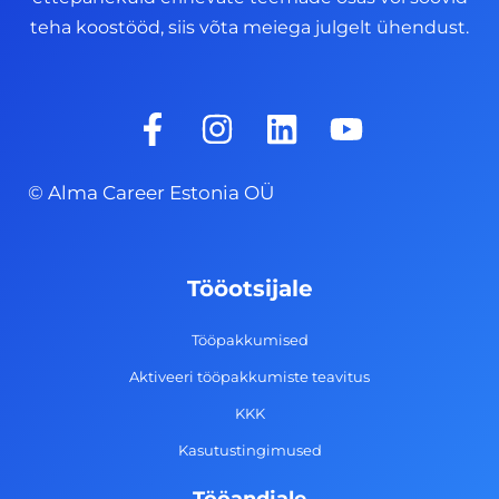
teha koostööd, siis võta meiega julgelt ühendust.
F
I
L
Y
a
n
i
o
c
s
n
u
© Alma Career Estonia OÜ
e
t
k
t
b
a
e
u
o
g
d
b
Tööotsijale
o
r
i
e
k
a
n
Tööpakkumised
-
m
Aktiveeri tööpakkumiste teavitus
f
KKK
Kasutustingimused
Tööandjale