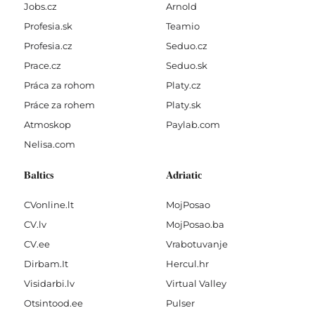
Jobs.cz
Arnold
Profesia.sk
Teamio
Profesia.cz
Seduo.cz
Prace.cz
Seduo.sk
Práca za rohom
Platy.cz
Práce za rohem
Platy.sk
Atmoskop
Paylab.com
Nelisa.com
Baltics
Adriatic
CVonline.lt
MojPosao
CV.lv
MojPosao.ba
CV.ee
Vrabotuvanje
Dirbam.It
Hercul.hr
Visidarbi.lv
Virtual Valley
Otsintood.ee
Pulser