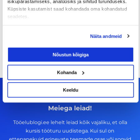
isikupärastamiseks, analüüsiks ja sihitud turunduseks.
Sinu palk pole enam
Küpsiste kasutamist saad kohandada oma kohandatud
tabuteema!
seadetes.
14/07/2026
Näita andmeid
Nõustun kõigiga
Kohanda
Keeldu
Meiega leiad!
Tööelublogi.ee lehelt leiad kõik vajaliku, et olla
kursis tööturu uudistega. Kui sul on
ettepanekuid erinevate teemade osas või soovid