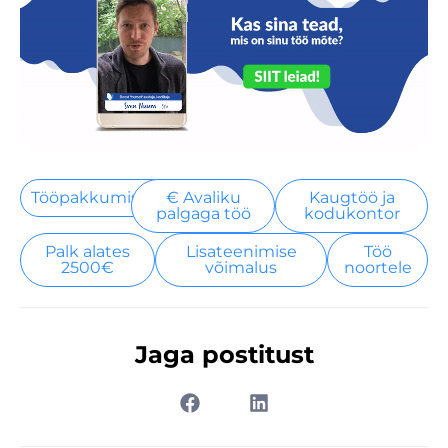
Tööpakkumised
€ Avaliku
Kaugtöö ja
palgaga töö
kodukontor
Palk alates
Lisateenimise
Töö
2500€
võimalus
noortele
Jaga postitust