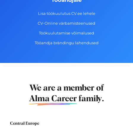
Lisa töökuulutus CV.ee lehele
CV-Online värbamisteenused
Töökuulutamise võimalused
Tööandja brändingu lahendused
We are a member of
Alma Career
family.
Central Europe