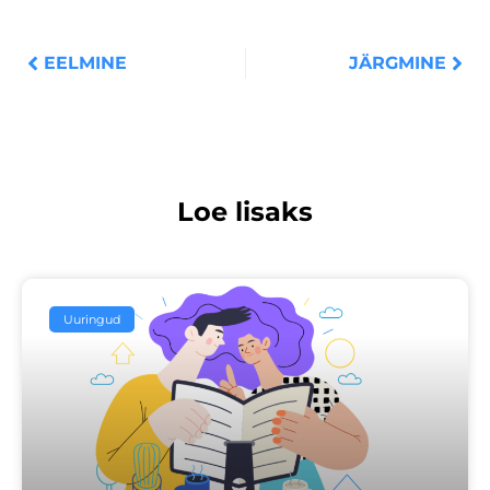
Prev
Nex
EELMINE
JÄRGMINE
Loe lisaks
Uuringud