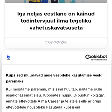
Iga neljas eestlane on käinud
tööintervjuul ilma tegeliku
vahetuskavatsuseta
23/07/2026
Tööotsijale
Küpsised muudavad meie veebilehe kasutamise veelgi
paremaks
Kui mõistame paremini, mis sind huvitab, näitame sulle
asjakohasemat sisu. Klõpsates nuppu „Nõustun kõigiga“,
annate ettevõttele Alma Career ja teistele selle ärigrupi
ettevõtetele nõusoleku kasutada küpsiseid