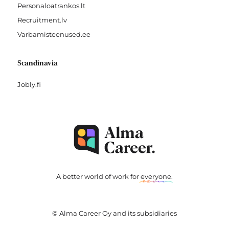
Personaloatrankos.lt
Recruitment.lv
Varbamisteenused.ee
Scandinavia
Jobly.fi
A better world of work for
everyone
.
© Alma Career Oy and its subsidiaries