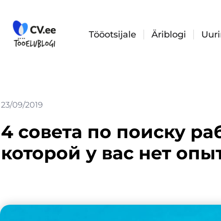
Skip
to
content
Tööotsijale
Äriblogi
Uur
23/09/2019
4 совета по поиску ра
которой у вас нет опы