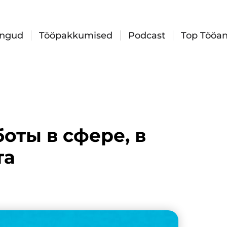
ingud
Tööpakkumised
Podcast
Top Tööan
боты в сфере, в
та