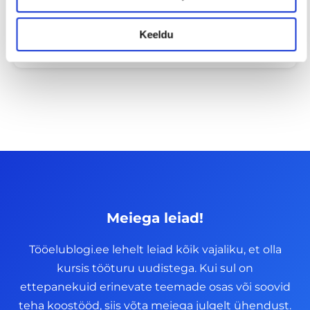
tabuteema!
Keeldu
14/07/2026
Meiega leiad!
Tööelublogi.ee lehelt leiad kõik vajaliku, et olla
kursis tööturu uudistega. Kui sul on
ettepanekuid erinevate teemade osas või soovid
teha koostööd, siis võta meiega julgelt ühendust.