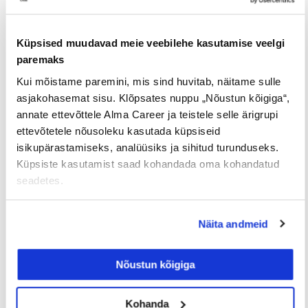
Iga neljas eestlane on käinud
tööintervjuul ilma tegeliku
Küpsised muudavad meie veebilehe kasutamise veelgi
vahetuskavatsuseta
paremaks
Kui mõistame paremini, mis sind huvitab, näitame sulle
23/07/2026
asjakohasemat sisu. Klõpsates nuppu „Nõustun kõigiga“,
annate ettevõttele Alma Career ja teistele selle ärigrupi
ettevõtetele nõusoleku kasutada küpsiseid
isikupärastamiseks, analüüsiks ja sihitud turunduseks.
Tööotsijale
Küpsiste kasutamist saad kohandada oma kohandatud
seadetes.
Näita andmeid
Nõustun kõigiga
Sinu palk pole enam
Kohanda