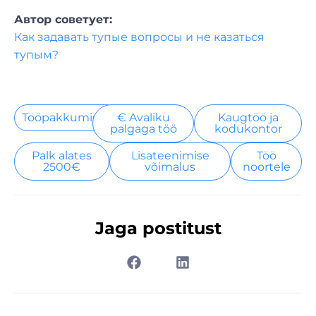
Автор советует:
Как задавать тупые вопросы и не казаться
тупым?
Tööpakkumised
€ Avaliku
Kaugtöö ja
palgaga töö
kodukontor
Palk alates
Lisateenimise
Töö
2500€
võimalus
noortele
Jaga postitust
Prev
Nex