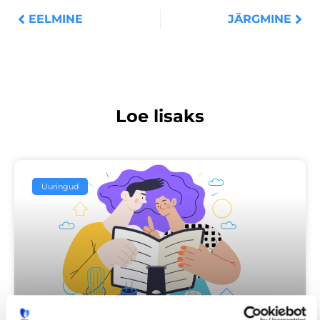
EELMINE
JÄRGMINE
Loe lisaks
Uuringud