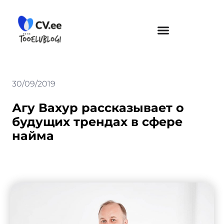
Skip
to
content
30/09/2019
Агу Вахур рассказывает о
будущих трендах в сфере
найма