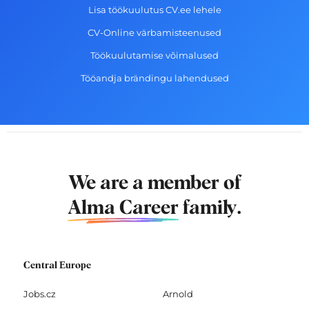
Lisa töökuulutus CV.ee lehele
CV-Online värbamisteenused
Töökuulutamise võimalused
Tööandja brändingu lahendused
We are a member of
Alma Career
family.
Central Europe
Jobs.cz
Arnold