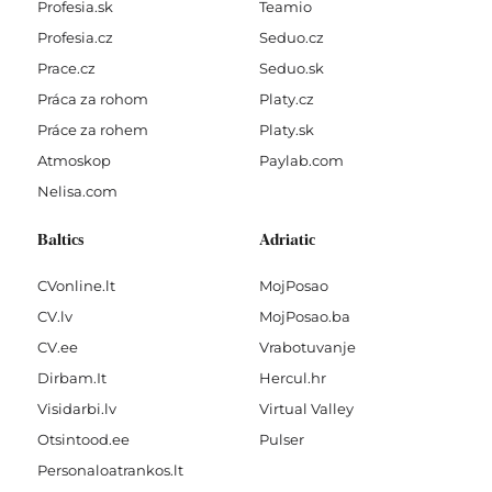
Profesia.sk
Teamio
Profesia.cz
Seduo.cz
Prace.cz
Seduo.sk
Práca za rohom
Platy.cz
Práce za rohem
Platy.sk
Atmoskop
Paylab.com
Nelisa.com
Baltics
Adriatic
CVonline.lt
MojPosao
CV.lv
MojPosao.ba
CV.ee
Vrabotuvanje
Dirbam.It
Hercul.hr
Visidarbi.lv
Virtual Valley
Otsintood.ee
Pulser
Personaloatrankos.lt