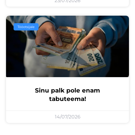
23/07/2026
Tööotsijale
Sinu palk pole enam
tabuteema!
14/07/2026