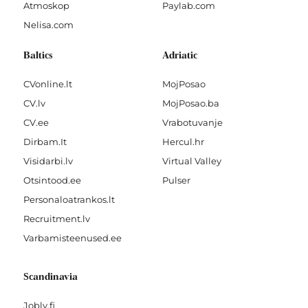
Atmoskop
Paylab.com
Nelisa.com
Baltics
Adriatic
CVonline.lt
MojPosao
CV.lv
MojPosao.ba
CV.ee
Vrabotuvanje
Dirbam.It
Hercul.hr
Visidarbi.lv
Virtual Valley
Otsintood.ee
Pulser
Personaloatrankos.lt
Recruitment.lv
Varbamisteenused.ee
Scandinavia
Jobly.fi