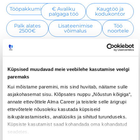
Tööpakkumised
€ Avaliku
Kaugtöö ja
palgaga töö
kodukontor
Palk alates
Lisateenimise
Töö
2500€
võimalus
noortele
Jaga postitust
Küpsised muudavad meie veebilehe kasutamise veelgi
paremaks
Kui mõistame paremini, mis sind huvitab, näitame sulle
Prev
Nex
asjakohasemat sisu. Klõpsates nuppu „Nõustun kõigiga“,
annate ettevõttele Alma Career ja teistele selle ärigrupi
EELMINE
JÄRGMINE
ettevõtetele nõusoleku kasutada küpsiseid
isikupärastamiseks, analüüsiks ja sihitud turunduseks.
Küpsiste kasutamist saad kohandada oma kohandatud
seadetes.