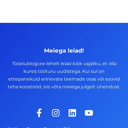
Meiega leiad!
Tööelublogi.ee lehelt leiad kõik vajaliku, et olla
kursis tööturu uudistega. Kui sul on
ettepanekuid erinevate teemade osas või soovid
teha koostööd, siis võta meiega julgelt ühendust.
F
I
L
Y
a
n
i
o
c
s
n
u