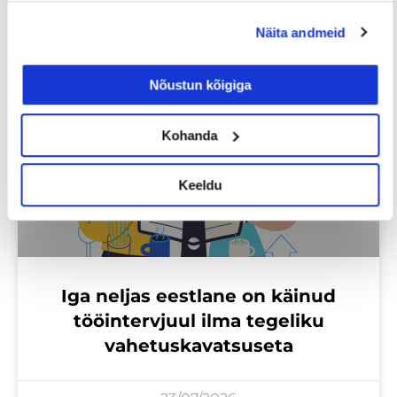
Loe lisaks
Näita andmeid
Nõustun kõigiga
Uuringud
Kohanda
Keeldu
Iga neljas eestlane on käinud
tööintervjuul ilma tegeliku
vahetuskavatsuseta