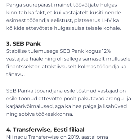
Panga suurepärast mainet töövõtjate hulgas
kinnitab ka fakt, et kui vastajatelt küsiti nende
esimest tööandja eelistust, platseerus LHV ka
kõikide ettevõtete hulgas suisa teisele kohale.
3. SEB Pank
Stabiilse tulemusega SEB Pank kogus 12%
vastajate hääle ning oli sellega sarnaselt mullusele
finantssektori atraktiivsuselt kolmas tööandja ka
tänavu.
SEB Panka tööandjana esile tõstnud vastajad on
esile toonud ettevõtte poolt pakutavad arengu- ja
karjäärivõimalused, aga ka hea palga ja lisahüved
ning sobiva töökeskkonna.
4. Transferwise, Eesti filiaal
Nii nagu Transferwise on 2019. aastal oma