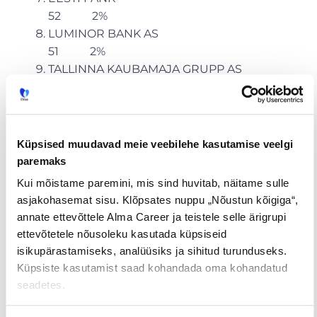
52 2%
LUMINOR BANK AS
51 2%
TALLINNA KAUBAMAJA GRUPP AS
49 2%
IF P&C INSURANCE AS
28 1%
Küpsised muudavad meie veebilehe kasutamise veelgi
Täpsemate uuringu tulemuste ja metoodikaga
paremaks
saab tutvuda lehel
www.topemployer.ee
.
Kui mõistame paremini, mis sind huvitab, näitame sulle
Uuringu viis läbi CV Online Estonia (CV.ee) –
asjakohasemat sisu. Klõpsates nuppu „Nõustun kõigiga“,
pikaajaliste kogemustega värbamispartner, kes
annate ettevõttele Alma Career ja teistele selle ärigrupi
pakub laia portfelli tööandjatele ja tööotsijatele
ettevõtetele nõusoleku kasutada küpsiseid
suunatud teenuseid ja erilahendusi.
isikupärastamiseks, analüüsiks ja sihitud turunduseks.
Küpsiste kasutamist saad kohandada oma kohandatud
seadetes.
Tööpakkumised
€ Avaliku
Kaugtöö ja