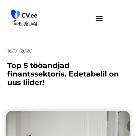
Skip
to
content
16/01/2020
Top 5 tööandjad
finantssektoris. Edetabelil on
uus liider!