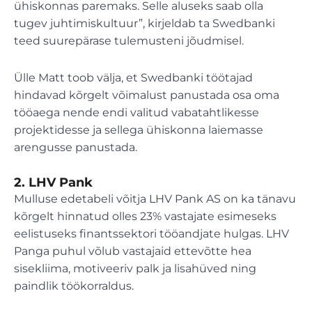
ühiskonnas paremaks. Selle aluseks saab olla
tugev juhtimiskultuur”, kirjeldab ta Swedbanki
teed suurepärase tulemusteni jõudmisel.
Ülle Matt toob välja, et Swedbanki töötajad
hindavad kõrgelt võimalust panustada osa oma
tööaega nende endi valitud vabatahtlikesse
projektidesse ja sellega ühiskonna laiemasse
arengusse panustada.
2. LHV Pank
Mulluse edetabeli võitja LHV Pank AS on ka tänavu
kõrgelt hinnatud olles 23% vastajate esimeseks
eelistuseks finantssektori tööandjate hulgas. LHV
Panga puhul võlub vastajaid ettevõtte hea
sisekliima, motiveeriv palk ja lisahüved ning
paindlik töökorraldus.