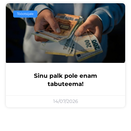
Tööotsijale
Sinu palk pole enam
tabuteema!
14/07/2026