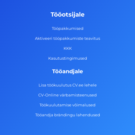
b
a
e
u
o
g
d
b
Tööotsijale
o
r
i
e
k
a
n
Tööpakkumised
-
m
Aktiveeri tööpakkumiste teavitus
f
KKK
Kasutustingimused
Tööandjale
Lisa töökuulutus CV.ee lehele
CV-Online värbamisteenused
Töökuulutamise võimalused
Tööandja brändingu lahendused