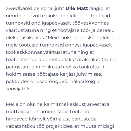
Swedbanki personalijuht
Ülle Matt
räägib, et
nende ettevõtte jaoks on oluline, et töötajad
tunneksid end igapäevaselt töökeskkonnas
väärtustatuna ning et töötajate töö- ja pereelu
oleks tasakaalus. “Meie jaoks on eeskätt oluline, et
meie töötajad tunneksid ennast igapäevaselt
töökeskkonnas väärtustatuna ning et
töötajate töö ja pereelu oleks tasakaalus. Oleme
panustanud inimliku ja hooliva töökultuuri
hoidmisesse, töötajate karjäärijuhtimisse,
pakkudes enesearenguvõimalusi kõigile
soovijatele.
Meile on oluline ka mitmekesisust arvestava
mõtteviisi toetamine. Meie töötajad
hindavad kõrgelt võimalust panustada
vabatahtliku töö projektides, et muuta midagi