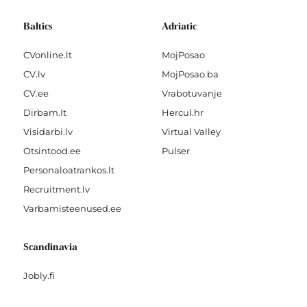
Baltics
Adriatic
CVonline.lt
MojPosao
CV.lv
MojPosao.ba
CV.ee
Vrabotuvanje
Dirbam.It
Hercul.hr
Visidarbi.lv
Virtual Valley
Otsintood.ee
Pulser
Personaloatrankos.lt
Recruitment.lv
Varbamisteenused.ee
Scandinavia
Jobly.fi