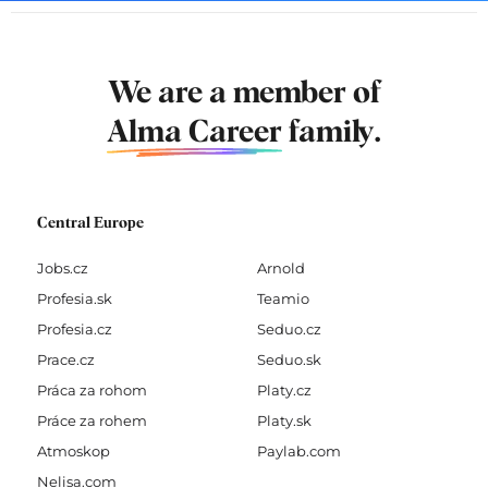
We are a member of
Alma Career
family.
Central Europe
Jobs.cz
Arnold
Profesia.sk
Teamio
Profesia.cz
Seduo.cz
Prace.cz
Seduo.sk
Práca za rohom
Platy.cz
Práce za rohem
Platy.sk
Atmoskop
Paylab.com
Nelisa.com