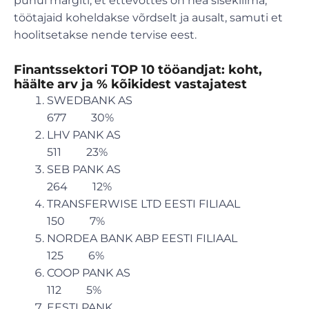
puhul märgiti, et ettevõttes on hea sisekliima,
töötajaid koheldakse võrdselt ja ausalt, samuti et
hoolitsetakse nende tervise eest.
Finantssektori TOP 10 tööandjat: koht,
häälte arv ja % kõikidest vastajatest
SWEDBANK AS
677 30%
LHV PANK AS
511 23%
SEB PANK AS
264 12%
TRANSFERWISE LTD EESTI FILIAAL
150 7%
NORDEA BANK ABP EESTI FILIAAL
125 6%
COOP PANK AS
112 5%
EESTI PANK