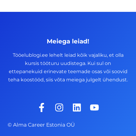
Meiega leiad!
Tööelublogi.ee lehelt leiad kõik vajaliku, et olla
kursis tööturu uudistega. Kui sul on
ettepanekuid erinevate teemade osas või soovid
teha koostööd, siis võta meiega julgelt ühendust.
F
I
L
Y
a
n
i
o
c
s
n
u
© Alma Career Estonia OÜ
e
t
k
t