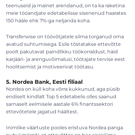
teenuseid ja mainet arendanud, on ta ka raketina
meie tööandjate edetabelisse sisenenud haarates
150 hääle ehk 7%-ga neljanda koha.
Transferwise on töövõtjatele silma torganud oma
avatud suhtumisega. Esile tõstatakse ettevõtte
poolt pakutavat paindlikku töökorraldust, häid
karjääri- ja arenguvõimalusi, töötajate tervise eest
hoolitsemist ja motiveerivat töötasu.
5. Nordea Bank, Eesti filiaal
Nordea on küll koha võrra kukkunud, aga püsib
endiselt kindlalt Top 5 edetabelis olles saanud
sarnaselt eelmisele aastale 6% finantssektori
ettevõtetele jagatud häältest.
Inimlike väärtuste pooles eristuva Nordea panga