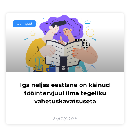
Uuringud
Iga neljas eestlane on käinud
tööintervjuul ilma tegeliku
vahetuskavatsuseta
23/07/2026