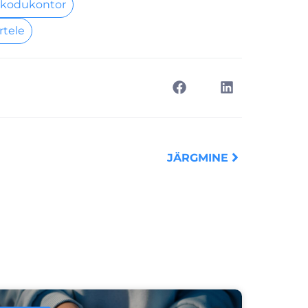
 kodukontor
rtele
Next
JÄRGMINE