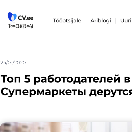
Skip
to
content
Tööotsijale
Äriblogi
Uur
24/01/2020
Топ 5 работодателей в
Супермаркеты дерутся