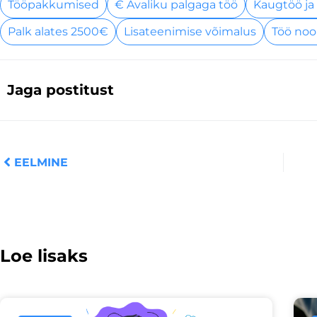
Tööpakkumised
€ Avaliku palgaga töö
Kaugtöö ja
Palk alates 2500€
Lisateenimise võimalus
Töö noo
Jaga postitust
Prev
EELMINE
Loe lisaks