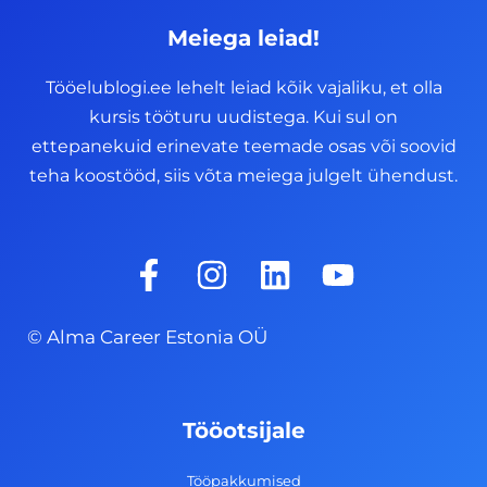
Meiega leiad!
Tööelublogi.ee lehelt leiad kõik vajaliku, et olla
kursis tööturu uudistega. Kui sul on
ettepanekuid erinevate teemade osas või soovid
teha koostööd, siis võta meiega julgelt ühendust.
F
I
L
Y
a
n
i
o
c
s
n
u
© Alma Career Estonia OÜ
e
t
k
t
b
a
e
u
o
g
d
b
Tööotsijale
o
r
i
e
k
a
n
Tööpakkumised