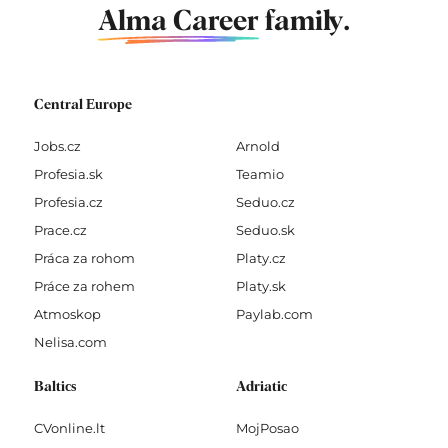
Alma Career
family.
Central Europe
Jobs.cz
Arnold
Profesia.sk
Teamio
Profesia.cz
Seduo.cz
Prace.cz
Seduo.sk
Práca za rohom
Platy.cz
Práce za rohem
Platy.sk
Atmoskop
Paylab.com
Nelisa.com
Baltics
Adriatic
CVonline.lt
MojPosao