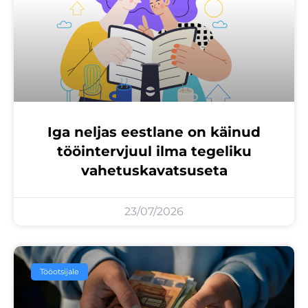
Iga neljas eestlane on käinud
tööintervjuul ilma tegeliku
vahetuskavatsuseta
23/07/2026
Tööotsijale