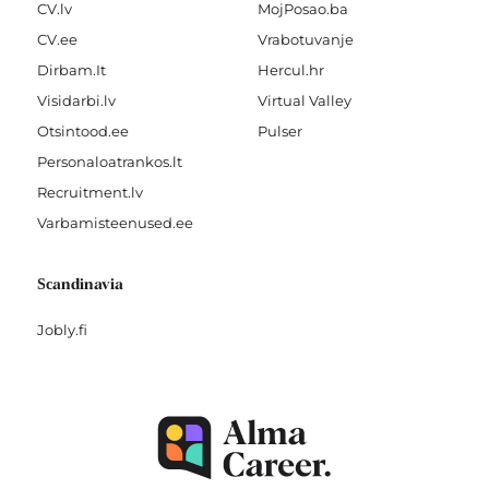
CV.lv
MojPosao.ba
CV.ee
Vrabotuvanje
Dirbam.It
Hercul.hr
Visidarbi.lv
Virtual Valley
Otsintood.ee
Pulser
Personaloatrankos.lt
Recruitment.lv
Varbamisteenused.ee
Scandinavia
Jobly.fi