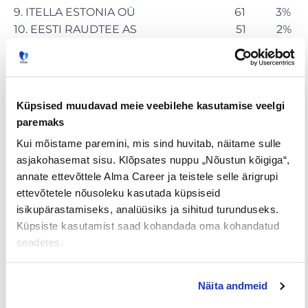
9. ITELLA ESTONIA OÜ 61 3%
10. EESTI RAUDTEE AS 51 2%
C результатами опроса можно ознакомиться
на
kampaania.cv.ee/ttru
.
Опрос был проведен CV Online Estonia (CV.ee),
Küpsised muudavad meie veebilehe kasutamise veelgi
долгосрочным партнером по подбору
paremaks
персонала, который предлагает широкий
Kui mõistame paremini, mis sind huvitab, näitame sulle
спектр услуг и индивидуальных решений для
asjakohasemat sisu. Klõpsates nuppu „Nõustun kõigiga“,
работодателей и соискателей.
annate ettevõttele Alma Career ja teistele selle ärigrupi
ettevõtetele nõusoleku kasutada küpsiseid
isikupärastamiseks, analüüsiks ja sihitud turunduseks.
Küpsiste kasutamist saad kohandada oma kohandatud
Tööpakkumised
€ Avaliku
Kaugtöö ja
palgaga töö
kodukontor
seadetes.
Palk alates
Lisateenimise
Töö
2500€
võimalus
noortele
Näita andmeid