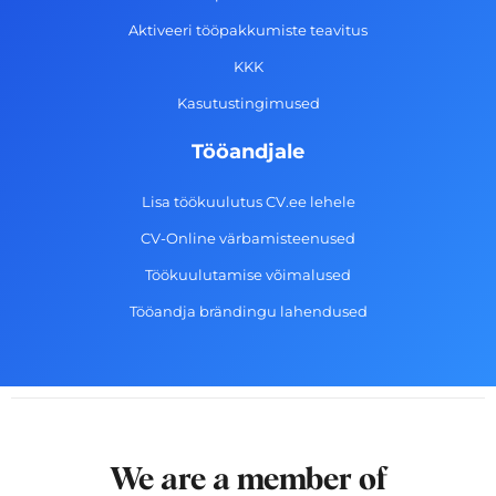
-
m
Aktiveeri tööpakkumiste teavitus
f
KKK
Kasutustingimused
Tööandjale
Lisa töökuulutus CV.ee lehele
CV-Online värbamisteenused
Töökuulutamise võimalused
Tööandja brändingu lahendused
We are a member of