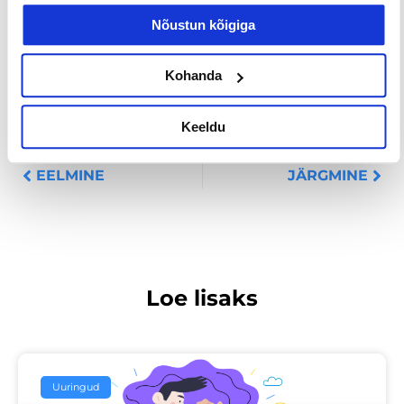
Nõustun kõigiga
Jaga postitust
Kohanda
Keeldu
Prev
Nex
EELMINE
JÄRGMINE
Loe lisaks
Uuringud