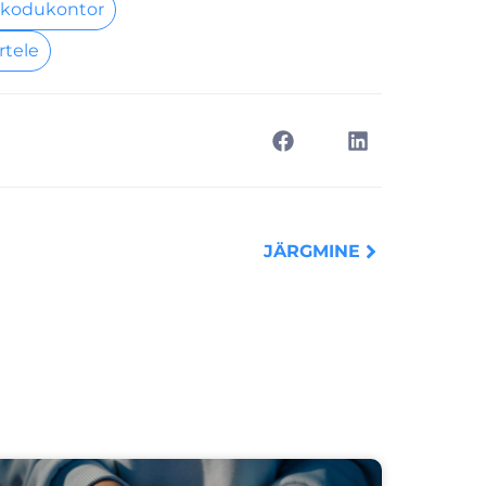
 kodukontor
rtele
Next
JÄRGMINE