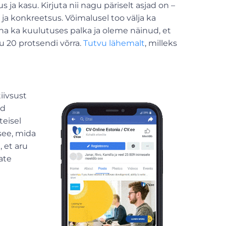
s ja kasu. Kirjuta nii nagu päriselt asjad on –
 ja konkreetsus. Võimalusel too välja ka
äha ka kuulutuses palka ja oleme näinud, et
u 20 protsendi võrra.
Tutvu lähemalt
, milleks
tiivsust
ad
teisel
 see, mida
 et aru
ate