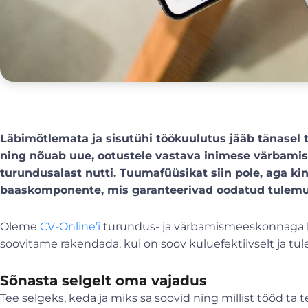
Läbimõtlemata ja sisutühi töökuulutus jääb tänasel 
ning nõuab uue, ootustele vastava inimese värbami
turundusalast nutti. Tuumafüüsikat siin pole, aga ki
baaskomponente, mis garanteerivad oodatud tulem
Oleme
CV-Online’i
turundus- ja värbamismeeskonnaga k
soovitame rakendada, kui on soov kuluefektiivselt ja tul
Sõnasta selgelt oma vajadus
Tee selgeks, keda ja miks sa soovid ning millist tööd ta