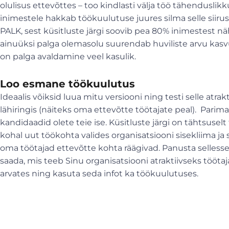
olulisus ettevõttes – too kindlasti välja töö tähenduslikku
inimestele hakkab töökuulutuse juures silma selle siirus
PALK, sest küsitluste järgi soovib pea 80% inimestest n
ainuüksi palga olemasolu suurendab huviliste arvu kasv
on palga avaldamine veel kasulik.
Loo esmane töökuulutus
Ideaalis võiksid luua mitu versiooni ning testi selle atrak
lähiringis (näiteks oma ettevõtte töötajate peal). Parim
kandidaadid olete teie ise. Küsitluste järgi on tähtsuselt 
kohal uut töökohta valides organisatsiooni sisekliima ja
oma töötajad ettevõtte kohta räägivad. Panusta sellesse,
saada, mis teeb Sinu organisatsiooni atraktiivseks töötaj
arvates ning kasuta seda infot ka töökuulutuses.