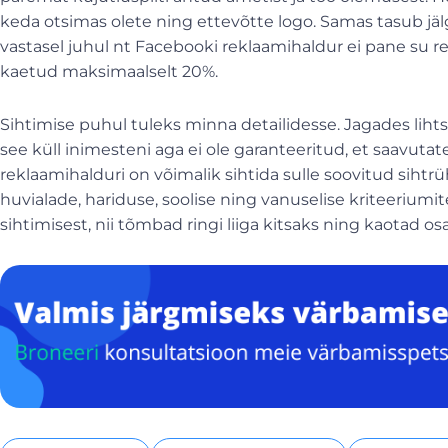
keda otsimas olete ning ettevõtte logo. Samas tasub jälgi
vastasel juhul nt Facebooki reklaamihaldur ei pane su re
kaetud maksimaalselt 20%.
Sihtimise puhul tuleks minna detailidesse. Jagades lihts
see küll inimesteni aga ei ole garanteeritud, et saavut
reklaamihalduri on võimalik sihtida sulle soovitud sihtr
huvialade, hariduse, soolise ning vanuselise kriteeriumite
sihtimisest, nii tõmbad ringi liiga kitsaks ning kaotad o