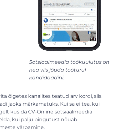
Sotsiaalmeedia töökuulutus on
hea viis jõuda tööturul
kandidaadini.
ta õigetes kanalites teatud arv kordi, siis
di jaoks märkamatuks. Kui sa ei tea, kui
ulgelt küsida CV-Online sotsiaalmeedia
lda, kui palju pingutust nõuab
nimeste värbamine.