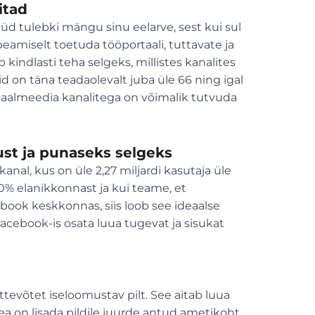
itad
üd tulebki mängu sinu eelarve, sest kui sul
peamiselt toetuda tööportaali, tuttavate ja
kindlasti teha selgeks, millistes kanalites
id on täna teadaolevalt juba üle 66 ning igal
tsiaalmeedia kanalitega on võimalik tutvuda
st ja punaseks selgeks
al, kus on üle 2,27 miljardi kasutaja üle
0% elanikkonnast ja kui teame, et
book keskkonnas, siis loob see ideaalse
cebook-is osata luua tugevat ja sisukat
 ettevõtet iseloomustav pilt. See aitab luua
a on lisada pildile juurde antud ametikoht,