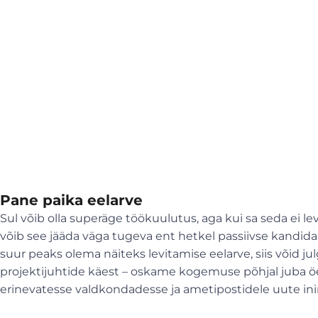
Pane paika eelarve
Sul võib olla superäge töökuulutus, aga kui sa seda ei levi
võib see jääda väga tugeva ent hetkel passiivse kandidaa
suur peaks olema näiteks levitamise eelarve, siis võid j
projektijuhtide käest – oskame kogemuse põhjal juba öe
erinevatesse valdkondadesse ja ametipostidele uute i