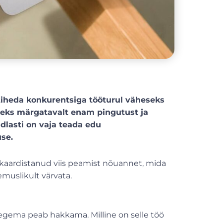
tiheda konkurentsiga tööturul väheseks
seks märgatavalt enam pingutust ja
ndlasti on vaja teada edu
use.
aardistanud viis peamist nõuannet, mida
emuslikult värvata.
 tegema peab hakkama. Milline on selle töö