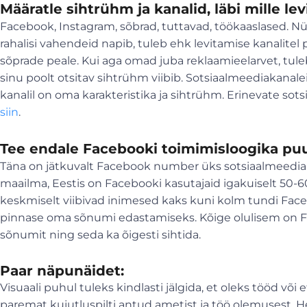
Määratle sihtrühm ja kanalid, läbi mille lev
Facebook, Instagram, sõbrad, tuttavad, töökaaslased. Nü
rahalisi vahendeid napib, tuleb ehk levitamise kanalitel 
sõprade peale. Kui aga omad juba reklaamieelarvet, tuleb 
sinu poolt otsitav sihtrühm viibib. Sotsiaalmeediakanale
kanalil on oma karakteristika ja sihtrühm. Erinevate so
siin
.
Tee endale Facebooki toimimisloogika puu
Täna on jätkuvalt Facebook number üks sotsiaalmeediakan
maailma, Eestis on Facebooki kasutajaid igakuiselt 50-6
keskmiselt viibivad inimesed kaks kuni kolm tundi Face
pinnase oma sõnumi edastamiseks. Kõige olulisem on Fa
sõnumit ning seda ka õigesti sihtida.
Paar näpunäidet:
Visuaali puhul tuleks kindlasti jälgida, et oleks tööd või
paremat kujutluspilti antud ametist ja töö olemusest. He