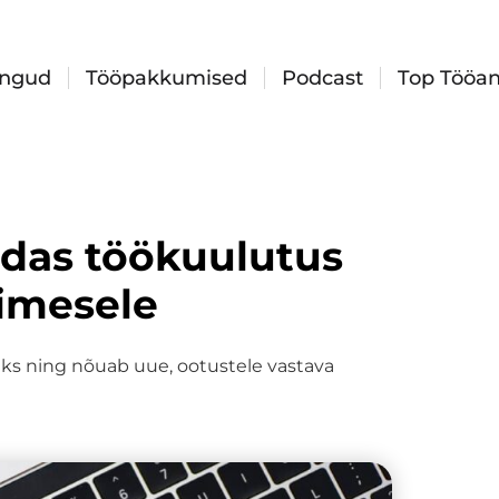
ingud
Tööpakkumised
Podcast
Top Tööan
idas töökuulutus
nimesele
ks ning nõuab uue, ootustele vastava