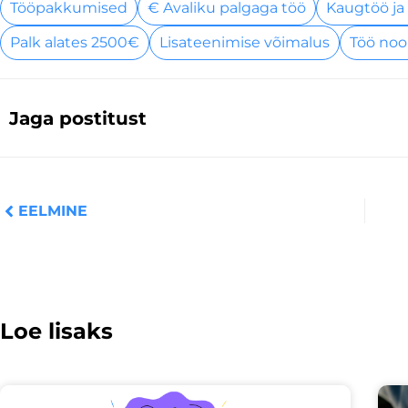
Tööpakkumised
€ Avaliku palgaga töö
Kaugtöö ja
Palk alates 2500€
Lisateenimise võimalus
Töö noo
Jaga postitust
Prev
EELMINE
Loe lisaks