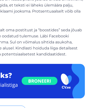
da, et teksti ei läheks ülemäära palju,
klaami jooksma. Protsentuaalselt võib olla
alt oma postitust ja “boostides” seda jõuab
ate oodatud tulemuse. Läbi Facebooki
ühma. Sul on võimalus sihtida asukoha,
 alusel. Kindlasti hoiduda liiga detailsest
sa potentsiaalsetest kandidaatidest.