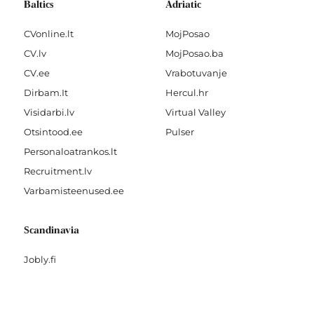
Baltics
Adriatic
CVonline.lt
MojPosao
CV.lv
MojPosao.ba
CV.ee
Vrabotuvanje
Dirbam.It
Hercul.hr
Visidarbi.lv
Virtual Valley
Otsintood.ee
Pulser
Personaloatrankos.lt
Recruitment.lv
Varbamisteenused.ee
Scandinavia
Jobly.fi