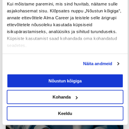
Kui mõistame paremini, mis sind huvitab, näitame sulle
asjakohasemat sisu. Klõpsates nuppu „Nõustun kõigiga“,
Uuringud
annate ettevõttele Alma Career ja teistele selle ärigrupi
ettevõtetele nõusoleku kasutada küpsiseid
isikupärastamiseks, analüüsiks ja sihitud turunduseks.
Küpsiste kasutamist saad kohandada oma kohandatud
seadetes.
Näita andmeid
Iga neljas eestlane on käinud
Nõustun kõigiga
tööintervjuul ilma tegeliku
vahetuskavatsuseta
Kohanda
23/07/2026
Keeldu