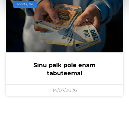
Tööotsijale
Sinu palk pole enam
tabuteema!
14/07/2026