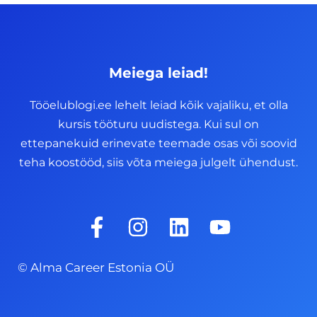
Meiega leiad!
Tööelublogi.ee lehelt leiad kõik vajaliku, et olla
kursis tööturu uudistega. Kui sul on
ettepanekuid erinevate teemade osas või soovid
teha koostööd, siis võta meiega julgelt ühendust.
F
I
L
Y
a
n
i
o
c
s
n
u
© Alma Career Estonia OÜ
e
t
k
t
b
a
e
u