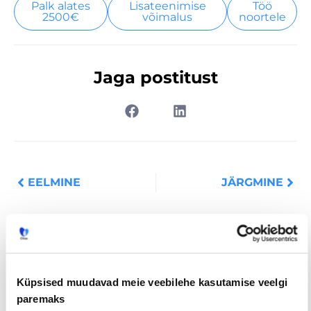
Palk alates
Lisateenimise
Töö
2500€
võimalus
noortele
Jaga postitust
Prev
Nex
EELMINE
JÄRGMINE
Loe lisaks
Küpsised muudavad meie veebilehe kasutamise veelgi
paremaks