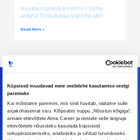
Kuidas noored kiiremini tööle
aidata Töötukassa siseinfo abil
Read More »
Küpsised muudavad meie veebilehe kasutamise veelgi
paremaks
Meiega leiad!
Kui mõistame paremini, mis sind huvitab, näitame sulle
asjakohasemat sisu. Klõpsates nuppu „Nõustun kõigiga“,
Tööelublogi.ee lehelt leiad kõik vajaliku, et olla
annate ettevõttele Alma Career ja teistele selle ärigrupi
kursis tööturu uudistega. Kui sul on
ettevõtetele nõusoleku kasutada küpsiseid
ettepanekuid erinevate teemade osas või soovid
isikupärastamiseks, analüüsiks ja sihitud turunduseks.
teha koostööd, siis võta meiega julgelt ühendust.