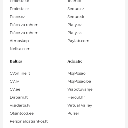
Profesia.sk
Teamio
Profesia.cz
Seduo.cz
Prace.cz
Seduo.sk
Práca za rohom
Platy.cz
Práce za rohem
Platy.sk
Atmoskop
Paylab.com
Nelisa.com
Baltics
Adriatic
CVonline.lt
MojPosao
CV.lv
MojPosao.ba
CV.ee
Vrabotuvanje
Dirbam.It
Hercul.hr
Visidarbi.lv
Virtual Valley
Otsintood.ee
Pulser
Personaloatrankos.lt