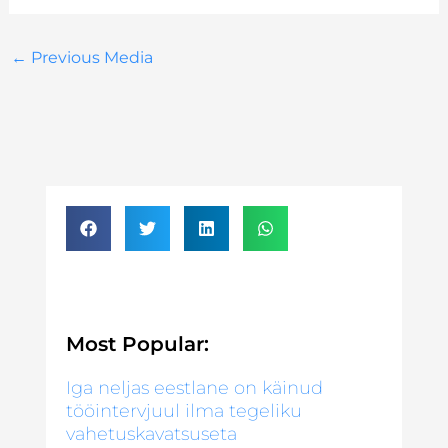
←
Previous Media
Most Popular:
Iga neljas eestlane on käinud
tööintervjuul ilma tegeliku
vahetuskavatsuseta