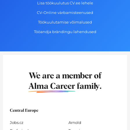
Lisa töökuulutus CV.ee lehele
CV-Online värbamisteenused
Töökuulutamise võimalused
Tööandja brändingu lahendused
We are a member of
Alma Career
family.
Central Europe
Jobs.cz
Arnold