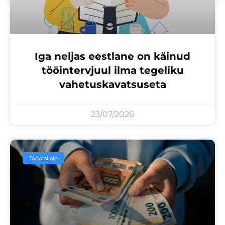
Iga neljas eestlane on käinud
tööintervjuul ilma tegeliku
vahetuskavatsuseta
23/07/2026
Tööotsijale