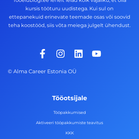
Tööelublogi.ee lehelt leiad kõik vajaliku, et olla
kursis tööturu uudistega. Kui sul on
ettepanekuid erinevate teemade osas või soovid
teha koostööd, siis võta meiega julgelt ühendust.
F
I
L
Y
a
n
i
o
c
s
n
u
© Alma Career Estonia OÜ
e
t
k
t
b
a
e
u
o
g
d
b
Tööotsijale
o
r
i
e
k
a
n
Tööpakkumised
-
m
Aktiveeri tööpakkumiste teavitus
f
KKK