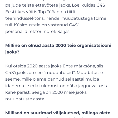
paljude teiste ettevõtete jaoks. Loe, kuidas G4S
Eesti, kes võitis Top Tööandja tiitli
teenindussektoris, nende muudatustega toime
tuli. Küsimustele on vastanud G4S’i
personalidirektor Indrek Sarjas.
Milline on olnud aasta 2020 teie organisatsiooni
jaoks?
Kui otsida 2020 aasta jaoks ühte märksõna, siis
G4S’i jaoks on see “muudatused”. Muudatuste
seeme, mille oleme pannud sel aastal mulda
idanema – seda tulemust on näha järgneva aasta-
kahe pärast. Seega on 2020 meie jaoks
muudatuste aasta.
Millised on suurimad väljakutsed, millega olete