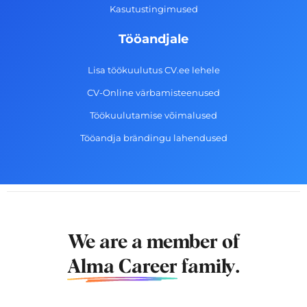
Kasutustingimused
Tööandjale
Lisa töökuulutus CV.ee lehele
CV-Online värbamisteenused
Töökuulutamise võimalused
Tööandja brändingu lahendused
We are a member of
Alma Career
family.