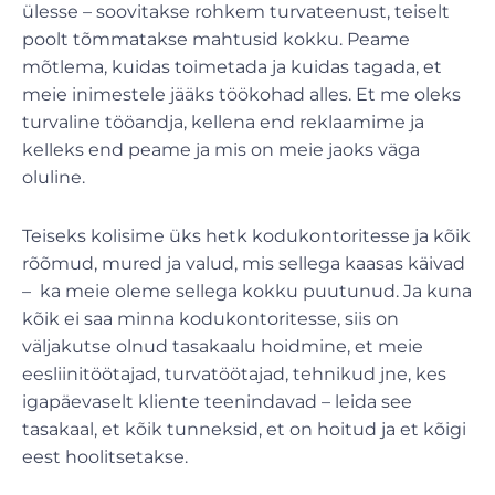
ülesse – soovitakse rohkem turvateenust, teiselt
poolt tõmmatakse mahtusid kokku. Peame
mõtlema, kuidas toimetada ja kuidas tagada, et
meie inimestele jääks töökohad alles. Et me oleks
turvaline tööandja, kellena end reklaamime ja
kelleks end peame ja mis on meie jaoks väga
oluline.
Teiseks kolisime üks hetk kodukontoritesse ja kõik
rõõmud, mured ja valud, mis sellega kaasas käivad
– ka meie oleme sellega kokku puutunud. Ja kuna
kõik ei saa minna kodukontoritesse, siis on
väljakutse olnud tasakaalu hoidmine, et meie
eesliinitöötajad, turvatöötajad, tehnikud jne, kes
igapäevaselt kliente teenindavad – leida see
tasakaal, et kõik tunneksid, et on hoitud ja et kõigi
eest hoolitsetakse.