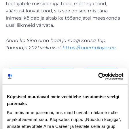
töötajatele missiooniga tööd, mõttega tööd,
väärtust loovat tööd, siis see on see mis täna
inimesi köidab ja aitab ka tööandjatel meeskonda
uusi liikmeid värvata.
Anna ka Sina oma hääl ja räägi kaasa Top
Tööandja 2021 valimisel:
https://topemployer.ee
.
Tööpakkumised
€ Avaliku
Kaugtöö ja
palgaga töö
kodukontor
Palk alates
Lisateenimise
Töö
2500€
võimalus
noortele
Küpsised muudavad meie veebilehe kasutamise veelgi
paremaks
Kui mõistame paremini, mis sind huvitab, näitame sulle
Jaga postitust
asjakohasemat sisu. Klõpsates nuppu „Nõustun kõigiga“,
annate ettevõttele Alma Career ja teistele selle ärigrupi