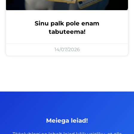
Sinu palk pole enam
tabuteema!
14/07/2026
Meiega leiad!