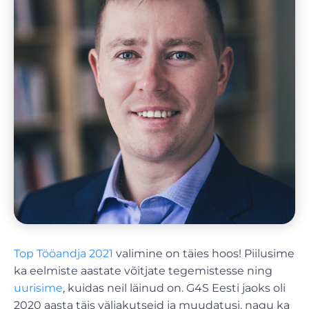
Top Tööandja 2021
valimine on täies hoos! Piilusime
ka eelmiste aastate võitjate tegemistesse ning
uurisime
, kuidas neil läinud on. G4S Eesti jaoks oli
2020 aasta täis väljakutseid ja muudatusi, nagu ka