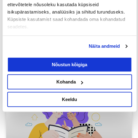
ettevõtetele nõusoleku kasutada küpsiseid
isikupärastamiseks, analüüsiks ja sihitud turunduseks.
Küpsiste kasutamist saad kohandada oma kohandatud
Prev
Nex
seadetes.
EELMINE
JÄRGMINE
Näita andmeid
Nõustun kõigiga
Loe lisaks
Kohanda
Keeldu
Uuringud