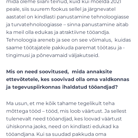
mida oleme siiani teinud, kuid kui mõelda 2021
peale, siis suurem fookus sellel ja järgnevatel
aastatel on kindlasti panustamine tehnoloogiasse
ja turvatehnoloogiasse – sinna panustamine aitab
ka meil olla edukas ja atraktiivne tööandja.
Tehnoloogia areneb ja see on see võimalus, kuidas
saame töötajatele pakkuda paremat töötasu ja -
tingimusi ja põnevamaid väljakutseid.
Mis on need soovitused, mida annaksite
ettevõtetele, kes soovivad olla oma valdkonnas
ja tegevuspiirkonnas ihaldatud tööandjad?
Ma usun, et me kõik tahame tegelikult teha
mõttega tööd – tööd, mis loob väärtust. Ja sellest
tulenevalt need tööandjad, kes loovad väärtust
ühiskonna jaoks, need on kindlasti edukad ka
tööandjana. Kui sa suudad pakkuda oma