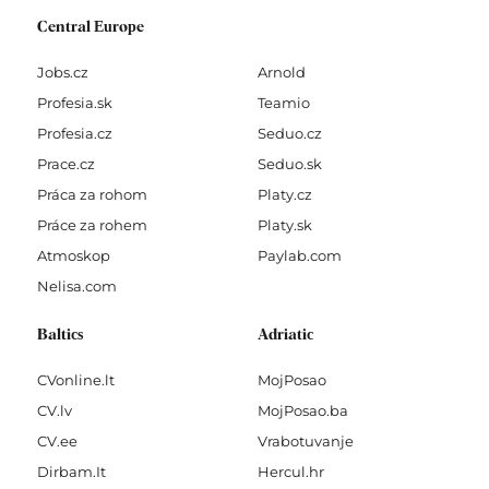
Central Europe
Jobs.cz
Arnold
Profesia.sk
Teamio
Profesia.cz
Seduo.cz
Prace.cz
Seduo.sk
Práca za rohom
Platy.cz
Práce za rohem
Platy.sk
Atmoskop
Paylab.com
Nelisa.com
Baltics
Adriatic
CVonline.lt
MojPosao
CV.lv
MojPosao.ba
CV.ee
Vrabotuvanje
Dirbam.It
Hercul.hr