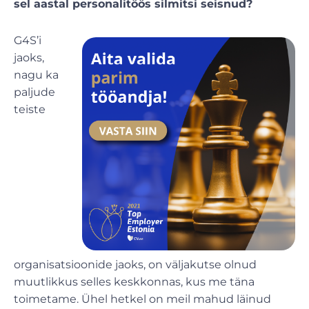
sel aastal personalitöös silmitsi seisnud?
G4S’i
jaoks,
nagu ka
paljude
teiste
organisatsioonide jaoks, on väljakutse olnud
muutlikkus selles keskkonnas, kus me täna
toimetame. Ühel hetkel on meil mahud läinud