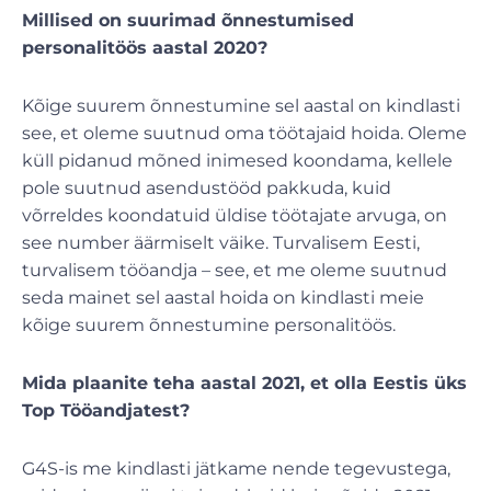
Millised on suurimad õnnestumised
personalitöös aastal 2020?
Kõige suurem õnnestumine sel aastal on kindlasti
see, et oleme suutnud oma töötajaid hoida. Oleme
küll pidanud mõned inimesed koondama, kellele
pole suutnud asendustööd pakkuda, kuid
võrreldes koondatuid üldise töötajate arvuga, on
see number äärmiselt väike. Turvalisem Eesti,
turvalisem tööandja – see, et me oleme suutnud
seda mainet sel aastal hoida on kindlasti meie
kõige suurem õnnestumine personalitöös.
Mida plaanite teha aastal 2021, et olla Eestis üks
Top Tööandjatest?
G4S-is me kindlasti jätkame nende tegevustega,