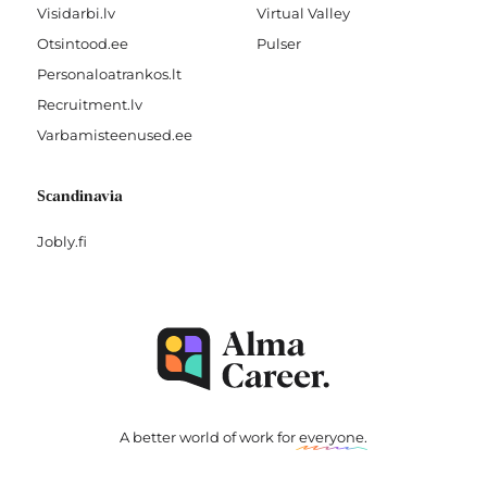
Visidarbi.lv
Virtual Valley
Otsintood.ee
Pulser
Personaloatrankos.lt
Recruitment.lv
Varbamisteenused.ee
Scandinavia
Jobly.fi
A better world of work for
everyone
.