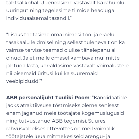
tähtsal kohal. Uuendasime vastavalt ka rahulolu-
uuringut ning tegelesime tiimide heaoluga
individuaalsemal tasandil.”
“Lisaks toetasime oma inimesi töö- ja eraelu
tasakaalu leidmisel ning sellest tulenevalt on ka
vaimse tervise teemad olulise tähelepanu all
olnud. Ja et meile omasel kambavaimul mitte
jahtuda lasta, korraldasime vastavalt võimalustele
nii pisemaid üritusi kui ka suuremaid
veebipidusid.
”
ABB personalijuht Tuuliki Poom
: “Kandidaatide
jaoks atraktiivsuse tõstmiseks oleme senisest
enam jaganud meie töötajate kogemuslugusid
ning tutvustanud ABB tegemisi. Suures
rahvusvahelises ettevõttes on meil võimalik
töötajatele luua mitmekesiseid arengu- ja