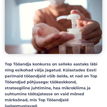
Top Tööandja konkurss on selleks aastaks läbi
ning esikohad välja jagatud. Külastades Eesti
parimaid tööandjaid võib öelda, et nad on Top
Tööandjad põhjusega: töökeskkond,
strateegiline juhtimine, hea mikrokliima ja
suhtumine töötajatesse on vaid mõned
märksõnad, mis Top Tööandjaid
iseloomustavad.