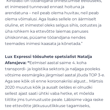
“Kindlasti on tööandjana õnnestumise eelduseks,
et inimesed tunnevad ennast hoituna ja
arendatuna – neil peab olema huvitav, neil peab
olema võimalusi. Aga lisaks sellele on äärmiselt
oluline, et inimestel oleks selgus sihis, ootustes ja
üha rohkem ka ettevõtte laiemas panuses
ühiskonnas, püüame tööandjana nendes
teemades inimesi kaasata ja kõnetada.”
Lux Expressi töösuhete spetsialist Natalja
Afansjeva: “
Eelmisel aastal saime 4. koha
transpordi- ja logistika sektoris ja naljaga pooleks
võtsime eesmärgiks järgmisel aastal jõuda TOP 3-e.
Aga see kõik oli enne koroonakriisi algust… Märtsis
2020 muutus kõik ja ausalt öeldes ei olnudki
sellest ajast saati ühtki vaba hetke, et mõelda
tiitlite jms tunnustuste peale. Läbisime väga raske
tee ettevõtte jätkusuutlikkuse tagamiseks,