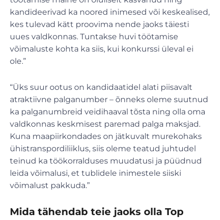
kandideerivad ka noored inimesed või keskealised,
kes tulevad kätt proovima nende jaoks täiesti
uues valdkonnas. Tuntakse huvi töötamise
võimaluste kohta ka siis, kui konkurssi üleval ei
ole.”
“Üks suur ootus on kandidaatidel alati piisavalt
atraktiivne palganumber – õnneks oleme suutnud
ka palganumbreid veidihaaval tõsta ning olla oma
valdkonnas keskmisest paremad palga maksjad.
Kuna maapiirkondades on jätkuvalt murekohaks
ühistranspordiliiklus, siis oleme teatud juhtudel
teinud ka töökorralduses muudatusi ja püüdnud
leida võimalusi, et tublidele inimestele siiski
võimalust pakkuda.”
Mida tähendab teie jaoks olla Top