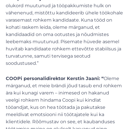
olukord muutunud ja tööpakkumiste hulk on
vähenenud, mistõttu kandideerib ühele töökohale
varasemast rohkem kandidaate. Kuna tööd on
kohati raskem leida, oleme märganud, et
kandidaadid on oma ootustes ja nõudmistes
leebemaks muutunud. Pisemate hüvede asemel
huvitab kandidaate rohkem ettevõtte stabiilsus ja
turvatunne, samuti tervisega seotud
soodustused.”
COOPi personalidirektor Kerstin Jaani: “
Oleme
märganud, et meie brändi jõud tasub end rohkem
ära kui kunagi varem – inimesed on hakanud
veelgi rohkem hindama Coopi kui kindlat
tööandjat, kus on hea töötada ja pakutakse
meeldivat emotsiooni nii töötajatele kui ka
klientidele. Rõõmustav on see, et kaubanduses
töötamise maine on oluliselt kasvanud ning