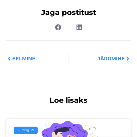
Jaga postitust
Prev
Nex
EELMINE
JÄRGMINE
Loe lisaks
Uuringud