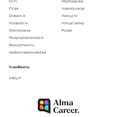
CV.lv
MojPosao.ba
CV.ee
Vrabotuvanje
Dirbam.It
Hercul.hr
Visidarbi.lv
Virtual Valley
Otsintood.ee
Pulser
Personaloatrankos.lt
Recruitment.lv
Varbamisteenused.ee
Scandinavia
Jobly.fi