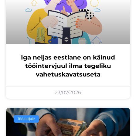
Iga neljas eestlane on käinud
tööintervjuul ilma tegeliku
vahetuskavatsuseta
23/07/2026
Tööotsijale