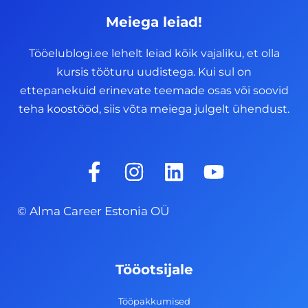
Meiega leiad!
Tööelublogi.ee lehelt leiad kõik vajaliku, et olla
kursis tööturu uudistega. Kui sul on
ettepanekuid erinevate teemade osas või soovid
teha koostööd, siis võta meiega julgelt ühendust.
F
I
L
Y
a
n
i
o
c
s
n
u
© Alma Career Estonia OÜ
e
t
k
t
b
a
e
u
o
g
d
b
Tööotsijale
o
r
i
e
k
a
n
Tööpakkumised