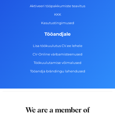
-
m
Aktiveeri tööpakkumiste teavitus
f
KKK
Kasutustingimused
Tööandjale
Lisa töökuulutus CV.ee lehele
CV-Online värbamisteenused
Töökuulutamise võimalused
Tööandja brändingu lahendused
We are a member of