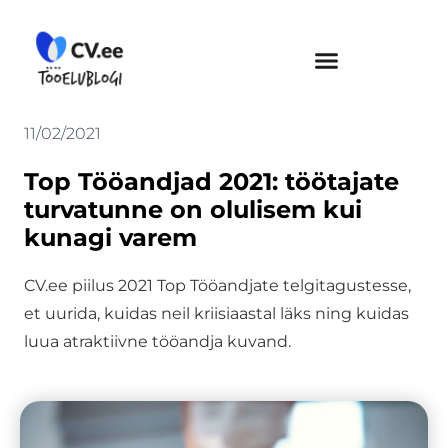
Skip
to
content
11/02/2021
Top Tööandjad 2021: töötajate
turvatunne on olulisem kui
kunagi varem
CV.ee piilus 2021 Top Tööandjate telgitagustesse,
et uurida, kuidas neil kriisiaastal läks ning kuidas
luua atraktiivne tööandja kuvand.