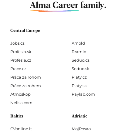
Alma Career
family.
Central Europe
Jobs.cz
Arnold
Profesia.sk
Teamio
Profesia.cz
Seduo.cz
Prace.cz
Seduo.sk
Práca za rohom
Platy.cz
Práce za rohem
Platy.sk
Atmoskop
Paylab.com
Nelisa.com
Baltics
Adriatic
CVonline.lt
MojPosao