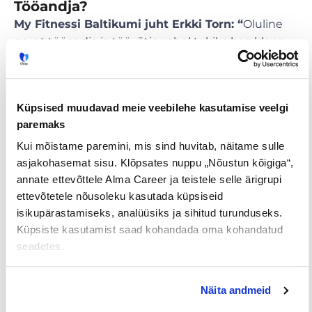
Tööandja?
My Fitnessi Baltikumi juht Erkki Torn: “
Oluline
on, et tööandja ja töövõtja vahel tekiks hea klapp
väärtuste ja kultuuri osas. Me pakume oma
eksistentsiga klientidele tegelikult ju tervist. Ja
väga paljude inimeste jaoks on hea tervis ning
Küpsised muudavad meie veebilehe kasutamise veelgi
selle eest seismine prioriteet number üks. Täna
paremaks
me näeme, et need töötajad, kes meie juurde tee
leiavad, omavad sisemist missioonitunnet ning
Kui mõistame paremini, mis sind huvitab, näitame sulle
erilist tahet tervise ja tervisliku elustiili
asjakohasemat sisu. Klõpsates nuppu „Nõustun kõigiga“,
annate ettevõttele Alma Career ja teistele selle ärigrupi
valdkonnaga tegeleda.”
ettevõtetele nõusoleku kasutada küpsiseid
isikupärastamiseks, analüüsiks ja sihitud turunduseks.
SEB personalijuht Margit Pugal:
“Me hoolime
Küpsiste kasutamist saad kohandada oma kohandatud
väga töötajate ambitsioonidest ja
seadetes.
arenguvõimalustest. Meil on hästi toimiv sisemine
ülikool
online
õpikeskkonna näol, kus on
tuhandeid koolituskursusi, mis aitavad töötajatel
Näita andmeid
edasi areneda. Lisaks sellele otsime me ka