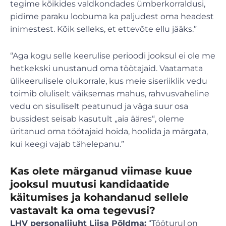
tegime kõikides valdkondades ümberkorraldusi,
pidime paraku loobuma ka paljudest oma headest
inimestest. Kõik selleks, et ettevõte ellu jääks.”
“Aga kogu selle keerulise perioodi jooksul ei ole me
hetkekski unustanud oma töötajaid. Vaatamata
ülikeerulisele olukorrale, kus meie siseriiklik vedu
toimib oluliselt väiksemas mahus, rahvusvaheline
vedu on sisuliselt peatunud ja väga suur osa
bussidest seisab kasutult „aia ääres“, oleme
üritanud oma töötajaid hoida, hoolida ja märgata,
kui keegi vajab tähelepanu.”
Kas olete märganud viimase kuue
jooksul muutusi kandidaatide
käitumises ja kohandanud sellele
vastavalt ka oma tegevusi?
LHV personalijuht Liisa Põldma:
“Tööturul on