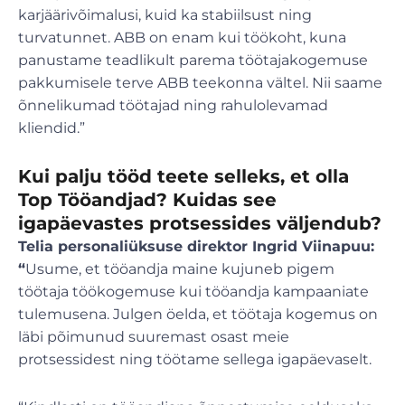
karjäärivõimalusi, kuid ka stabiilsust ning
turvatunnet. ABB on enam kui töökoht, kuna
panustame teadlikult parema töötajakogemuse
pakkumisele terve ABB teekonna vältel. Nii saame
õnnelikumad töötajad ning rahulolevamad
kliendid.”
Kui palju tööd teete selleks, et olla
Top Tööandjad? Kuidas see
igapäevastes protsessides väljendub?
Telia personaliüksuse direktor Ingrid Viinapuu:
“
Usume, et tööandja maine kujuneb pigem
töötaja töökogemuse kui tööandja kampaaniate
tulemusena. Julgen öelda, et töötaja kogemus on
läbi põimunud suuremast osast meie
protsessidest ning töötame sellega igapäevaselt.