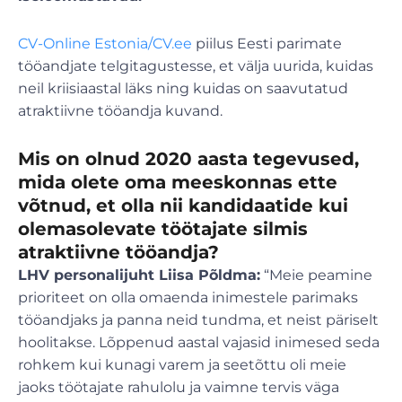
CV-Online Estonia/CV.ee
piilus Eesti parimate
tööandjate telgitagustesse, et välja uurida, kuidas
neil kriisiaastal läks ning kuidas on saavutatud
atraktiivne tööandja kuvand.
Mis on olnud 2020 aasta tegevused,
mida olete oma meeskonnas ette
võtnud, et olla nii kandidaatide kui
olemasolevate töötajate silmis
atraktiivne tööandja?
LHV personalijuht Liisa Põldma:
“Meie peamine
prioriteet on olla omaenda inimestele parimaks
tööandjaks ja panna neid tundma, et neist päriselt
hoolitakse. Lõppenud aastal vajasid inimesed seda
rohkem kui kunagi varem ja seetõttu oli meie
jaoks töötajate rahulolu ja vaimne tervis väga