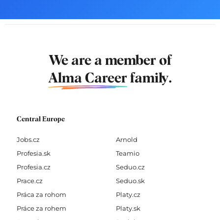
We are a member of
Alma Career
family.
Central Europe
Jobs.cz
Arnold
Profesia.sk
Teamio
Profesia.cz
Seduo.cz
Prace.cz
Seduo.sk
Práca za rohom
Platy.cz
Práce za rohem
Platy.sk