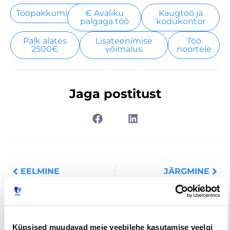
Tööpakkumised
€ Avaliku
Kaugtöö ja
palgaga töö
kodukontor
Palk alates
Lisateenimise
Töö
2500€
võimalus
noortele
Jaga postitust
Prev
Nex
EELMINE
JÄRGMINE
Küpsised muudavad meie veebilehe kasutamise veelgi