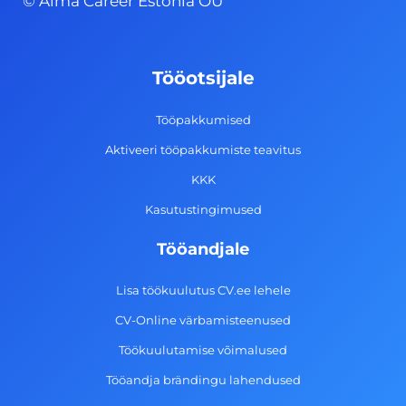
© Alma Career Estonia OÜ
e
t
k
t
b
a
e
u
o
g
d
b
Tööotsijale
o
r
i
e
k
a
n
Tööpakkumised
-
m
Aktiveeri tööpakkumiste teavitus
f
KKK
Kasutustingimused
Tööandjale
Lisa töökuulutus CV.ee lehele
CV-Online värbamisteenused
Töökuulutamise võimalused
Tööandja brändingu lahendused