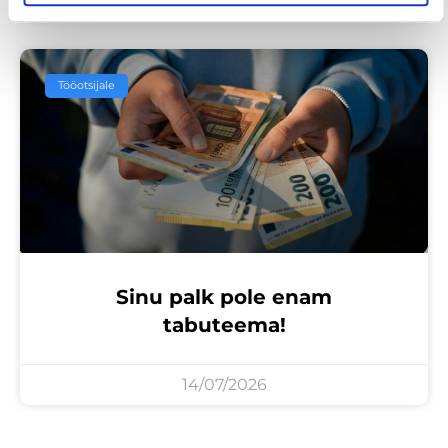
Tööotsijale
Sinu palk pole enam
tabuteema!
14/07/2026