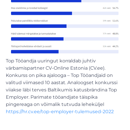
Top Tööandja uuringut korraldab juhtiv
värbamispartner CV-Online Estonia (CV.ee).
Konkurss on pika ajalooga – Top Tööandjaid on
valitud viimased 10 aastat. Analoogset konkurssi
viiakse läbi terves Baltikumis katusbrändina Top
Employer. Parimate tööandjate täispika
pingereaga on võimalik tutvuda leheküljel
https://hr.cv.ee/top-employer-tulemused-2022