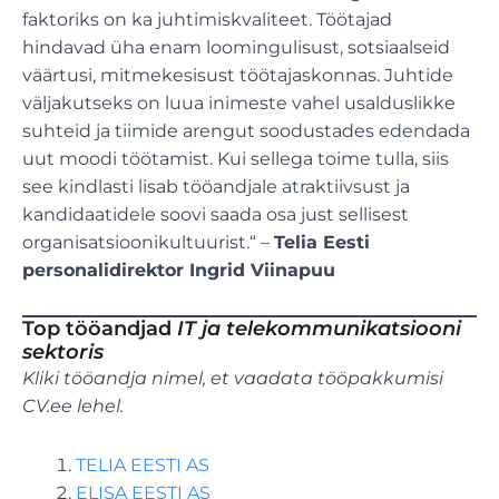
faktoriks on ka juhtimiskvaliteet. Töötajad
hindavad üha enam loomingulisust, sotsiaalseid
väärtusi, mitmekesisust töötajaskonnas. Juhtide
väljakutseks on luua inimeste vahel usalduslikke
suhteid ja tiimide arengut soodustades edendada
uut moodi töötamist. Kui sellega toime tulla, siis
see kindlasti lisab tööandjale atraktiivsust ja
kandidaatidele soovi saada osa just sellisest
organisatsioonikultuurist.“ –
Telia Eesti
personalidirektor Ingrid Viinapuu
Top tööandjad
IT ja telekommunikatsiooni
sektoris
Kliki tööandja nimel, et vaadata tööpakkumisi
CV.ee lehel.
TELIA EESTI AS
ELISA EESTI AS