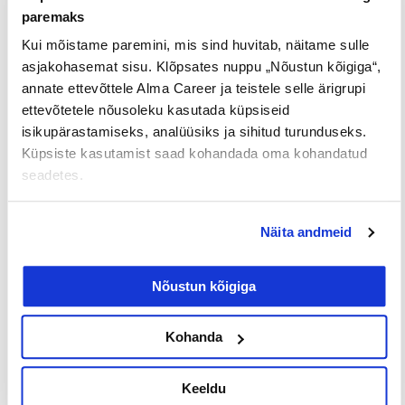
Loe lisaks
paremaks
Kui mõistame paremini, mis sind huvitab, näitame sulle
asjakohasemat sisu. Klõpsates nuppu „Nõustun kõigiga“,
annate ettevõttele Alma Career ja teistele selle ärigrupi
Uuringud
ettevõtetele nõusoleku kasutada küpsiseid
isikupärastamiseks, analüüsiks ja sihitud turunduseks.
Küpsiste kasutamist saad kohandada oma kohandatud
seadetes.
Näita andmeid
Nõustun kõigiga
Iga neljas eestlane on käinud
tööintervjuul ilma tegeliku
Kohanda
vahetuskavatsuseta
Keeldu
23/07/2026