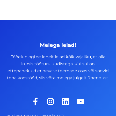
Meiega leiad!
Tööelublogi.ee lehelt leiad kõik vajaliku, et olla
kursis tööturu uudistega. Kui sul on
ettepanekuid erinevate teemade osas või soovid
teha koostööd, siis võta meiega julgelt ühendust.
F
I
L
Y
a
n
i
o
c
s
n
u