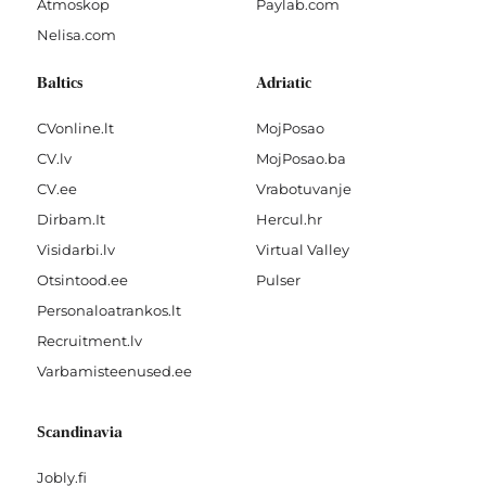
Atmoskop
Paylab.com
Nelisa.com
Baltics
Adriatic
CVonline.lt
MojPosao
CV.lv
MojPosao.ba
CV.ee
Vrabotuvanje
Dirbam.It
Hercul.hr
Visidarbi.lv
Virtual Valley
Otsintood.ee
Pulser
Personaloatrankos.lt
Recruitment.lv
Varbamisteenused.ee
Scandinavia
Jobly.fi