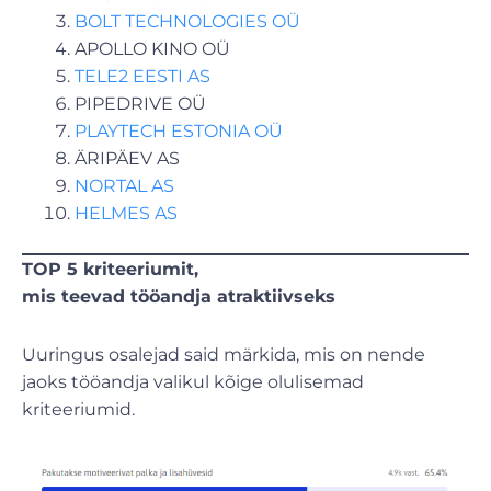
BOLT TECHNOLOGIES OÜ
APOLLO KINO OÜ
TELE2 EESTI AS
PIPEDRIVE OÜ
PLAYTECH ESTONIA OÜ
ÄRIPÄEV AS
NORTAL AS
HELMES AS
TOP 5 kriteeriumit,
mis teevad tööandja atraktiivseks
Uuringus osalejad said märkida, mis on nende
jaoks tööandja valikul kõige olulisemad
kriteeriumid.