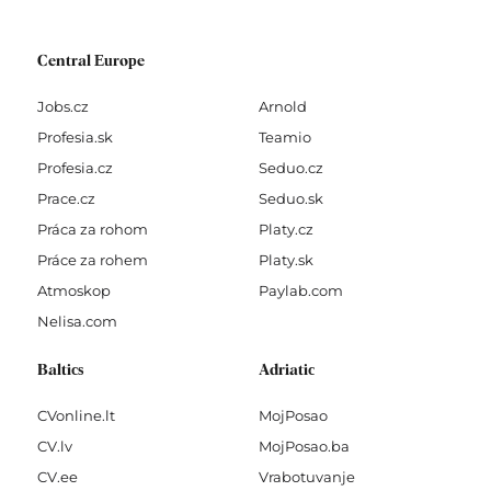
Central Europe
Jobs.cz
Arnold
Profesia.sk
Teamio
Profesia.cz
Seduo.cz
Prace.cz
Seduo.sk
Práca za rohom
Platy.cz
Práce za rohem
Platy.sk
Atmoskop
Paylab.com
Nelisa.com
Baltics
Adriatic
CVonline.lt
MojPosao
CV.lv
MojPosao.ba
CV.ee
Vrabotuvanje