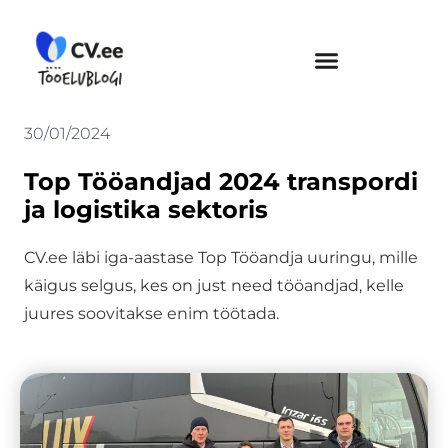
Skip
to
content
30/01/2024
Top Tööandjad 2024 transpordi
ja logistika sektoris
CV.ee läbi iga-aastase Top Tööandja uuringu, mille
käigus selgus, kes on just need tööandjad, kelle
juures soovitakse enim töötada.