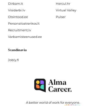
Dirbam.It
Hercul.hr
Visidarbi.lv
Virtual Valley
Otsintood.ee
Pulser
Personaloatrankos.lt
Recruitment.lv
Varbamisteenused.ee
Scandinavia
Jobly.fi
A better world of work for
everyone
.