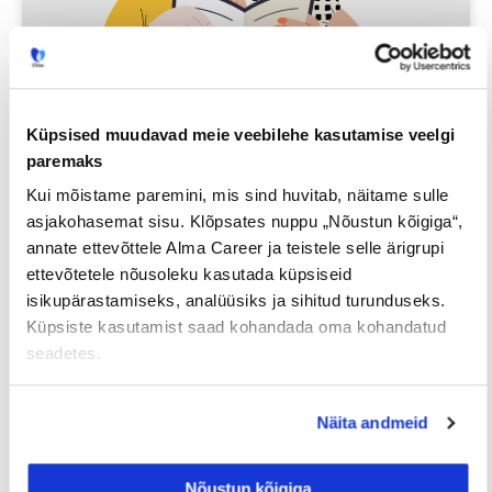
Küpsised muudavad meie veebilehe kasutamise veelgi
Iga neljas eestlane on käinud
paremaks
tööintervjuul ilma tegeliku
Kui mõistame paremini, mis sind huvitab, näitame sulle
vahetuskavatsuseta
asjakohasemat sisu. Klõpsates nuppu „Nõustun kõigiga“,
annate ettevõttele Alma Career ja teistele selle ärigrupi
ettevõtetele nõusoleku kasutada küpsiseid
23/07/2026
isikupärastamiseks, analüüsiks ja sihitud turunduseks.
Küpsiste kasutamist saad kohandada oma kohandatud
seadetes.
Tööotsijale
Näita andmeid
Nõustun kõigiga