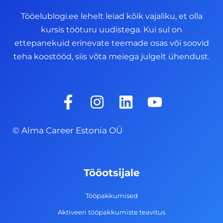
Tööelublogi.ee lehelt leiad kõik vajaliku, et olla
kursis tööturu uudistega. Kui sul on
ettepanekuid erinevate teemade osas või soovid
teha koostööd, siis võta meiega julgelt ühendust.
F
I
L
Y
a
n
i
o
c
s
n
u
© Alma Career Estonia OÜ
e
t
k
t
b
a
e
u
o
g
d
b
Tööotsijale
o
r
i
e
k
a
n
Tööpakkumised
-
m
Aktiveeri tööpakkumiste teavitus