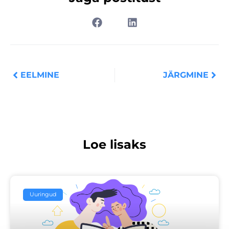
Prev
Nex
EELMINE
JÄRGMINE
Loe lisaks
Uuringud