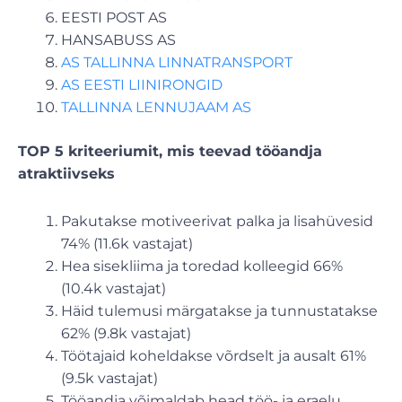
EESTI POST AS
HANSABUSS AS
AS TALLINNA LINNATRANSPORT
AS EESTI LIINIRONGID
TALLINNA LENNUJAAM AS
TOP 5 kriteeriumit, mis teevad tööandja
atraktiivseks
Pakutakse motiveerivat palka ja lisahüvesid
74% (11.6k vastajat)
Hea sisekliima ja toredad kolleegid 66%
(10.4k vastajat)
Häid tulemusi märgatakse ja tunnustatakse
62% (9.8k vastajat)
Töötajaid koheldakse võrdselt ja ausalt 61%
(9.5k vastajat)
Tööandja võimaldab head töö- ja eraelu