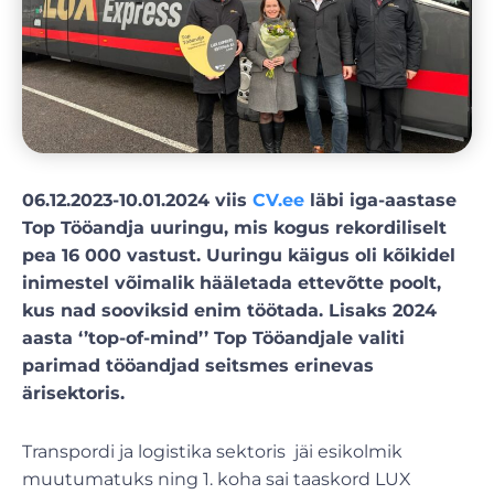
06.12.2023-10.01.2024 viis
CV.ee
läbi iga-aastase
Top Tööandja uuringu, mis kogus rekordiliselt
pea 16 000 vastust. Uuringu käigus oli kõikidel
inimestel võimalik hääletada ettevõtte poolt,
kus nad sooviksid enim töötada. Lisaks 2024
aasta ‘’top-of-mind’’ Top Tööandjale valiti
parimad tööandjad seitsmes erinevas
ärisektoris.
Transpordi ja logistika sektoris jäi esikolmik
muutumatuks ning 1. koha sai taaskord LUX