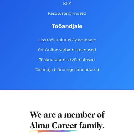
f
KKK
Kasutustingimused
Tööandjale
Lisa töökuulutus CV.ee lehele
CV-Online värbamisteenused
Töökuulutamise võimalused
Tööandja brändingu lahendused
We are a member of
Alma Career
family.