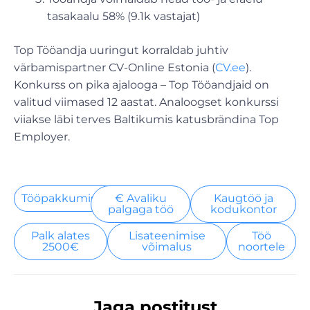
tasakaalu 58% (9.1k vastajat)
Top Tööandja uuringut korraldab juhtiv
värbamispartner CV-Online Estonia (
CV.ee
).
Konkurss on pika ajalooga – Top Tööandjaid on
valitud viimased 12 aastat. Analoogset konkurssi
viiakse läbi terves Baltikumis katusbrändina Top
Employer.
Tööpakkumised
€ Avaliku
Kaugtöö ja
palgaga töö
kodukontor
Palk alates
Lisateenimise
Töö
2500€
võimalus
noortele
Jaga postitust