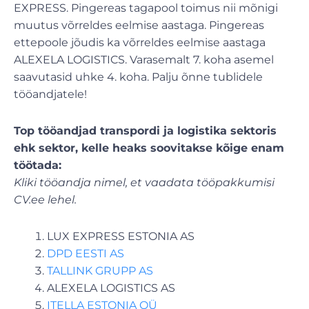
EXPRESS. Pingereas tagapool toimus nii mõnigi
muutus võrreldes eelmise aastaga. Pingereas
ettepoole jõudis ka võrreldes eelmise aastaga
ALEXELA LOGISTICS. Varasemalt 7. koha asemel
saavutasid uhke 4. koha. Palju õnne tublidele
tööandjatele!
Top tööandjad
transpordi ja logistika
sektoris
ehk sektor, kelle heaks soovitakse kõige enam
töötada:
Kliki tööandja nimel, et vaadata tööpakkumisi
CV.ee lehel.
LUX EXPRESS ESTONIA AS
DPD EESTI AS
TALLINK GRUPP AS
ALEXELA LOGISTICS AS
ITELLA ESTONIA OÜ