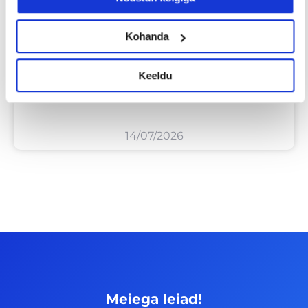
Kohanda
Sinu palk pole enam
Keeldu
tabuteema!
14/07/2026
Meiega leiad!