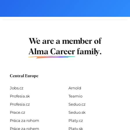
We are a member of
Alma Career
family.
Central Europe
Jobs.cz
Arnold
Profesia.sk
Teamio
Profesia.cz
Seduo.cz
Prace.cz
Seduo.sk
Práca za rohom
Platy.cz
Práce za rohem
Platy.sk