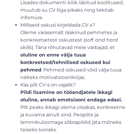
Lisades dokumenti kõik läbitud koolitused,
muutub su CV liiga pikaks ning tekitab
infomüra.
Milliseid oskusi kirjeldada CV-s?
Oleme varasemalt rääkinud pehmetes ja
konkreetsetest oskustest (
soft and hard
skills
). Täna rõhutavad meie värbajad, et
oluline on enne välja tuua
konkreetsed/tehnilised oskused kui
pehmed
. Pehmed oskused võid välja tuua
näiteks motivatsioonikirjas.
Kas pilt CV-s on vajalik?
Pildi lisamine on tööandjatele ikkagi
oluline, annab emotsiooni endaga edasi.
Pilt peaks ikkagi olema viisakas, konkreetne
ja kuvama ainult sind. Peopilte ja
lemmikuloomaga sõbrapildid jäta mõneks
teiseks korraks.