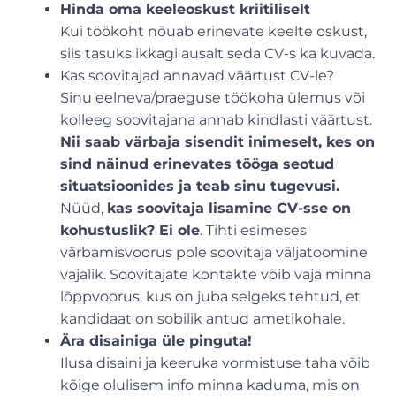
Hinda oma keeleoskust kriitiliselt
Kui töökoht nõuab erinevate keelte oskust,
siis tasuks ikkagi ausalt seda CV-s ka kuvada.
Kas soovitajad annavad väärtust CV-le?
Sinu eelneva/praeguse töökoha ülemus või
kolleeg soovitajana annab kindlasti väärtust.
Nii saab värbaja sisendit inimeselt, kes on
sind näinud erinevates tööga seotud
situatsioonides ja teab sinu tugevusi.
Nüüd,
kas soovitaja lisamine CV-sse on
kohustuslik? Ei ole
. Tihti esimeses
värbamisvoorus pole soovitaja väljatoomine
vajalik. Soovitajate kontakte võib vaja minna
lõppvoorus, kus on juba selgeks tehtud, et
kandidaat on sobilik antud ametikohale.
Ära disainiga üle pinguta!
Ilusa disaini ja keeruka vormistuse taha võib
kõige olulisem info minna kaduma, mis on