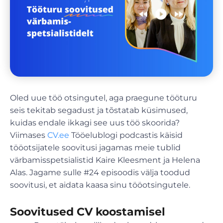
Oled uue töö otsingutel, aga praegune tööturu
seis tekitab segadust ja tõstatab küsimused,
kuidas endale ikkagi see uus töö skoorida?
Viimases
CV.ee
Tööelublogi podcastis käisid
tööotsijatele soovitusi jagamas meie tublid
värbamisspetsialistid Kaire Kleesment ja Helena
Alas. Jagame sulle #24 episoodis välja toodud
soovitusi, et aidata kaasa sinu tööotsingutele.
Soovitused CV koostamisel