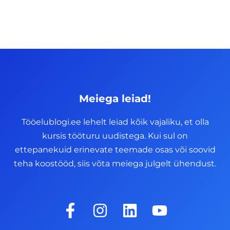
Meiega leiad!
Tööelublogi.ee lehelt leiad kõik vajaliku, et olla
kursis tööturu uudistega. Kui sul on
ettepanekuid erinevate teemade osas või soovid
teha koostööd, siis võta meiega julgelt ühendust.
F
I
L
Y
a
n
i
o