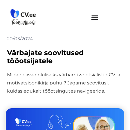
Skip
to
content
20/03/2024
Värbajate soovitused
tööotsijatele
Mida peavad oluliseks värbamisspetsialistid CV ja
motivatsioonikirja puhul? Jagame soovitusi,
kuidas edukalt tööotsingutes navigeerida.