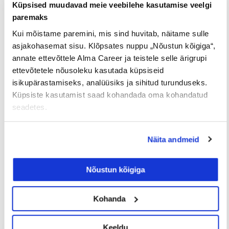
endale antud töökoht skoorida on juba
Küpsised muudavad meie veebilehe kasutamise veelgi
väiksem.
paremaks
Kui tööintervjuule minna ei saa, siis
Kui mõistame paremini, mis sind huvitab, näitame sulle
kindlasti anna sellest märku!
asjakohasemat sisu. Klõpsates nuppu „Nõustun kõigiga“,
Kui oled jätnud mõnele tööintervjuule
annate ettevõttele Alma Career ja teistele selle ärigrupi
minemata ilma teatamata, siis jätab see sulle
ettevõtetele nõusoleku kasutada küpsiseid
justkui märgi külge. Värbajad näevad seda
isikupärastamiseks, analüüsiks ja sihitud turunduseks.
ning järgmisele tööandjale ei julge sind võib-
Küpsiste kasutamist saad kohandada oma kohandatud
olla ka soovitada seetõttu.
seadetes.
Kui soovid täispikka videot vaadata/kuulata
Näita andmeid
värbajatega, siis vaata see järele
siin
.
Uuenda oma CV-d
siin
.
Nõustun kõigiga
Soovime sulle edu tööotsingutes ning hoiame
sulle pöidlaid! 💙
Kohanda
Vaata põnevaid tööpakkumisi ikka
CV.ee
-st!
Keeldu