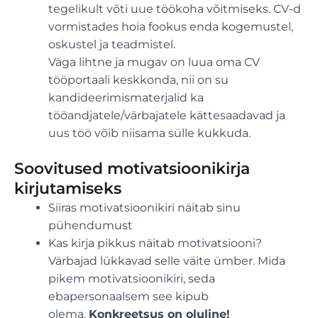
tegelikult võti uue töökoha võitmiseks. CV-d
vormistades hoia fookus enda kogemustel,
oskustel ja teadmistel.
Väga lihtne ja mugav on luua oma CV
tööportaali keskkonda, nii on su
kandideerimismaterjalid ka
tööandjatele/värbajatele kättesaadavad ja
uus töö võib niisama sülle kukkuda.
Soovitused motivatsioonikirja
kirjutamiseks
Siiras motivatsioonikiri näitab sinu
pühendumust
Kas kirja pikkus näitab motivatsiooni?
Värbajad lükkavad selle väite ümber. Mida
pikem motivatsioonikiri, seda
ebapersonaalsem see kipub
olema.
Konkreetsus on oluline!