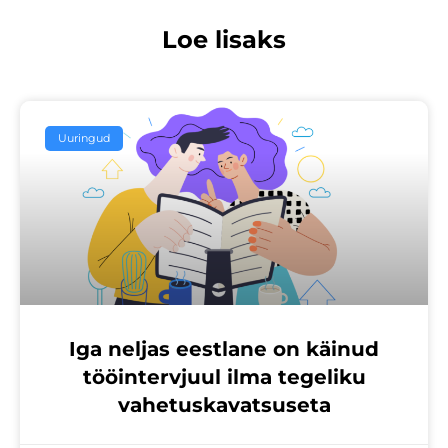
Loe lisaks
Uuringud
Iga neljas eestlane on käinud
tööintervjuul ilma tegeliku
vahetuskavatsuseta