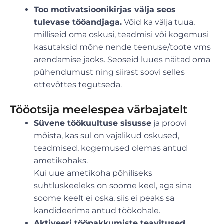
Too motivatsioonikirjas välja seos
tulevase tööandjaga.
Võid ka välja tuua,
milliseid oma oskusi, teadmisi või kogemusi
kasutaksid mõne nende teenuse/toote vms
arendamise jaoks. Seoseid luues näitad oma
pühendumust ning siirast soovi selles
ettevõttes tegutseda.
Tööotsija meelespea värbajatelt
Süvene töökuultuse sisusse
ja proovi
mõista, kas sul on vajalikud oskused,
teadmised, kogemused olemas antud
ametikohaks.
Kui uue ametikoha põhiliseks
suhtluskeeleks on soome keel, aga sina
soome keelt ei oska, siis ei peaks sa
kandideerima antud töökohale.
Aktiveeri tööpakkumiste teavitused