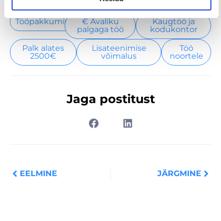
Tööpakkumised
€ Avaliku
Kaugtöö ja
palgaga töö
kodukontor
Palk alates
Lisateenimise
Töö
2500€
võimalus
noortele
Jaga postitust
Prev
Nex
EELMINE
JÄRGMINE