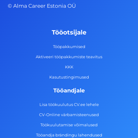
c
s
n
u
© Alma Career Estonia OÜ
e
t
k
t
b
a
e
u
o
g
d
b
Tööotsijale
o
r
i
e
k
a
n
Tööpakkumised
-
m
Aktiveeri tööpakkumiste teavitus
f
KKK
Kasutustingimused
Tööandjale
Lisa töökuulutus CV.ee lehele
CV-Online värbamisteenused
Töökuulutamise võimalused
Tööandja brändingu lahendused