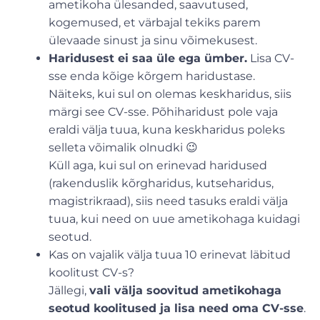
ametikoha ülesanded, saavutused,
kogemused, et värbajal tekiks parem
ülevaade sinust ja sinu võimekusest.
Haridusest ei saa üle ega ümber.
Lisa CV-
sse enda kõige kõrgem haridustase.
Näiteks, kui sul on olemas keskharidus, siis
märgi see CV-sse. Põhiharidust pole vaja
eraldi välja tuua, kuna keskharidus poleks
selleta võimalik olnudki 😉
Küll aga, kui sul on erinevad haridused
(rakenduslik kõrgharidus, kutseharidus,
magistrikraad), siis need tasuks eraldi välja
tuua, kui need on uue ametikohaga kuidagi
seotud.
Kas on vajalik välja tuua 10 erinevat läbitud
koolitust CV-s?
Jällegi,
vali välja soovitud ametikohaga
seotud koolitused ja lisa need oma CV-sse
.