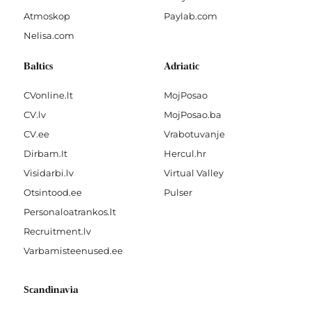
Atmoskop
Paylab.com
Nelisa.com
Baltics
Adriatic
CVonline.lt
MojPosao
CV.lv
MojPosao.ba
CV.ee
Vrabotuvanje
Dirbam.It
Hercul.hr
Visidarbi.lv
Virtual Valley
Otsintood.ee
Pulser
Personaloatrankos.lt
Recruitment.lv
Varbamisteenused.ee
Scandinavia