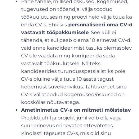
Pane tähele, millised oskused, kogemused,
tugevused on tööandjal välja toodud
töökuulutuses ning proovi neid välja tuua ka
enda CV-s. Ehk siis
personaliseeri oma CV-d
vastavalt tööpakkumisele
. See küll ei
tähenda, et sul peab olema 10 erinevat CV-d,
vaid enne kandideerimist tasuks olemasolev
CV üle vaadata ning korrigeerida seda
vastavalt töökuulutsele. Näiteks,
kandideerides turundusspetsialistiks pole
CV-s oluline välja tuua 10 aasta tagust
kogemust suvekohvikus. Tähtis on, et sinu
CV-s väljatoodud kogemused/oskused on
kooskõlas nõutavatega.
Ametinimetus CV-s on mitmeti mõistetav
Projektijuhil ja projektijuhil võib olla väga
suur erinevus erinevates ettevõtetes.
Kindlasti täpsusta CV-s, mis olid sinu