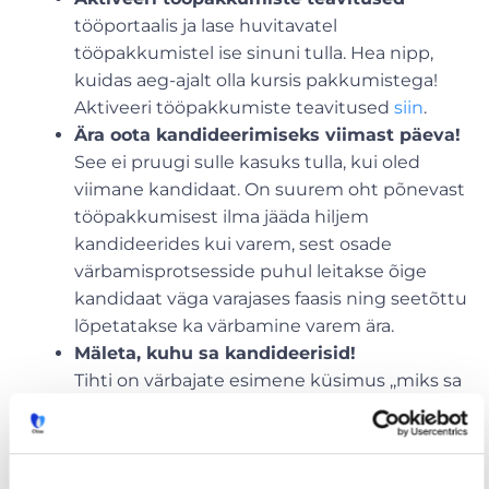
tööportaalis ja lase huvitavatel
tööpakkumistel ise sinuni tulla. Hea nipp,
kuidas aeg-ajalt olla kursis pakkumistega!
Aktiveeri tööpakkumiste teavitused
siin
.
Ära oota kandideerimiseks viimast päeva!
See ei pruugi sulle kasuks tulla, kui oled
viimane kandidaat. On suurem oht põnevast
tööpakkumisest ilma jääda hiljem
kandideerides kui varem, sest osade
värbamisprotsesside puhul leitakse õige
kandidaat väga varajases faasis ning seetõttu
lõpetatakse ka värbamine varem ära.
Mäleta, kuhu sa kandideerisid!
Tihti on värbajate esimene küsimus ,,miks sa
kandideerisid?’’, et mõista sinu
motivatsiooni. Kui sul ei ole isegi meeles,
kuhu või miks kandideerisid, siis tõenäosus