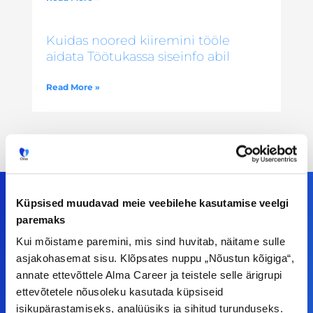
Kuidas noored kiiremini tööle
aidata Töötukassa siseinfo abil
Read More »
Küpsised muudavad meie veebilehe kasutamise veelgi
paremaks
Meiega leiad!
Kui mõistame paremini, mis sind huvitab, näitame sulle
asjakohasemat sisu. Klõpsates nuppu „Nõustun kõigiga“,
Tööelublogi.ee lehelt leiad kõik vajaliku, et olla
annate ettevõttele Alma Career ja teistele selle ärigrupi
kursis tööturu uudistega. Kui sul on
ettevõtetele nõusoleku kasutada küpsiseid
ettepanekuid erinevate teemade osas või soovid
isikupärastamiseks, analüüsiks ja sihitud turunduseks.