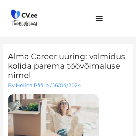
Skip
to
content
Alma Career uuring: valmidus
kolida parema töövõimaluse
nimel
By
Helina Pääro
/
16/04/2024