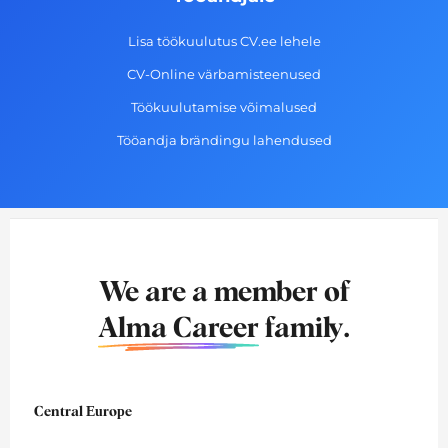
Lisa töökuulutus CV.ee lehele
CV-Online värbamisteenused
Töökuulutamise võimalused
Tööandja brändingu lahendused
We are a member of
Alma Career
family.
Central Europe