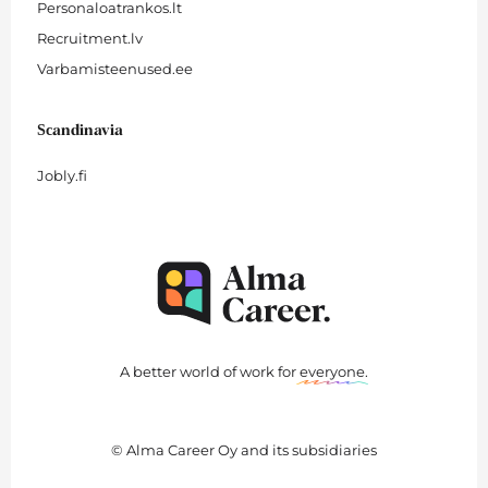
Personaloatrankos.lt
Recruitment.lv
Varbamisteenused.ee
Scandinavia
Jobly.fi
A better world of work for
everyone
.
© Alma Career Oy and its subsidiaries