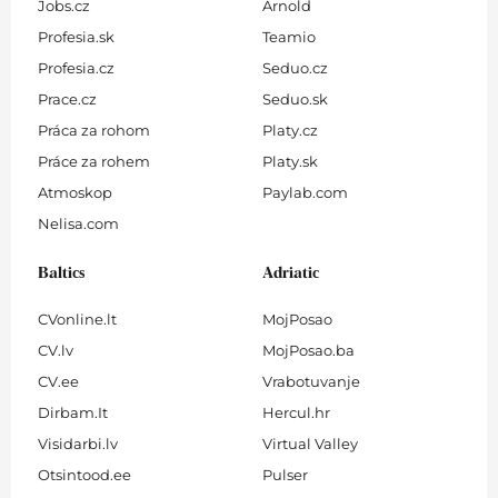
Jobs.cz
Arnold
Profesia.sk
Teamio
Profesia.cz
Seduo.cz
Prace.cz
Seduo.sk
Práca za rohom
Platy.cz
Práce za rohem
Platy.sk
Atmoskop
Paylab.com
Nelisa.com
Baltics
Adriatic
CVonline.lt
MojPosao
CV.lv
MojPosao.ba
CV.ee
Vrabotuvanje
Dirbam.It
Hercul.hr
Visidarbi.lv
Virtual Valley
Otsintood.ee
Pulser