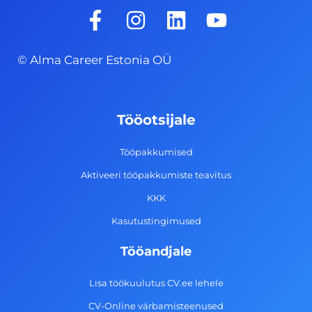
F
I
L
Y
a
n
i
o
c
s
n
u
© Alma Career Estonia OÜ
e
t
k
t
b
a
e
u
o
g
d
b
Tööotsijale
o
r
i
e
k
a
n
Tööpakkumised
-
m
Aktiveeri tööpakkumiste teavitus
f
KKK
Kasutustingimused
Tööandjale
Lisa töökuulutus CV.ee lehele
CV-Online värbamisteenused