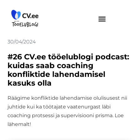
Skip
to
content
30/04/2024
#26 CV.ee tööelublogi podcast:
kuidas saab coaching
konfliktide lahendamisel
kasuks olla
Räägime konfliktide lahendamise olulisusest nii
juhtide kui ka töötajate vaatenurgast läbi
coaching protsessi ja supervisiooni prisma. Loe
lähemalt!