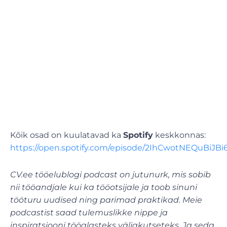
Kõik osad on kuulatavad ka
Spotify
keskkonnas:
https://open.spotify.com/episode/2IhCwotNEQuBiJBi
CV.ee tööelublogi podcast on jutunurk, mis sobib
nii tööandjale kui ka tööotsijale ja toob sinuni
tööturu uudised ning parimad praktikad. Meie
podcastist saad tulemuslikke nippe ja
inspiratsiooni tööalasteks väljakutseteks. Ja seda