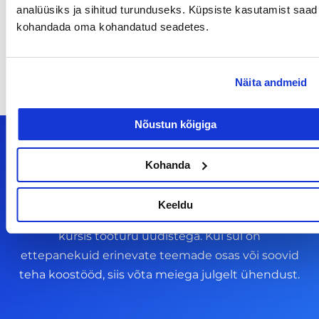
analüüsiks ja sihitud turunduseks. Küpsiste kasutamist saad
14/07/2026
kohandada oma kohandatud seadetes.
Näita andmeid
Nõustun kõigiga
Kohanda
Meiega leiad!
Keeldu
Tööelublogi.ee lehelt leiad kõik vajaliku, et olla
kursis tööturu uudistega. Kui sul on
ettepanekuid erinevate teemade osas või soovid
teha koostööd, siis võta meiega julgelt ühendust.