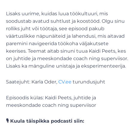
Lisaks uurime, kuidas luua töökultuuri, mis
soodustab avatud suhtlust ja koostööd. Olgu sinu
rolliks juht või töötaja, see episood pakub
väärtuslikke näpunäiteid ja lahendusi, mis aitavad
paremini navigeerida töökoha väljakutsete
keerises. Teemat aitab sinuni tuua Kaidi Peets, kes
on juhtide ja meeskondade coach ning superviisor.
Lisaks ka mänguline unistaja ja eksperimenteerija.
Saatejuht: Karla Oder,
CV.ee
turundusjuht
Episoodis külas: Kaidi Peets, juhtide ja
meeskondade coach ning superviisor
🎙️ Kuula täispikka podcasti siin: