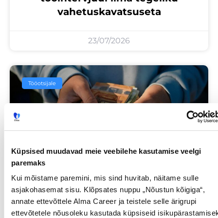
vahetuskavatsuseta
23/07/2026
Tööotsijale
Küpsised muudavad meie veebilehe kasutamise veelgi
paremaks
Kui mõistame paremini, mis sind huvitab, näitame sulle
Sinu palk pole enam
asjakohasemat sisu. Klõpsates nuppu „Nõustun kõigiga“,
tabuteema!
annate ettevõttele Alma Career ja teistele selle ärigrupi
ettevõtetele nõusoleku kasutada küpsiseid isikupärastamise