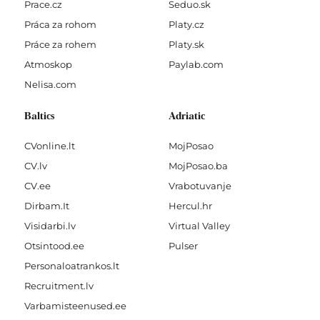
Prace.cz
Seduo.sk
Práca za rohom
Platy.cz
Práce za rohem
Platy.sk
Atmoskop
Paylab.com
Nelisa.com
Baltics
Adriatic
CVonline.lt
MojPosao
CV.lv
MojPosao.ba
CV.ee
Vrabotuvanje
Dirbam.It
Hercul.hr
Visidarbi.lv
Virtual Valley
Otsintood.ee
Pulser
Personaloatrankos.lt
Recruitment.lv
Varbamisteenused.ee