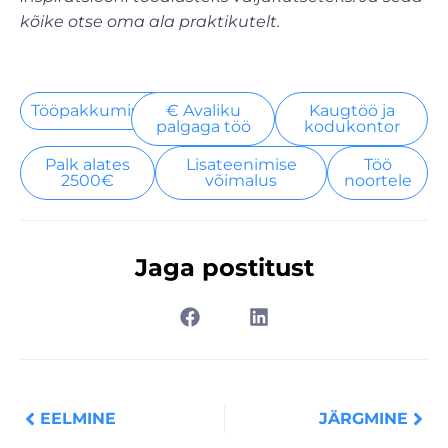
kõike otse oma ala praktikutelt.
Tööpakkumised
€ Avaliku
Kaugtöö ja
palgaga töö
kodukontor
Palk alates
Lisateenimise
Töö
2500€
võimalus
noortele
Jaga postitust
Prev
Nex
EELMINE
JÄRGMINE