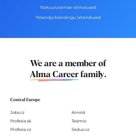
Töökuulutamise võimalused
Tööandja brändingu lahendused
We are a member of
Alma Career
family.
Central Europe
Jobs.cz
Arnold
Profesia.sk
Teamio
Profesia.cz
Seduo.cz