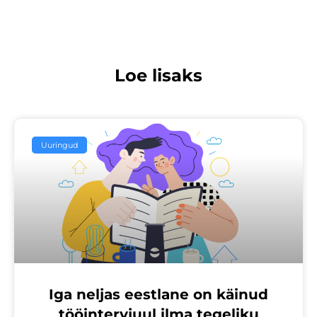
Loe lisaks
Uuringud
Iga neljas eestlane on käinud
tööintervjuul ilma tegeliku