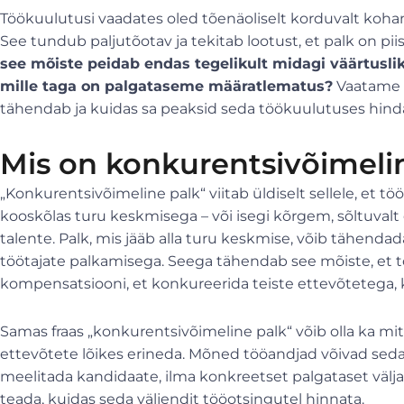
Töökuulutusi vaadates oled tõenäoliselt korduvalt koha
See tundub paljutõotav ja tekitab lootust, et palk on pi
see mõiste peidab endas tegelikult midagi väärtuslikk
mille taga on palgataseme määratlematus?
Vaatame l
tähendab ja kuidas sa peaksid seda töökuulutuses hin
Mis on konkurentsivõimeli
„Konkurentsivõimeline palk“ viitab üldiselt sellele, et t
kooskõlas turu keskmisega – või isegi kõrgem, sõltuvalt 
talente. Palk, mis jääb alla turu keskmise, võib tähendada
töötajate palkamisega. Seega tähendab see mõiste, et 
kompensatsiooni, et konkureerida teiste ettevõtetega, 
Samas fraas „konkurentsivõimeline palk“ võib olla ka m
ettevõtete lõikes erineda. Mõned tööandjad võivad seda
meelitada kandidaate, ilma konkreetset palgataset välja 
teada, kuidas seda väljendit tööotsingutel hinnata.