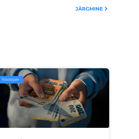
JÄRGMINE
Tööotsijale