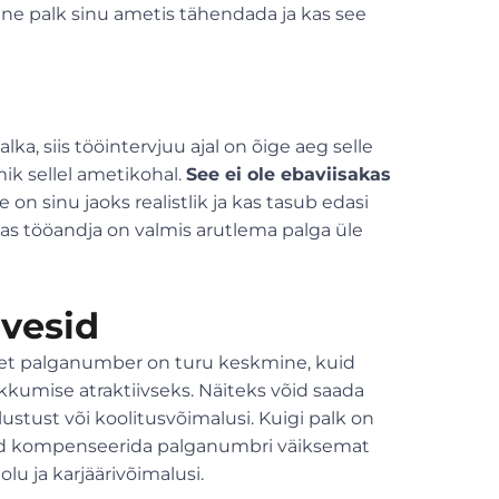
ine palk sinu ametis tähendada ja kas see
l
, siis tööintervjuu ajal on õige aeg selle
ik sellel ametikohal.
See ei ole ebaviisakas
on sinu jaoks realistlik ja kas tasub edasi
kas tööandja on valmis arutlema palga üle
vesid
 et palganumber on turu keskmine, kuid
umise atraktiivseks. Näiteks võid saada
ustust või koolitusvõimalusi. Kuigi palk on
vad kompenseerida palganumbri väiksemat
lu ja karjäärivõimalusi.