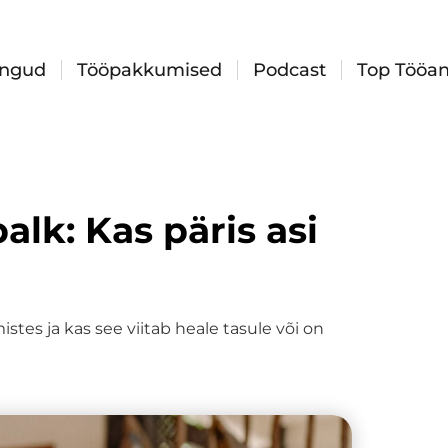
ingud
Tööpakkumised
Podcast
Top Tööan
lk: Kas päris asi
es ja kas see viitab heale tasule või on