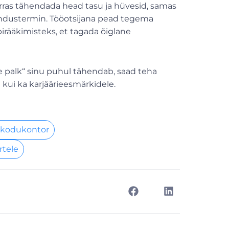
orras tähendada head tasu ja hüvesid, samas
rundustermin. Tööotsijana pead tegema
irääkimisteks, et tagada õiglane
e palk“ sinu puhul tähendab, saad teha
e kui ka karjäärieesmärkidele.
 kodukontor
rtele
Next