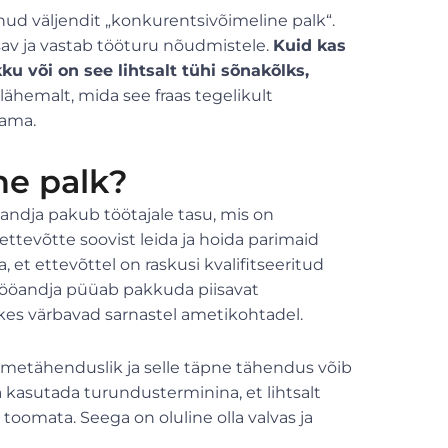
nud väljendit „konkurentsivõimeline palk“.
isav ja vastab tööturu nõudmistele.
Kuid kas
u või on see lihtsalt tühi sõnakõlks,
ähemalt, mida see fraas tegelikult
dama.
ne palk?
ööandja pakub töötajale tasu, mis on
ettevõtte soovist leida ja hoida parimaid
, et ettevõttel on raskusi kvalifitseeritud
tööandja püüab pakkuda piisavat
kes värbavad sarnastel ametikohtadel.
itmetähenduslik ja selle täpne tähendus võib
 kasutada turundusterminina, et lihtsalt
toomata. Seega on oluline olla valvas ja