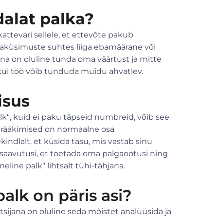
alat palka?
attevari sellele, et ettevõte pakub
gaküsimuste suhtes liiga ebamäärane või
jana on oluline tunda oma väärtust ja mitte
 kui töö võib tunduda muidu ahvatlev.
isus
k“, kuid ei paku täpseid numbreid, võib see
birääkimised on normaalne osa
indlalt, et küsida tasu, mis vastab sinu
saavutusi, et toetada oma palgaootusi ning
line palk“ lihtsalt tühi-tähjana.
alk on päris asi?
otsijana on oluline seda mõistet analüüsida ja