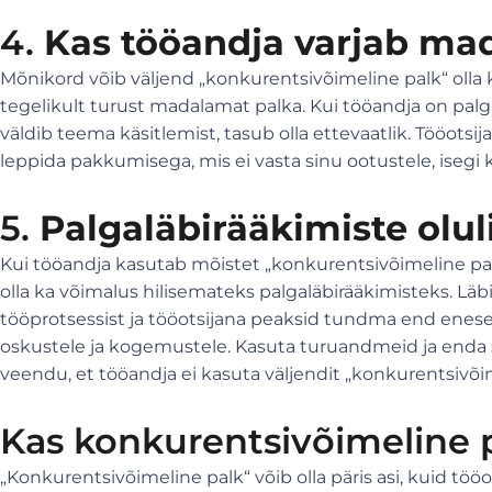
4.
Kas tööandja varjab mad
Mõnikord võib väljend „konkurentsivõimeline palk“ olla k
tegelikult turust madalamat palka. Kui tööandja on pal
väldib teema käsitlemist, tasub olla ettevaatlik. Tööotsi
leppida pakkumisega, mis ei vasta sinu ootustele, isegi
5.
Palgaläbirääkimiste olul
Kui tööandja kasutab mõistet „konkurentsivõimeline pal
olla ka võimalus hilisemateks palgaläbirääkimisteks. Lä
tööprotsessist ja tööotsijana peaksid tundma end enesek
oskustele ja kogemustele. Kasuta turuandmeid ja enda 
veendu, et tööandja ei kasuta väljendit „konkurentsivõime
Kas konkurentsivõimeline p
„Konkurentsivõimeline palk“ võib olla päris asi, kuid töö