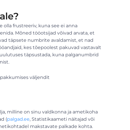
ale?
olla frustreeriv, kuna see ei anna
eenida. Mõned tööotsijad võivad arvata, et
ivad täpsete numbrite avaldamist, et nad
ööandjaid, kes tõepoolest pakuvad vastavalt
da kuulutuses täpsustada, kuna palganumbrid
ist.
öpakkumises väljendit
ja, milline on sinu valdkonna ja ametikoha
d (
palgad.ee
, Statistikaameti näitajad või
metikohtadel makstavate palkade kohta.