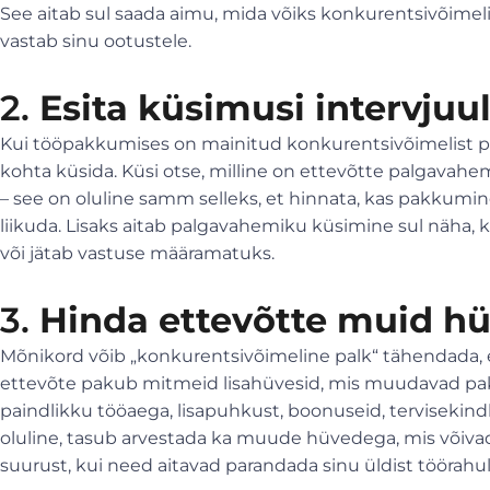
See aitab sul saada aimu, mida võiks konkurentsivõimel
vastab sinu ootustele.
2.
Esita küsimusi intervjuu
Kui tööpakkumises on mainitud konkurentsivõimelist palka
kohta küsida. Küsi otse, milline on ettevõtte palgavahem
– see on oluline samm selleks, et hinnata, kas pakkumine 
liikuda. Lisaks aitab palgavahemiku küsimine sul näha, 
või jätab vastuse määramatuks.
3.
Hinda ettevõtte muid hü
Mõnikord võib „konkurentsivõimeline palk“ tähendada,
ettevõte pakub mitmeid lisahüvesid, mis muudavad pakk
paindlikku tööaega, lisapuhkust, boonuseid, tervisekindl
oluline, tasub arvestada ka muude hüvedega, mis või
suurust, kui need aitavad parandada sinu üldist töörahulo