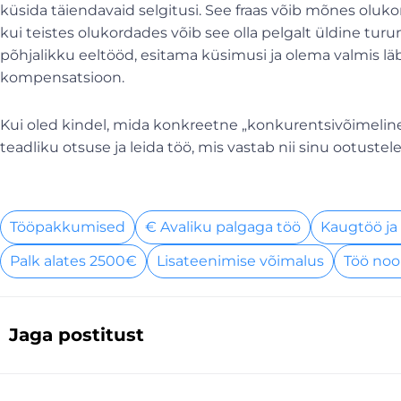
küsida täiendavaid selgitusi. See fraas võib mõnes oluk
kui teistes olukordades võib see olla pelgalt üldine tu
põhjalikku eeltööd, esitama küsimusi ja olema valmis läb
kompensatsioon.
Kui oled kindel, mida konkreetne „konkurentsivõimelin
teadliku otsuse ja leida töö, mis vastab nii sinu ootustel
Tööpakkumised
€ Avaliku palgaga töö
Kaugtöö ja
Palk alates 2500€
Lisateenimise võimalus
Töö noo
Jaga postitust
Prev