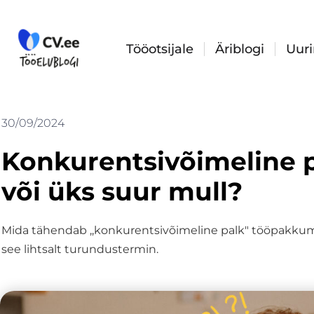
Skip
to
content
Tööotsijale
Äriblogi
Uur
30/09/2024
Konkurentsivõimeline pa
või üks suur mull?
Mida tähendab ,,konkurentsivõimeline palk" tööpakkumist
see lihtsalt turundustermin.