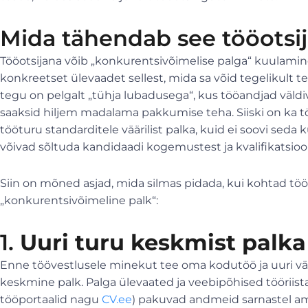
Mida tähendab see tööotsij
Tööotsijana võib „konkurentsivõimelise palga“ kuulamine 
konkreetset ülevaadet sellest, mida sa võid tegelikult t
tegu on pelgalt „tühja lubadusega“, kus tööandjad väld
saaksid hiljem madalama pakkumise teha. Siiski on ka t
tööturu standarditele väärilist palka, kuid ei soovi se
võivad sõltuda kandidaadi kogemustest ja kvalifikatsioon
Siin on mõned asjad, mida silmas pidada, kui kohtad tö
„konkurentsivõimeline palk“:
1.
Uuri turu keskmist palka
Enne töövestlusele minekut tee oma kodutöö ja uuri väl
keskmine palk. Palga ülevaated ja veebipõhised tööriista
tööportaalid nagu
CV.ee
) pakuvad andmeid sarnastel a