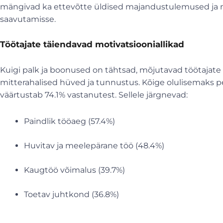
mängivad ka ettevõtte üldised majandustulemused ja
saavutamisse.
Töötajate täiendavad motivatsiooniallikad
Kuigi palk ja boonused on tähtsad, mõjutavad töötajate m
mitterahalised hüved ja tunnustus. Kõige olulisemaks p
väärtustab 74.1% vastanutest. Sellele järgnevad:
Paindlik tööaeg (57.4%)
Huvitav ja meelepärane töö (48.4%)
Kaugtöö võimalus (39.7%)
Toetav juhtkond (36.8%)