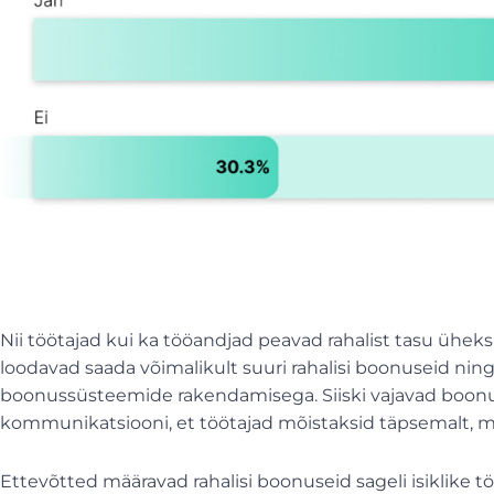
Nii töötajad kui ka tööandjad peavad rahalist tasu üheks
loodavad saada võimalikult suuri rahalisi boonuseid nin
boonussüsteemide rakendamisega. Siiski vajavad boo
kommunikatsiooni, et töötajad mõistaksid täpsemalt, m
Ettevõtted määravad rahalisi boonuseid sageli isiklike töö