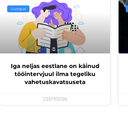
Uuringud
Iga neljas eestlane on käinud
tööintervjuul ilma tegeliku
vahetuskavatsuseta
23/07/2026