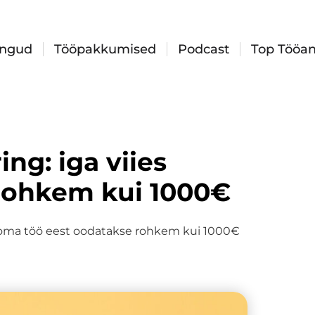
ingud
Tööpakkumised
Podcast
Top Tööan
ng: iga viies
 rohkem kui 1000€
– oma töö eest oodatakse rohkem kui 1000€