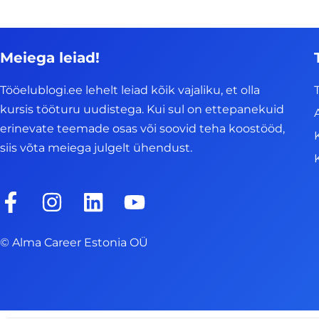
Meiega leiad!
Tööelublogi.ee lehelt leiad kõik vajaliku, et olla
kursis tööturu uudistega. Kui sul on ettepanekuid
erinevate teemade osas või soovid teha koostööd,
siis võta meiega julgelt ühendust.
F
I
L
Y
a
n
i
o
c
s
n
u
© Alma Career Estonia OÜ
e
t
k
t
b
a
e
u
o
g
d
b