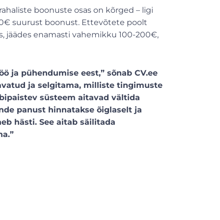
ahaliste boonuste osas on kõrged – ligi
00€ suurust boonust. Ettevõtete poolt
ks, jäädes enamasti vahemikku 100-200€,
töö ja pühendumise eest,” sõnab CV.ee
atud ja selgitama, milliste tingimuste
äbipaistev süsteem aitavad vältida
nde panust hinnatakse õiglaselt ja
eb hästi. See aitab säilitada
na.”