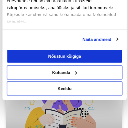
ettevõtetele nõusoleku kasutada küpsiseid
isikupärastamiseks, analüüsiks ja sihitud turunduseks.
Prev
Nex
Küpsiste kasutamist saad kohandada oma kohandatud
seadetes.
EELMINE
JÄRGMINE
Näita andmeid
Nõustun kõigiga
Loe lisaks
Kohanda
Keeldu
Uuringud