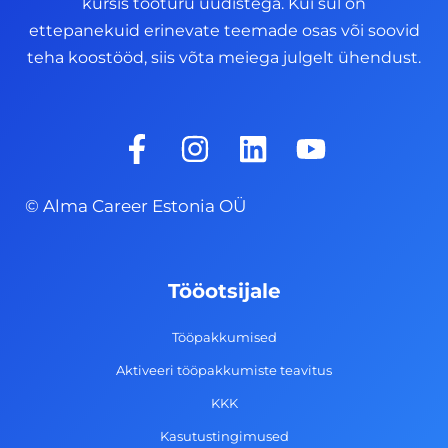
kursis tööturu uudistega. Kui sul on
ettepanekuid erinevate teemade osas või soovid
teha koostööd, siis võta meiega julgelt ühendust.
F
I
L
Y
a
n
i
o
c
s
n
u
© Alma Career Estonia OÜ
e
t
k
t
b
a
e
u
o
g
d
b
Tööotsijale
o
r
i
e
k
a
n
Tööpakkumised
-
m
Aktiveeri tööpakkumiste teavitus
f
KKK
Kasutustingimused