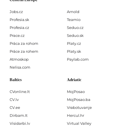
Central Europe
Jobs.cz
Arnold
Profesia.sk
Teamio
Profesia.cz
Seduo.cz
Prace.cz
Seduo.sk
Práca za rohom
Platy.cz
Práce za rohem
Platy.sk
Atmoskop
Paylab.com
Nelisa.com
Baltics
Adriatic
CVonline.lt
MojPosao
CV.lv
MojPosao.ba
CV.ee
Vrabotuvanje
Dirbam.It
Hercul.hr
Visidarbi.lv
Virtual Valley