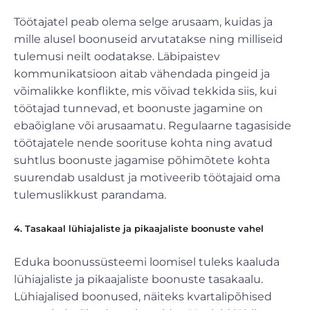
Töötajatel peab olema selge arusaam, kuidas ja
mille alusel boonuseid arvutatakse ning milliseid
tulemusi neilt oodatakse. Läbipaistev
kommunikatsioon aitab vähendada pingeid ja
võimalikke konflikte, mis võivad tekkida siis, kui
töötajad tunnevad, et boonuste jagamine on
ebaõiglane või arusaamatu. Regulaarne tagasiside
töötajatele nende soorituse kohta ning avatud
suhtlus boonuste jagamise põhimõtete kohta
suurendab usaldust ja motiveerib töötajaid oma
tulemuslikkust parandama.
4. Tasakaal lühiajaliste ja pikaajaliste boonuste vahel
Eduka boonussüsteemi loomisel tuleks kaaluda
lühiajaliste ja pikaajaliste boonuste tasakaalu.
Lühiajalised boonused, näiteks kvartalipõhised