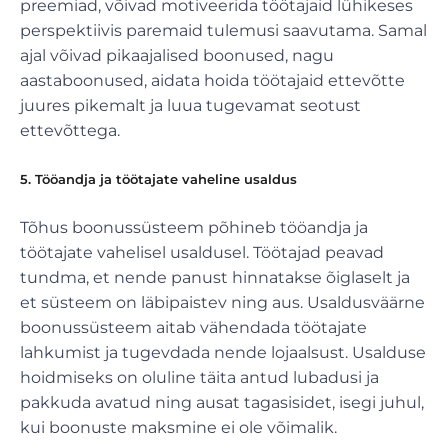
preemiad, võivad motiveerida töötajaid lühikeses
perspektiivis paremaid tulemusi saavutama. Samal
ajal võivad pikaajalised boonused, nagu
aastaboonused, aidata hoida töötajaid ettevõtte
juures pikemalt ja luua tugevamat seotust
ettevõttega.
5. Tööandja ja töötajate vaheline usaldus
Tõhus boonussüsteem põhineb tööandja ja
töötajate vahelisel usaldusel. Töötajad peavad
tundma, et nende panust hinnatakse õiglaselt ja
et süsteem on läbipaistev ning aus. Usaldusväärne
boonussüsteem aitab vähendada töötajate
lahkumist ja tugevdada nende lojaalsust. Usalduse
hoidmiseks on oluline täita antud lubadusi ja
pakkuda avatud ning ausat tagasisidet, isegi juhul,
kui boonuste maksmine ei ole võimalik.