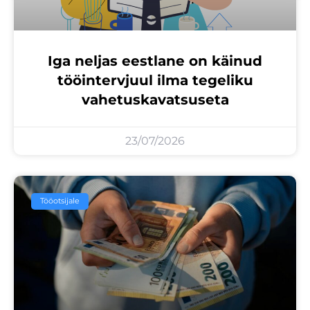
Iga neljas eestlane on käinud
tööintervjuul ilma tegeliku
vahetuskavatsuseta
23/07/2026
Tööotsijale