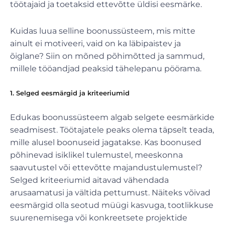
töötajaid ja toetaksid ettevõtte üldisi eesmärke.
Kuidas luua selline boonussüsteem, mis mitte
ainult ei motiveeri, vaid on ka läbipaistev ja
õiglane? Siin on mõned põhimõtted ja sammud,
millele tööandjad peaksid tähelepanu pöörama.
1. Selged eesmärgid ja kriteeriumid
Edukas boonussüsteem algab selgete eesmärkide
seadmisest. Töötajatele peaks olema täpselt teada,
mille alusel boonuseid jagatakse. Kas boonused
põhinevad isiklikel tulemustel, meeskonna
saavutustel või ettevõtte majandustulemustel?
Selged kriteeriumid aitavad vähendada
arusaamatusi ja vältida pettumust. Näiteks võivad
eesmärgid olla seotud müügi kasvuga, tootlikkuse
suurenemisega või konkreetsete projektide