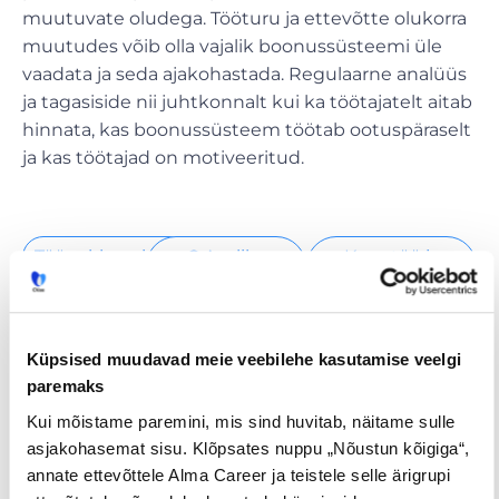
muutuvate oludega. Tööturu ja ettevõtte olukorra
muutudes võib olla vajalik boonussüsteemi üle
vaadata ja seda ajakohastada. Regulaarne analüüs
ja tagasiside nii juhtkonnalt kui ka töötajatelt aitab
hinnata, kas boonussüsteem töötab ootuspäraselt
ja kas töötajad on motiveeritud.
Tööpakkumised
€ Avaliku
Kaugtöö ja
palgaga töö
kodukontor
Palk alates
Lisateenimise
Töö
2500€
võimalus
noortele
Küpsised muudavad meie veebilehe kasutamise veelgi
paremaks
Kui mõistame paremini, mis sind huvitab, näitame sulle
Jaga postitust
asjakohasemat sisu. Klõpsates nuppu „Nõustun kõigiga“,
annate ettevõttele Alma Career ja teistele selle ärigrupi