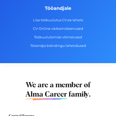
Tööandjale
Lisa töökuulutus CV.ee lehele
CV-Online värbamisteenused
Töökuulutamise võimalused
Tööandja brändingu lahendused
We are a member of
Alma Career
family.