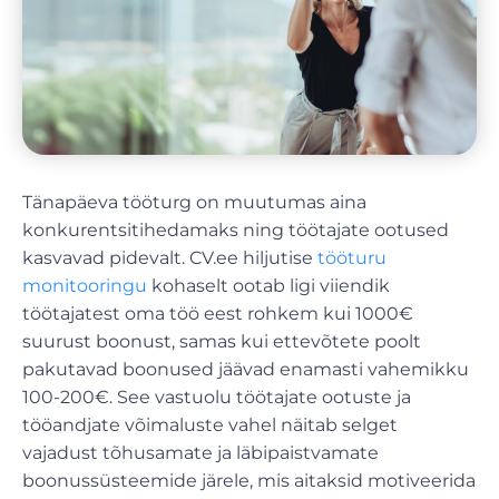
Tänapäeva tööturg on muutumas aina
konkurentsitihedamaks ning töötajate ootused
kasvavad pidevalt. CV.ee hiljutise
tööturu
monitooringu
kohaselt ootab ligi viiendik
töötajatest oma töö eest rohkem kui 1000€
suurust boonust, samas kui ettevõtete poolt
pakutavad boonused jäävad enamasti vahemikku
100-200€. See vastuolu töötajate ootuste ja
tööandjate võimaluste vahel näitab selget
vajadust tõhusamate ja läbipaistvamate
boonussüsteemide järele, mis aitaksid motiveerida