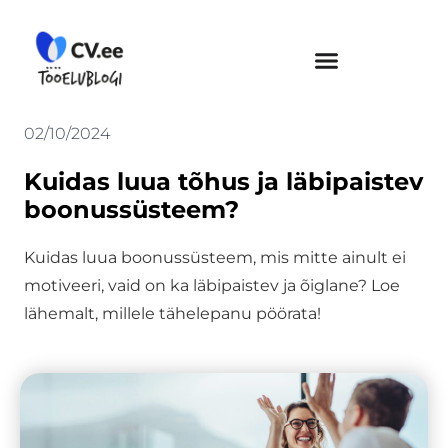
Skip
to
content
02/10/2024
Kuidas luua tõhus ja läbipaistev
boonussüsteem?
Kuidas luua boonussüsteem, mis mitte ainult ei
motiveeri, vaid on ka läbipaistev ja õiglane? Loe
lähemalt, millele tähelepanu pöörata!