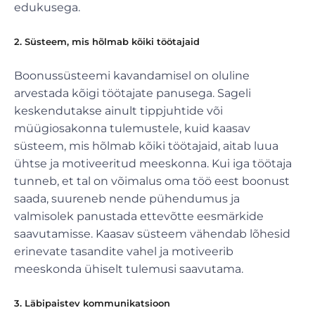
edukusega.
2. Süsteem, mis hõlmab kõiki töötajaid
Boonussüsteemi kavandamisel on oluline
arvestada kõigi töötajate panusega. Sageli
keskendutakse ainult tippjuhtide või
müügiosakonna tulemustele, kuid kaasav
süsteem, mis hõlmab kõiki töötajaid, aitab luua
ühtse ja motiveeritud meeskonna. Kui iga töötaja
tunneb, et tal on võimalus oma töö eest boonust
saada, suureneb nende pühendumus ja
valmisolek panustada ettevõtte eesmärkide
saavutamisse. Kaasav süsteem vähendab lõhesid
erinevate tasandite vahel ja motiveerib
meeskonda ühiselt tulemusi saavutama.
3. Läbipaistev kommunikatsioon