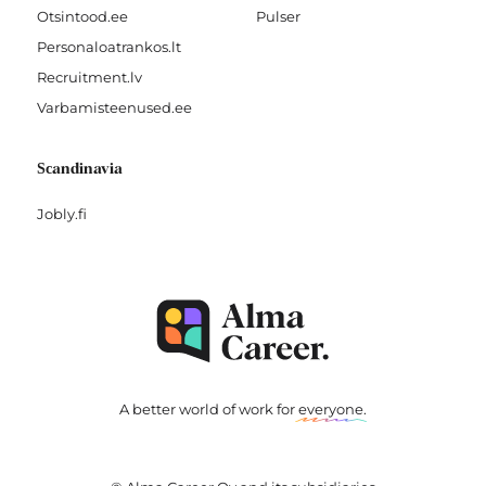
Otsintood.ee
Pulser
Personaloatrankos.lt
Recruitment.lv
Varbamisteenused.ee
Scandinavia
Jobly.fi
A better world of work for
everyone
.