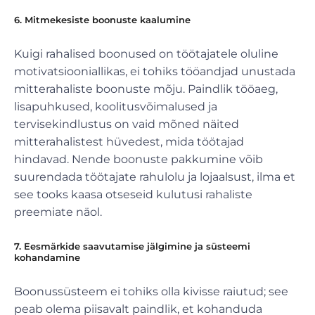
6. Mitmekesiste boonuste kaalumine
Kuigi rahalised boonused on töötajatele oluline
motivatsiooniallikas, ei tohiks tööandjad unustada
mitterahaliste boonuste mõju. Paindlik tööaeg,
lisapuhkused, koolitusvõimalused ja
tervisekindlustus on vaid mõned näited
mitterahalistest hüvedest, mida töötajad
hindavad. Nende boonuste pakkumine võib
suurendada töötajate rahulolu ja lojaalsust, ilma et
see tooks kaasa otseseid kulutusi rahaliste
preemiate näol.
7. Eesmärkide saavutamise jälgimine ja süsteemi
kohandamine
Boonussüsteem ei tohiks olla kivisse raiutud; see
peab olema piisavalt paindlik, et kohanduda