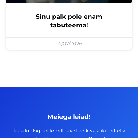
Sinu palk pole enam
tabuteema!
14/07/2026
Meiega leiad!
Tööelublogi.ee lehelt leiad kõik vajaliku, et olla