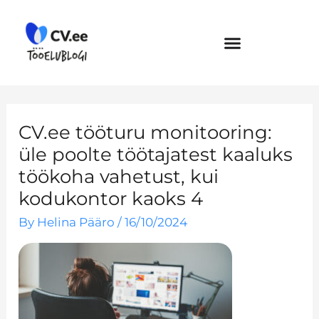
Skip
to
content
CV.ee tööturu monitooring:
üle poolte töötajatest kaaluks
töökoha vahetust, kui
kodukontor kaoks 4
By
Helina Pääro
/
16/10/2024