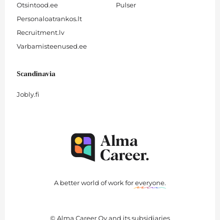
Otsintood.ee
Pulser
Personaloatrankos.lt
Recruitment.lv
Varbamisteenused.ee
Scandinavia
Jobly.fi
A better world of work for
everyone
.
© Alma Career Oy and its subsidiaries