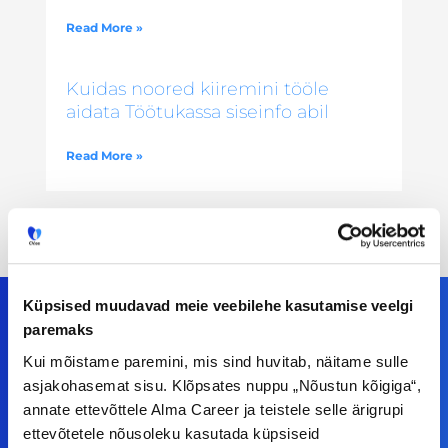
Read More »
Kuidas noored kiiremini tööle
aidata Töötukassa siseinfo abil
Read More »
Küpsised muudavad meie veebilehe kasutamise veelgi
paremaks
Kui mõistame paremini, mis sind huvitab, näitame sulle
Meiega leiad!
asjakohasemat sisu. Klõpsates nuppu „Nõustun kõigiga“,
annate ettevõttele Alma Career ja teistele selle ärigrupi
Tööelublogi.ee lehelt leiad kõik vajaliku, et olla
ettevõtetele nõusoleku kasutada küpsiseid
kursis tööturu uudistega. Kui sul on