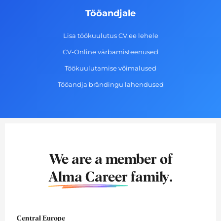
Tööandjale
Lisa töökuulutus CV.ee lehele
CV-Online värbamisteenused
Töökuulutamise võimalused
Tööandja brändingu lahendused
We are a member of
Alma Career
family.
Central Europe