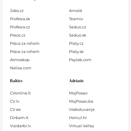
Jobs.cz
Arnold
Profesia.sk
Teamio
Profesia.cz
Seduo.cz
Prace.cz
Seduo.sk
Práca za rohom
Platy.cz
Práce za rohem
Platy.sk
Atmoskop
Paylab.com
Nelisa.com
Baltics
Adriatic
CVonline.lt
MojPosao
CV.lv
MojPosao.ba
CV.ee
Vrabotuvanje
Dirbam.It
Hercul.hr
Visidarbi.lv
Virtual Valley