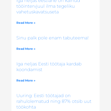
Iga neljas eestlane on käinud
tööintervjuul ilma tegeliku
vahetuskavatsuseta
Read More »
Sinu palk pole enam tabuteema!
Read More »
Iga neljas Eesti töötaja kardab
koondamist
Read More »
Uuring: Eesti töötajad on
rahulolematud ning 87% otsib uut
töökohta