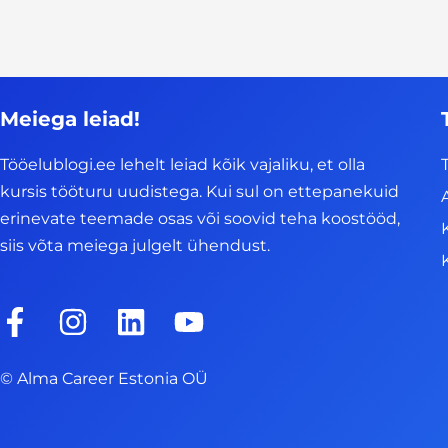
Meiega leiad!
Tööelublogi.ee lehelt leiad kõik vajaliku, et olla
kursis tööturu uudistega. Kui sul on ettepanekuid
erinevate teemade osas või soovid teha koostööd,
siis võta meiega julgelt ühendust.
F
I
L
Y
a
n
i
o
c
s
n
u
© Alma Career Estonia OÜ
e
t
k
t
b
a
e
u