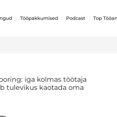
ingud
Tööpakkumised
Podcast
Top Tööan
oring: iga kolmas töötaja
ib tulevikus kaotada oma