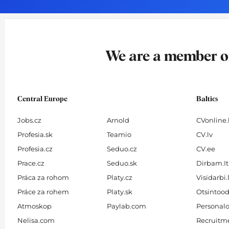
o
g
d
b
o
r
i
e
k
a
n
-
m
We are a member 
f
Central Europe
Baltics
Jobs.cz
Arnold
CVonline.
Profesia.sk
Teamio
CV.lv
Profesia.cz
Seduo.cz
CV.ee
Prace.cz
Seduo.sk
Dirbam.It
Práca za rohom
Platy.cz
Visidarbi.
Práce za rohem
Platy.sk
Otsintood
Atmoskop
Paylab.com
Personalo
Nelisa.com
Recruitme