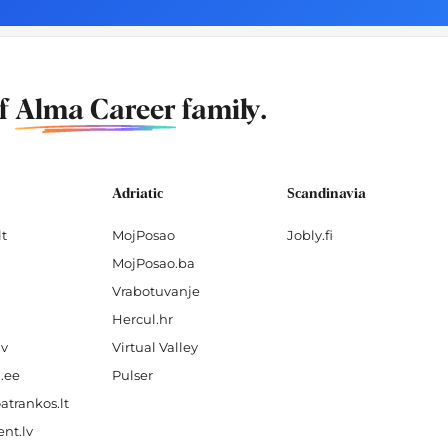
of
Alma Career
family.
Adriatic
Scandinavia
lt
MojPosao
Jobly.fi
MojPosao.ba
Vrabotuvanje
Hercul.hr
lv
Virtual Valley
.ee
Pulser
atrankos.lt
nt.lv