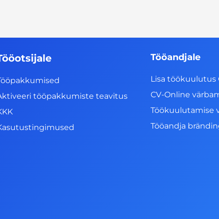
Tööandjale
Tööotsijale
Lisa töökuulutus 
Tööpakkumised
CV-Online värba
Aktiveeri tööpakkumiste teavitus
Töökuulutamise 
KKK
Tööandja brändi
Kasutustingimused