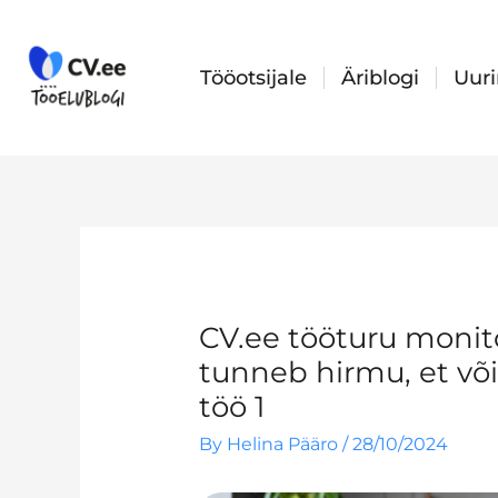
Skip
to
content
Tööotsijale
Äriblogi
Uur
CV.ee tööturu monito
tunneb hirmu, et võ
töö 1
By
Helina Pääro
/
28/10/2024