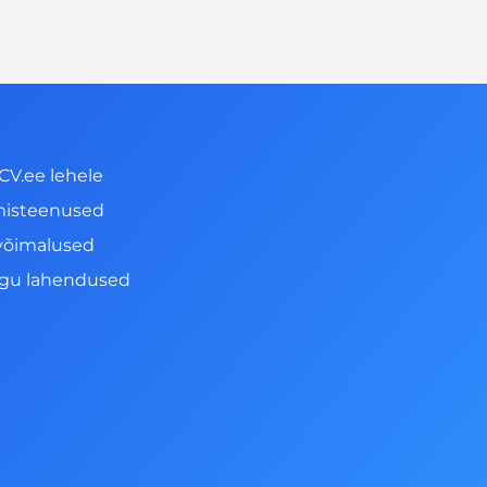
CV.ee lehele
misteenused
võimalused
ngu lahendused