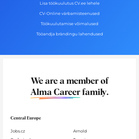
Lisa töökuulutus CV.ee lehele
CV-Online värbamisteenused
Töökuulutamise võimalused
Tööandja brändingu lahendused
We are a member of
Alma Career
family.
Central Europe
Jobs.cz
Arnold