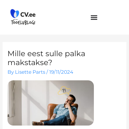
Skip
to
content
Mille eest sulle palka
makstakse?
By
Lisette Parts
/
19/11/2024