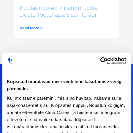
Kuidas noored kiiremini tööle
aidata Töötukassa siseinfo abil
Read More »
Küpsised muudavad meie veebilehe kasutamise veelgi
paremaks
Meiega leiad!
Kui mõistame paremini, mis sind huvitab, näitame sulle
asjakohasemat sisu. Klõpsates nuppu „Nõustun kõigiga“,
Tööelublogi.ee lehelt leiad kõik vajaliku, et olla
annate ettevõttele Alma Career ja teistele selle ärigrupi
kursis tööturu uudistega. Kui sul on
ettevõtetele nõusoleku kasutada küpsiseid
ettepanekuid erinevate teemade osas või soovid
isikupärastamiseks, analüüsiks ja sihitud turunduseks.
teha koostööd, siis võta meiega julgelt ühendust.