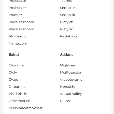
Profesia.sk
Teamio
Profesia.cz
Seduo.cz
Prace.cz
Seduo.sk
Práca za rohom
Platy.cz
Práce za rohem
Platy.sk
Atmoskop
Paylab.com
Nelisa.com
Baltics
Adriatic
CVonline.lt
MojPosao
CV.lv
MojPosao.ba
CV.ee
Vrabotuvanje
Dirbam.It
Hercul.hr
Visidarbi.lv
Virtual Valley
Otsintood.ee
Pulser
Personaloatrankos.lt