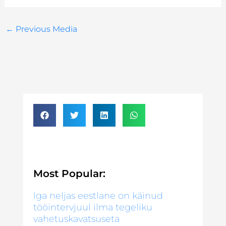
←
Previous Media
Most Popular:
Iga neljas eestlane on käinud
tööintervjuul ilma tegeliku
vahetuskavatsuseta