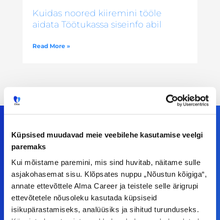
Kuidas noored kiiremini tööle
aidata Töötukassa siseinfo abil
Read More »
Küpsised muudavad meie veebilehe kasutamise veelgi
paremaks
Meiega leiad!
Kui mõistame paremini, mis sind huvitab, näitame sulle
asjakohasemat sisu. Klõpsates nuppu „Nõustun kõigiga“,
Tööelublogi.ee lehelt leiad kõik vajaliku, et olla
annate ettevõttele Alma Career ja teistele selle ärigrupi
kursis tööturu uudistega. Kui sul on
ettevõtetele nõusoleku kasutada küpsiseid
ettepanekuid erinevate teemade osas või soovid
isikupärastamiseks, analüüsiks ja sihitud turunduseks.
teha koostööd, siis võta meiega julgelt ühendust.