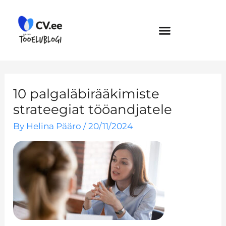
Skip
to
content
10 palgaläbirääkimiste
strateegiat tööandjatele
By
Helina Pääro
/
20/11/2024