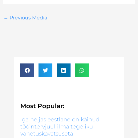
←
Previous Media
Most Popular:
Iga neljas eestlane on käinud
tööintervjuul ilma tegeliku
vahetuskavatsuseta