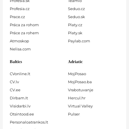
Profesia.sk
Teamio
Profesia.cz
Seduo.cz
Prace.cz
Seduo.sk
Práca za rohom
Platy.cz
Práce za rohem
Platy.sk
Atmoskop
Paylab.com
Nelisa.com
Baltics
Adriatic
CVonline.lt
MojPosao
CV.lv
MojPosao.ba
CV.ee
Vrabotuvanje
Dirbam.It
Hercul.hr
Visidarbi.lv
Virtual Valley
Otsintood.ee
Pulser
Personaloatrankos.lt