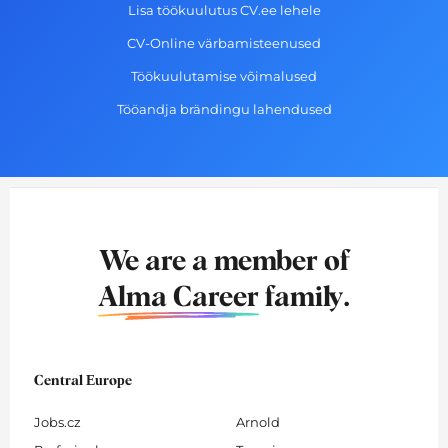
Lisa töökuulutus CV.ee lehele
CV-Online värbamisteenused
Töökuulutamise võimalused
Tööandja brändingu lahendused
We are a member of
Alma Career
family.
Central Europe
Jobs.cz
Arnold