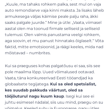
„Kuule, ma tahaks rohkem palka, sest mul on vaja
auto remondiarve vaja kinni maksta. Ja lisaks läheb
armukesega väljas käimise peale palju raha, äkki
saaks palgale juurde.“ Mine ja ütle: „Vaata, viimasel
aastal olen ma toonud firmale selliseid ja selliseid
tulemusi. Olen valmis panustama veelgi rohkem,
aga soovin, et mu panust hinnataks õiglaselt.“ Võta
faktid, mitte emotsioonid, ja räägi keeles, mida nad
mõistavad – numbrites.
Kui sa praeguses kohas palgatõusu ei saa, siis see
pole maailma lõpp. Uued võimalused ootavad.
Vaata, täna konkureerivad Eesti tööandjad ka
globaalsete tegijatega.
Kui sa oled spetsialist,
kes suudab pakkuda väärtust, oled sa
tööjõuturul nagu kuum kaup
. Isegi kui see ei
juhtu esimesel nädalal, siis usu mind, praegu on su
võimalus. Keeled suhu ja Euroopasse, nagu ütles