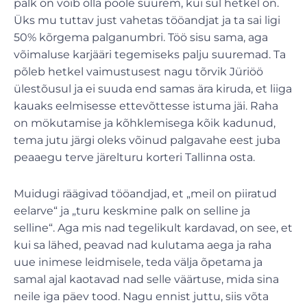
palk on võib olla poole suurem, kui sul hetkel on.
Üks mu tuttav just vahetas tööandjat ja ta sai ligi
50% kõrgema palganumbri. Töö sisu sama, aga
võimaluse karjääri tegemiseks palju suuremad. Ta
põleb hetkel vaimustusest nagu tõrvik Jüriöö
ülestõusul ja ei suuda end samas ära kiruda, et liiga
kauaks eelmisesse ettevõttesse istuma jäi. Raha
on mökutamise ja kõhklemisega kõik kadunud,
tema jutu järgi oleks võinud palgavahe eest juba
peaaegu terve järelturu korteri Tallinna osta.
Muidugi räägivad tööandjad, et „meil on piiratud
eelarve“ ja „turu keskmine palk on selline ja
selline“. Aga mis nad tegelikult kardavad, on see, et
kui sa lähed, peavad nad kulutama aega ja raha
uue inimese leidmisele, teda välja õpetama ja
samal ajal kaotavad nad selle väärtuse, mida sina
neile iga päev tood. Nagu ennist juttu, siis võta