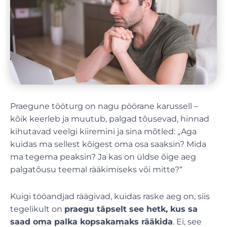
Praegune tööturg on nagu pöörane karussell –
kõik keerleb ja muutub, palgad tõusevad, hinnad
kihutavad veelgi kiiremini ja sina mõtled: „Aga
kuidas ma sellest kõigest oma osa saaksin? Mida
ma tegema peaksin? Ja kas on üldse õige aeg
palgatõusu teemal rääkimiseks või mitte?“
Kuigi tööandjad räägivad, kuidas raske aeg on, siis
tegelikult on
praegu täpselt see hetk, kus sa
saad oma palka kopsakamaks rääkida
. Ei, see