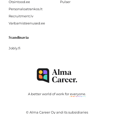
Otsintood.ee
Pulser
Personaloatrankos.lt
Recruitment.lv
Varbamisteenused.ee
Scandinavia
Jobly.fi
A better world of work for
everyone
.
© Alma Career Oy and its subsidiaries