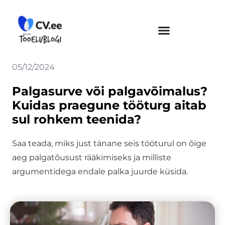
Skip
to
content
05/12/2024
Palgasurve või palgavõimalus?
Kuidas praegune tööturg aitab
sul rohkem teenida?
Saa teada, miks just tänane seis tööturul on õige
aeg palgatõusust rääkimiseks ja milliste
argumentidega endale palka juurde küsida.