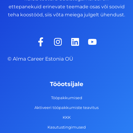
ettepanekuid erinevate teemade osas või soovid
teha koostööd, siis võta meiega julgelt ühendust.
F
I
L
Y
a
n
i
o
c
s
n
u
© Alma Career Estonia OÜ
e
t
k
t
b
a
e
u
o
g
d
b
Tööotsijale
o
r
i
e
k
a
n
Tööpakkumised
-
m
Aktiveeri tööpakkumiste teavitus
f
KKK
Kasutustingimused