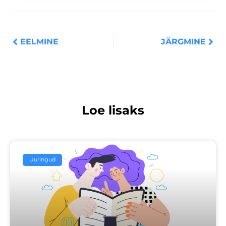
Prev
Nex
EELMINE
JÄRGMINE
Loe lisaks
Uuringud