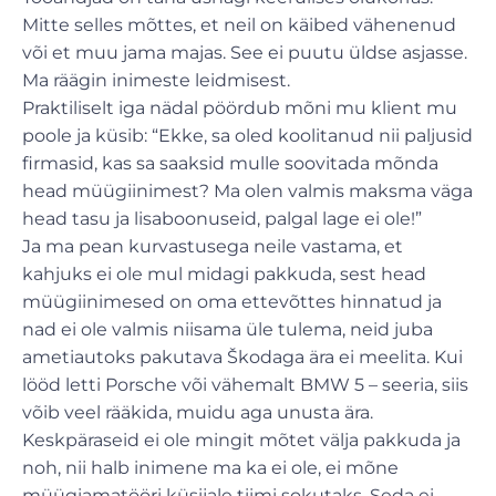
Mitte selles mõttes, et neil on käibed vähenenud
või et muu jama majas. See ei puutu üldse asjasse.
Ma räägin inimeste leidmisest.
Praktiliselt iga nädal pöördub mõni mu klient mu
poole ja küsib: “Ekke, sa oled koolitanud nii paljusid
firmasid, kas sa saaksid mulle soovitada mõnda
head müügiinimest? Ma olen valmis maksma väga
head tasu ja lisaboonuseid, palgal lage ei ole!”
Ja ma pean kurvastusega neile vastama, et
kahjuks ei ole mul midagi pakkuda, sest head
müügiinimesed on oma ettevõttes hinnatud ja
nad ei ole valmis niisama üle tulema, neid juba
ametiautoks pakutava Škodaga ära ei meelita. Kui
lööd letti Porsche või vähemalt BMW 5 – seeria, siis
võib veel rääkida, muidu aga unusta ära.
Keskpäraseid ei ole mingit mõtet välja pakkuda ja
noh, nii halb inimene ma ka ei ole, ei mõne
müügiamatööri küsijale tiimi sokutaks. Seda ei