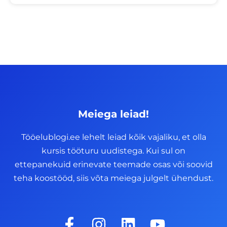
Meiega leiad!
Tööelublogi.ee lehelt leiad kõik vajaliku, et olla
kursis tööturu uudistega. Kui sul on
ettepanekuid erinevate teemade osas või soovid
teha koostööd, siis võta meiega julgelt ühendust.
F
I
L
Y