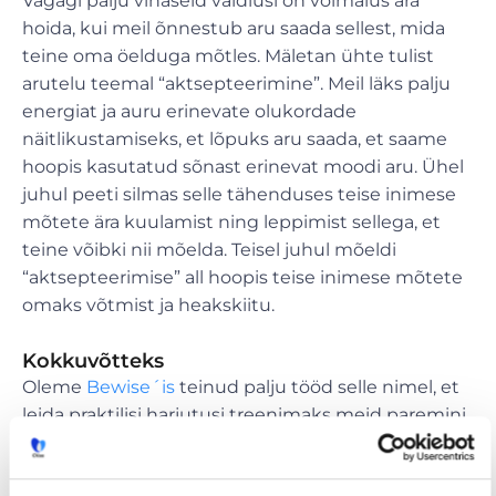
Vägagi palju vihaseid vaidlusi on võimalus ära
hoida, kui meil õnnestub aru saada sellest, mida
teine oma öelduga mõtles. Mäletan ühte tulist
arutelu teemal “aktsepteerimine”. Meil läks palju
energiat ja auru erinevate olukordade
näitlikustamiseks, et lõpuks aru saada, et saame
hoopis kasutatud sõnast erinevat moodi aru. Ühel
juhul peeti silmas selle tähenduses teise inimese
mõtete ära kuulamist ning leppimist sellega, et
teine võibki nii mõelda. Teisel juhul mõeldi
“aktsepteerimise” all hoopis teise inimese mõtete
omaks võtmist ja heakskiitu.
Kokkuvõtteks
Oleme
Bewise´is
teinud palju tööd selle nimel, et
leida praktilisi harjutusi treenimaks meid paremini
märkama iseend, et suuta teadlikumalt juhtida
erinevaid vestlussituatsioone. Hea teooria on ainult