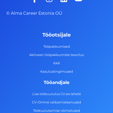
a
n
i
o
c
s
n
u
© Alma Career Estonia OÜ
e
t
k
t
b
a
e
u
o
g
d
b
Tööotsijale
o
r
i
e
k
a
n
Tööpakkumised
-
m
Aktiveeri tööpakkumiste teavitus
f
KKK
Kasutustingimused
Tööandjale
Lisa töökuulutus CV.ee lehele
CV-Online värbamisteenused
Töökuulutamise võimalused