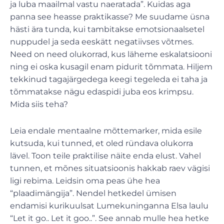
ja luba maailmal vastu naeratada”. Kuidas aga
panna see heasse praktikasse? Me suudame üsna
hästi ära tunda, kui tambitakse emotsionaalsetel
nuppudel ja seda eeskätt negatiivses võtmes.
Need on need olukorrad, kus läheme eskalatsiooni
ning ei oska kusagil enam pidurit tõmmata. Hiljem
tekkinud tagajärgedega keegi tegeleda ei taha ja
tõmmatakse nägu edaspidi juba eos krimpsu.
Mida siis teha?
Leia endale mentaalne mõttemarker, mida esile
kutsuda, kui tunned, et oled ründava olukorra
lävel. Toon teile praktilise näite enda elust. Vahel
tunnen, et mõnes situatsioonis hakkab raev vägisi
ligi rebima. Leidsin oma peas ühe hea
“plaadimängija”. Nendel hetkedel ümisen
endamisi kurikuulsat Lumekuninganna Elsa laulu
“Let it go.. Let it goo..”. See annab mulle hea hetke