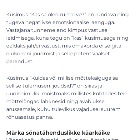
Küsimus “Kas sa oled rumal ve?” on ründava ning
tugeva negatiivse emotsionaalse laenguga.
Vastajana tunneme end kimpus vastuse
leidmisega, kuna tegu on “kas” küsimusega ning
eeldaks jah/ei vastust, mis omakorda ei selgita
olukorrani jõudmist ja selle potentsiaalset
parendust.
Küsimus “Kuidas või millise mõttekäiguga sa
sellise tulemuseni jõudsid?” on siiras ja
uudishimulik, mõistmaks millistes kohtades teie
mõttelõngad lahknesid ning avab ukse
arusaamale, kuhu tulevikus vajadusel suurem
rõhuasetus panna.
Märka sõnatähenduslikke käärkäike