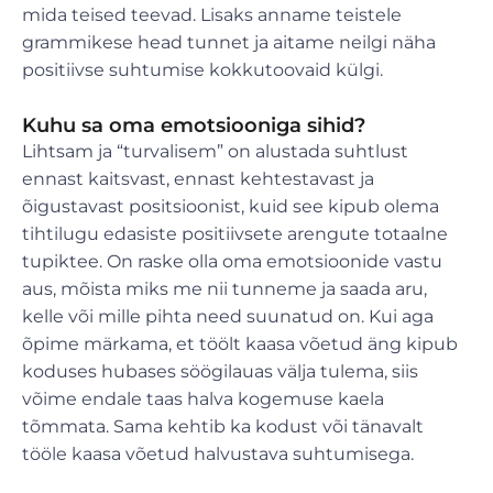
mida teised teevad. Lisaks anname teistele
grammikese head tunnet ja aitame neilgi näha
positiivse suhtumise kokkutoovaid külgi.
Kuhu sa oma emotsiooniga sihid?
Lihtsam ja “turvalisem” on alustada suhtlust
ennast kaitsvast, ennast kehtestavast ja
õigustavast positsioonist, kuid see kipub olema
tihtilugu edasiste positiivsete arengute totaalne
tupiktee. On raske olla oma emotsioonide vastu
aus, mõista miks me nii tunneme ja saada aru,
kelle või mille pihta need suunatud on. Kui aga
õpime märkama, et töölt kaasa võetud äng kipub
koduses hubases söögilauas välja tulema, siis
võime endale taas halva kogemuse kaela
tõmmata. Sama kehtib ka kodust või tänavalt
tööle kaasa võetud halvustava suhtumisega.