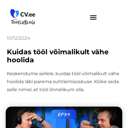
Skip
to
content
10/12/2024
Kuidas tööl võimalikult vähe
hoolida
Keskendume sellele, kuidas tööl võimalikult vähe
hoolida läbi parema suhtlemisoskuse. Kõike seda
selle nimel, et tööl õnnelikum olla.