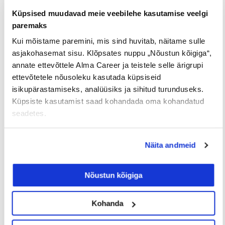
pool võitu ning suhtluspraktika paremaks
treenimine tööpõllul võib kaasa tuua raputusi.
Küpsised muudavad meie veebilehe kasutamise veelgi
paremaks
Seetõttu on alati meie esimene eesmärk
kollektiividega töötamisel tuua nad turvalises ja
Kui mõistame paremini, mis sind huvitab, näitame sulle
soojas keskkonnas omavahel pehmelt kokku, et
asjakohasemat sisu. Klõpsates nuppu „Nõustun kõigiga“,
seejärel saaksime koos läbi tehes kogeda tüüpilisi
annate ettevõttele Alma Career ja teistele selle ärigrupi
suhtlushetkede möödapanekuid ja edu
ettevõtetele nõusoleku kasutada küpsiseid
saavutamise nippe. Peame ikka ja jälle endale ja
isikupärastamiseks, analüüsiks ja sihitud turunduseks.
teistele tõdema, et oleme eeskätt inimesed ning
Küpsiste kasutamist saad kohandada oma kohandatud
seadetes.
seejärel rollid ühiskonnas.
Intelligentset, tulemusele orienteeritud ja sooja
Näita andmeid
suhtlusoskust meile kõigile soovides
Nõustun kõigiga
“Suhtlusoskused terveks eluks” – BeWise OÜ
Kohanda
Uuri lähemalt BeWise tegemiste kohta
https://www.bewise.ee/