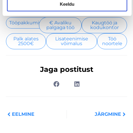
Keeldu
Tööpakkumised
€ Avaliku
Kaugtöö ja
palgaga töö
kodukontor
Palk alates
Lisateenimise
Töö
2500€
võimalus
noortele
Jaga postitust
Prev
Nex
EELMINE
JÄRGMINE