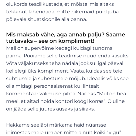
olukorda teadlikustada, et mõista, mis aitaks
tekkinut lahendada, mitte pikemaid puid juba
põlevale situatsioonile alla panna.
Mis maksab vähe, aga annab palju? Saame
tuttavaks – see on kompliment!
Meil on supervõime kedagi kuidagi tundma
panna. Pöörame selle teadmise nüüd enda kasuks.
Võta väljakutseks teha nädala jooksul igal päeval
kellelegi üks kompliment. Vaata, kuidas see teie
suhtlusele ja suhestusele mõjub. Ideaalis võiks see
olla midagi personaalsemat kui lihtsalt
kommentaar välimuse pihta. Näiteks “Mul on hea
meel, et aitad hoida kontori köögi korras”. Oluline
on jääda selle juures ausaks ja siiraks.
Hakkame seeläbi märkama häid nüansse
inimestes meie ümber, mitte ainult kõiki “vigu”