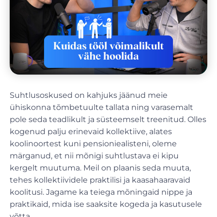
Suhtlusoskused on kahjuks jäänud meie
ühiskonna tõmbetuulte tallata ning varasemalt
pole seda teadlikult ja süsteemselt treenitud. Olles
kogenud palju erinevaid kollektiive, alates
koolinoortest kuni pensioniealisteni, oleme
märganud, et nii mõnigi suhtlustava ei kipu
kergelt muutuma. Meil on plaanis seda muuta,
tehes kollektiividele praktilisi ja kaasahaaravaid
koolitusi. Jagame ka teiega mõningaid nippe ja
praktikaid, mida ise saaksite kogeda ja kasutusele
võtta.