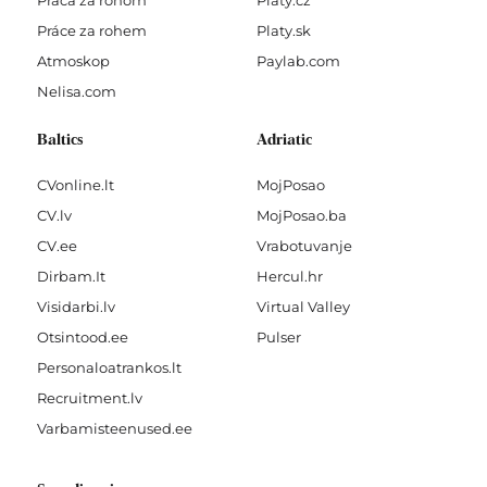
Práca za rohom
Platy.cz
Práce za rohem
Platy.sk
Atmoskop
Paylab.com
Nelisa.com
Baltics
Adriatic
CVonline.lt
MojPosao
CV.lv
MojPosao.ba
CV.ee
Vrabotuvanje
Dirbam.It
Hercul.hr
Visidarbi.lv
Virtual Valley
Otsintood.ee
Pulser
Personaloatrankos.lt
Recruitment.lv
Varbamisteenused.ee