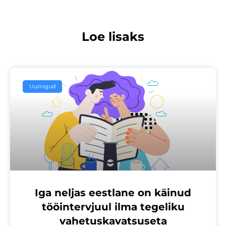
Loe lisaks
Uuringud
Iga neljas eestlane on käinud
tööintervjuul ilma tegeliku
vahetuskavatsuseta