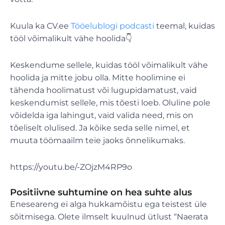
Kuula ka CV.ee
Tööelublogi podcasti
teemal, kuidas
tööl võimalikult vähe hoolida👇
Keskendume sellele, kuidas tööl võimalikult vähe
hoolida ja mitte jobu olla. Mitte hoolimine ei
tähenda hoolimatust või lugupidamatust, vaid
keskendumist sellele, mis tõesti loeb. Oluline pole
võidelda iga lahingut, vaid valida need, mis on
tõeliselt olulised. Ja kõike seda selle nimel, et
muuta töömaailm teie jaoks õnnelikumaks.
https://youtu.be/-ZOjzM4RP9o
Positiivne suhtumine on hea suhte alus
Eneseareng ei alga hukkamõistu ega teistest üle
sõitmisega. Olete ilmselt kuulnud ütlust “Naerata