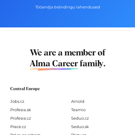
Tööandja brändingu lahendused
We are a member of
Alma Career
family.
Central Europe
Jobs.cz
Arnold
Profesia.sk
Teamio
Profesia.cz
Seduo.cz
Prace.cz
Seduo.sk