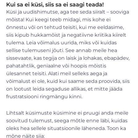
Kui sa ei küsi, siis sa ei saagi teada!
Küsi ja uudishimutse, aga tee seda siiralt – sooviga
mõista! Kui keegi teeb midagi, mis kohe ei
õnnestu või on tehtud teisiti, kui me eeldasime,
siis kipub hukkamõist ja negatiivne kriitika kiirelt
tulema. Leia võimalus uurida, miks või kuidas
sellise tulemuseni jõuti. See annab meile hea
sissevaate, kas tegija on laisk ja lohakas, ebapädev,
pahatahtlik, geniaalne või hoopis mõistis
ülesannet teisiti. Alati meil selleks aega ja
võimalust ei ole, kuid kui saame seda proovida, siis
on lootust leida segaduse allikas, et mitte jääda
frustratsiooni ringmängu kinni.
Lihtsalt küsimuste küsimine ei pruugi anda meile
soovitud tulemust, seega mõtle enne läbi, kuidas
oleks hea sellele situatsioonile läheneda. Toon ka
mõne näite siia: