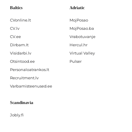
Baltics
Adriatic
CVonline.lt
MojPosao
CV.lv
MojPosao.ba
CV.ee
Vrabotuvanje
Dirbam.It
Hercul.hr
Visidarbi.lv
Virtual Valley
Otsintood.ee
Pulser
Personaloatrankos.lt
Recruitment.lv
Varbamisteenused.ee
Scandinavia
Jobly.fi