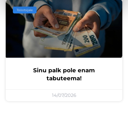
Tööotsijale
Sinu palk pole enam
tabuteema!
14/07/2026