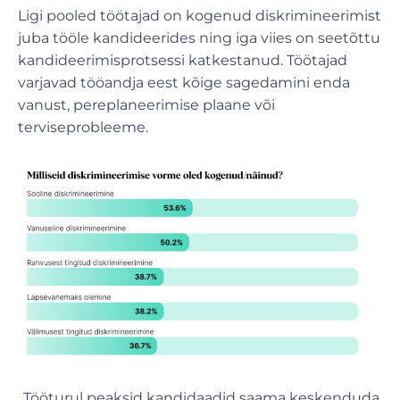
Ligi pooled töötajad on kogenud diskrimineerimist
juba tööle kandideerides ning iga viies on seetõttu
kandideerimisprotsessi katkestanud. Töötajad
varjavad tööandja eest kõige sagedamini enda
vanust, pereplaneerimise plaane või
terviseprobleeme.
„Tööturul peaksid kandidaadid saama keskenduda