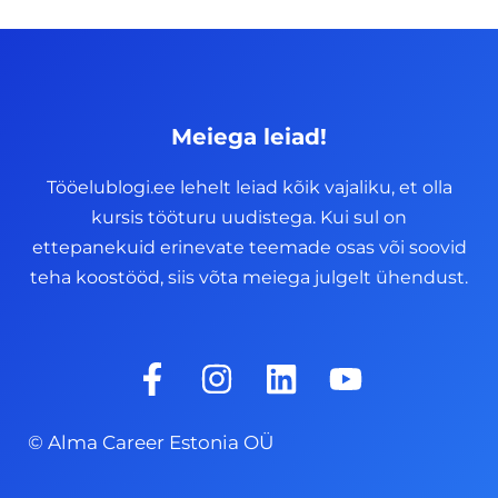
Meiega leiad!
Tööelublogi.ee lehelt leiad kõik vajaliku, et olla
kursis tööturu uudistega. Kui sul on
ettepanekuid erinevate teemade osas või soovid
teha koostööd, siis võta meiega julgelt ühendust.
F
I
L
Y
a
n
i
o
c
s
n
u
© Alma Career Estonia OÜ
e
t
k
t
b
a
e
u