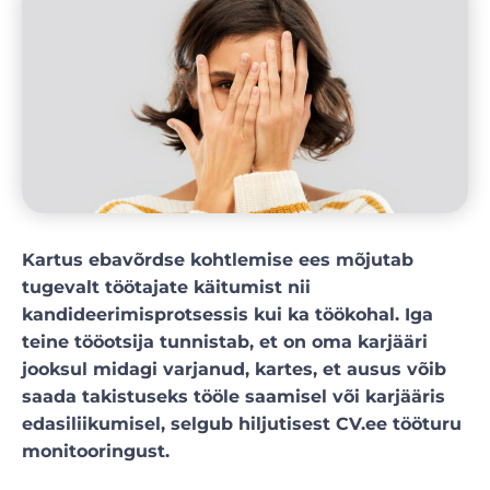
Kartus ebavõrdse kohtlemise ees mõjutab
tugevalt töötajate käitumist nii
kandideerimisprotsessis kui ka töökohal. Iga
teine tööotsija tunnistab, et on oma karjääri
jooksul midagi varjanud, kartes, et ausus võib
saada takistuseks tööle saamisel või karjääris
edasiliikumisel, selgub hiljutisest CV.ee tööturu
monitooringust.