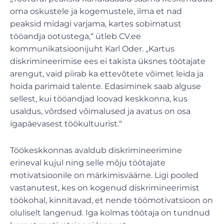
oma oskustele ja kogemustele, ilma et nad
peaksid midagi varjama, kartes sobimatust
tööandja ootustega,“ ütleb CV.ee
kommunikatsioonijuht Karl Oder. „Kartus
diskrimineerimise ees ei takista üksnes töötajate
arengut, vaid piirab ka ettevõtete võimet leida ja
hoida parimaid talente. Edasiminek saab alguse
sellest, kui tööandjad loovad keskkonna, kus
usaldus, võrdsed võimalused ja avatus on osa
igapäevasest töökultuurist.“
Töökeskkonnas avaldub diskrimineerimine
erineval kujul ning selle mõju töötajate
motivatsioonile on märkimisväärne. Ligi pooled
vastanutest, kes on kogenud diskrimineerimist
töökohal, kinnitavad, et nende töömotivatsioon on
oluliselt langenud. Iga kolmas töötaja on tundnud