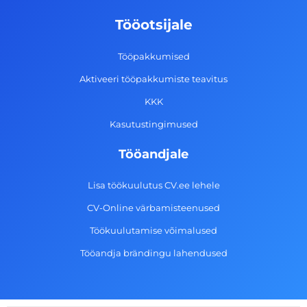
o
g
d
b
Tööotsijale
o
r
i
e
k
a
n
Tööpakkumised
-
m
Aktiveeri tööpakkumiste teavitus
f
KKK
Kasutustingimused
Tööandjale
Lisa töökuulutus CV.ee lehele
CV-Online värbamisteenused
Töökuulutamise võimalused
Tööandja brändingu lahendused