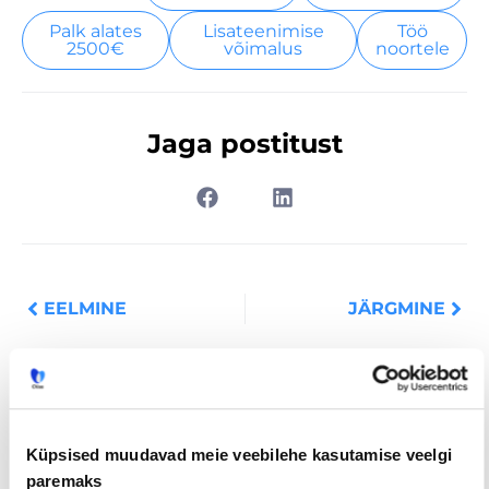
Palk alates
Lisateenimise
Töö
2500€
võimalus
noortele
Jaga postitust
Prev
Nex
EELMINE
JÄRGMINE
Loe lisaks
Küpsised muudavad meie veebilehe kasutamise veelgi
paremaks