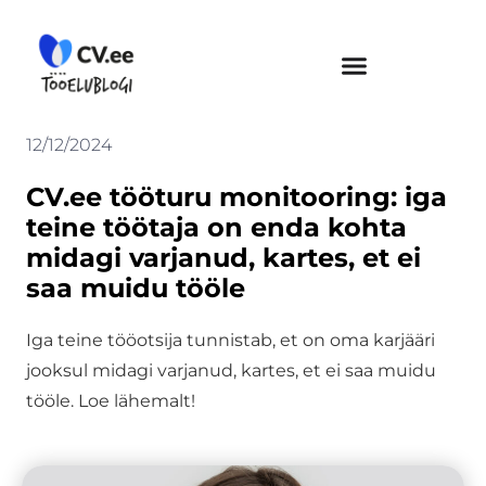
Skip
to
content
12/12/2024
CV.ee tööturu monitooring: iga
teine töötaja on enda kohta
midagi varjanud, kartes, et ei
saa muidu tööle
Iga teine tööotsija tunnistab, et on oma karjääri
jooksul midagi varjanud, kartes, et ei saa muidu
tööle. Loe lähemalt!