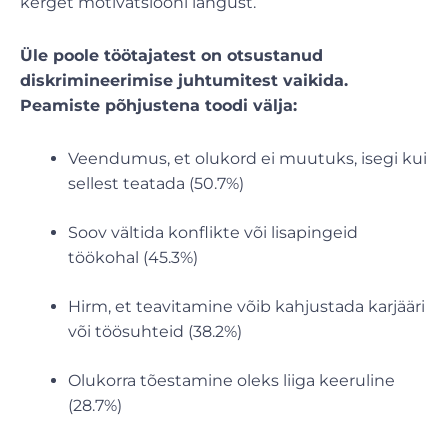
kerget motivatsiooni langust.
Üle poole töötajatest on otsustanud
diskrimineerimise juhtumitest vaikida.
Peamiste põhjustena toodi välja:
Veendumus, et olukord ei muutuks, isegi kui
sellest teatada (50.7%)
Soov vältida konflikte või lisapingeid
töökohal (45.3%)
Hirm, et teavitamine võib kahjustada karjääri
või töösuhteid (38.2%)
Olukorra tõestamine oleks liiga keeruline
(28.7%)