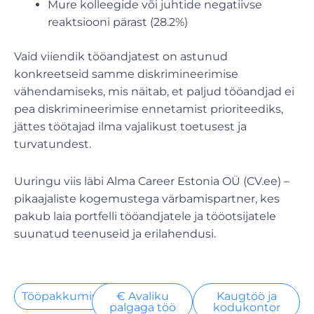
Mure kolleegide või juhtide negatiivse
reaktsiooni pärast (28.2%)
Vaid viiendik tööandjatest on astunud
konkreetseid samme diskrimineerimise
vähendamiseks, mis näitab, et paljud tööandjad ei
pea diskrimineerimise ennetamist prioriteediks,
jättes töötajad ilma vajalikust toetusest ja
turvatundest.
Uuringu viis läbi Alma Career Estonia OÜ (CV.ee) –
pikaajaliste kogemustega värbamispartner, kes
pakub laia portfelli tööandjatele ja tööotsijatele
suunatud teenuseid ja erilahendusi.
Tööpakkumised
€ Avaliku
Kaugtöö ja
palgaga töö
kodukontor