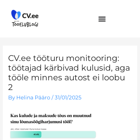
Skip
to
content
CV.ee tööturu monitooring:
töötajad kärbivad kulusid, aga
tööle minnes autost ei loobu
2
By
Helina Pääro
/
31/01/2025