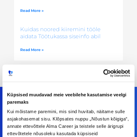
Read More »
Kuidas noored kiiremini tööle
aidata Töötukassa siseinfo abil
Read More »
Küpsised muudavad meie veebilehe kasutamise veelgi
paremaks
Kui mõistame paremini, mis sind huvitab, näitame sulle
Meiega leiad!
asjakohasemat sisu. Klõpsates nuppu „Nõustun kõigiga“,
annate ettevõttele Alma Career ja teistele selle ärigrupi
Tööelublogi.ee lehelt leiad kõik vajaliku, et olla
ettevõtetele nõusoleku kasutada küpsiseid