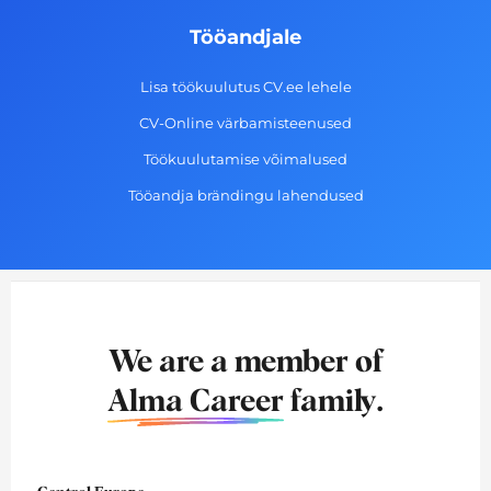
Tööandjale
Lisa töökuulutus CV.ee lehele
CV-Online värbamisteenused
Töökuulutamise võimalused
Tööandja brändingu lahendused
We are a member of
Alma Career
family.