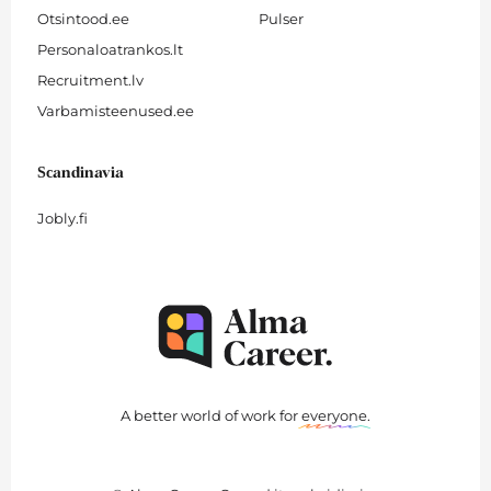
Otsintood.ee
Pulser
Personaloatrankos.lt
Recruitment.lv
Varbamisteenused.ee
Scandinavia
Jobly.fi
A better world of work for
everyone
.