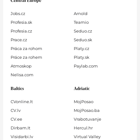
Central Europe
Jobs.cz
Arnold
Profesia.sk
Teamio
Profesia.cz
Seduo.cz
Prace.cz
Seduo.sk
Práca za rohom
Platy.cz
Práce za rohem
Platy.sk
Atmoskop
Paylab.com
Nelisa.com
Baltics
Adriatic
CVonline.lt
MojPosao
CV.lv
MojPosao.ba
CV.ee
Vrabotuvanje
Dirbam.It
Hercul.hr
Visidarbi.lv
Virtual Valley