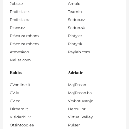
Jobs.cz
Arnold
Profesia.sk
Teamio
Profesia.cz
Seduo.cz
Prace.cz
Seduo.sk
Práca za rohom
Platy.cz
Práce za rohem
Platy.sk
Atmoskop
Paylab.com
Nelisa.com
Baltics
Adriatic
CVonline.lt
MojPosao
CV.lv
MojPosao.ba
CV.ee
Vrabotuvanje
Dirbam.It
Hercul.hr
Visidarbi.lv
Virtual Valley
Otsintood.ee
Pulser