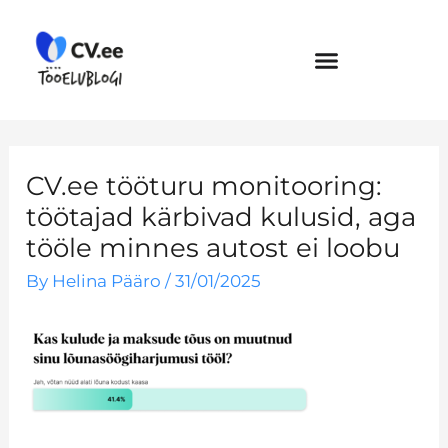
Skip
to
content
CV.ee tööturu monitooring:
töötajad kärbivad kulusid, aga
tööle minnes autost ei loobu
By
Helina Pääro
/
31/01/2025