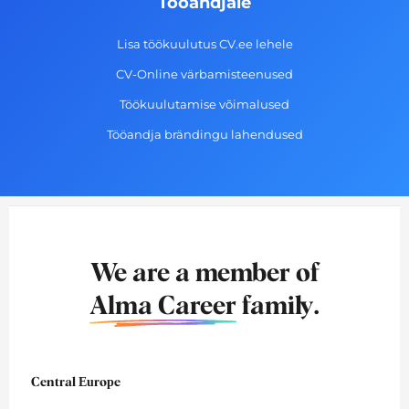
Tööandjale
Lisa töökuulutus CV.ee lehele
CV-Online värbamisteenused
Töökuulutamise võimalused
Tööandja brändingu lahendused
We are a member of
Alma Career
family.
Central Europe