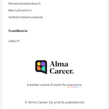
Personaloatrankos.lt
Recruitment.lv
Varbamisteenused.ee
Scandinavia
Jobly.fi
A better world of work for
everyone
.
© Alma Career Oy and its subsidiaries