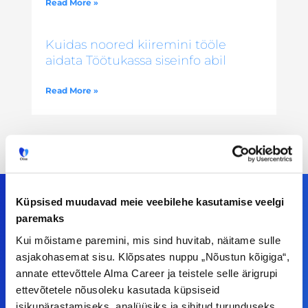
Read More »
Kuidas noored kiiremini tööle
aidata Töötukassa siseinfo abil
Read More »
Küpsised muudavad meie veebilehe kasutamise veelgi
paremaks
Meiega leiad!
Kui mõistame paremini, mis sind huvitab, näitame sulle
asjakohasemat sisu. Klõpsates nuppu „Nõustun kõigiga“,
Tööelublogi.ee lehelt leiad kõik vajaliku, et olla
annate ettevõttele Alma Career ja teistele selle ärigrupi
kursis tööturu uudistega. Kui sul on
ettevõtetele nõusoleku kasutada küpsiseid
isikupärastamiseks, analüüsiks ja sihitud turunduseks.