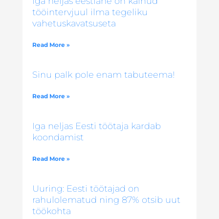
Iga neljas eestlane on käinud
tööintervjuul ilma tegeliku
vahetuskavatsuseta
Read More »
Sinu palk pole enam tabuteema!
Read More »
Iga neljas Eesti töötaja kardab
koondamist
Read More »
Uuring: Eesti töötajad on
rahulolematud ning 87% otsib uut
töökohta