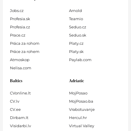
Jobs.cz
Arnold
Profesia.sk
Teamio
Profesia.cz
Seduo.cz
Prace.cz
Seduo.sk
Práca za rohom
Platy.cz
Práce za rohem
Platy.sk
Atmoskop
Paylab.com
Nelisa.com
Baltics
Adriatic
CVonline.lt
MojPosao
CV.lv
MojPosao.ba
CV.ee
Vrabotuvanje
Dirbam.It
Hercul.hr
Visidarbi.lv
Virtual Valley