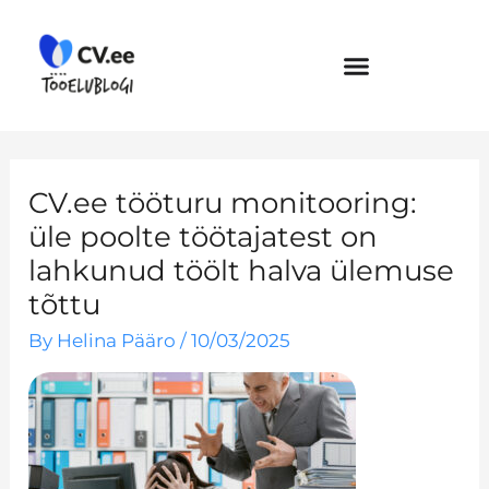
Skip
to
content
CV.ee tööturu monitooring:
üle poolte töötajatest on
lahkunud töölt halva ülemuse
tõttu
By
Helina Pääro
/
10/03/2025