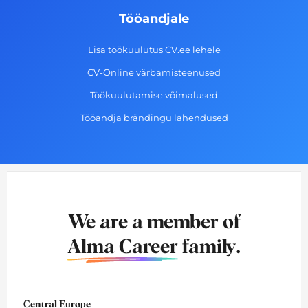
Tööandjale
Lisa töökuulutus CV.ee lehele
CV-Online värbamisteenused
Töökuulutamise võimalused
Tööandja brändingu lahendused
We are a member of
Alma Career
family.
Central Europe