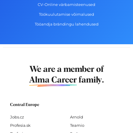
CV-Online värbamisteenused
Töökuulutamise võimalused
Tööandja brändingu lahendused
We are a member of
Alma Career
family.
Central Europe
Jobs.cz
Arnold
Profesia.sk
Teamio