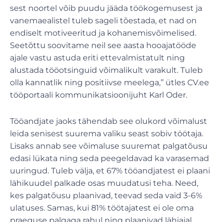
sest noortel võib puudu jääda töökogemusest ja
vanemaealistel tuleb sageli tõestada, et nad on
endiselt motiveeritud ja kohanemisvõimelised.
Seetõttu soovitame neil see aasta hooajatööde
ajale vastu astuda eriti ettevalmistatult ning
alustada tööotsinguid võimalikult varakult. Tuleb
olla kannatlik ning positiivse meelega,’’ ütles CV.ee
tööportaali kommunikatsioonijuht Karl Oder.
Tööandjate jaoks tähendab see olukord võimalust
leida senisest suurema valiku seast sobiv töötaja.
Lisaks annab see võimaluse suuremat palgatõusu
edasi lükata ning seda peegeldavad ka varasemad
uuringud. Tuleb välja, et 67% tööandjatest ei plaani
lähikuudel palkade osas muudatusi teha. Need,
kes palgatõusu plaanivad, teevad seda vaid 3-6%
ulatuses. Samas, kui 81% töötajatest ei ole oma
praeguse palgaga rahul ning plaanivad lähiajal