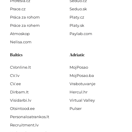
Profesia.cz
Seduo.cz
Prace.cz
Seduo.sk
Práca za rohom
Platy.cz
Práce za rohem
Platy.sk
Atmoskop
Paylab.com
Nelisa.com
Baltics
Adriatic
CVonline.lt
MojPosao
CV.lv
MojPosao.ba
CV.ee
Vrabotuvanje
Dirbam.It
Hercul.hr
Visidarbi.lv
Virtual Valley
Otsintood.ee
Pulser
Personaloatrankos.lt
Recruitment.lv