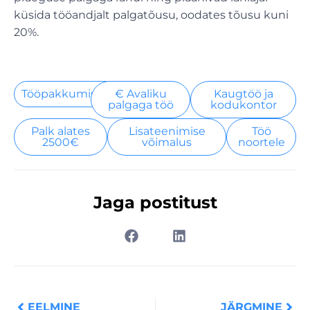
küsida tööandjalt palgatõusu, oodates tõusu kuni
20%.
Tööpakkumised
€ Avaliku
Kaugtöö ja
palgaga töö
kodukontor
Palk alates
Lisateenimise
Töö
2500€
võimalus
noortele
Jaga postitust
Prev
Nex
EELMINE
JÄRGMINE