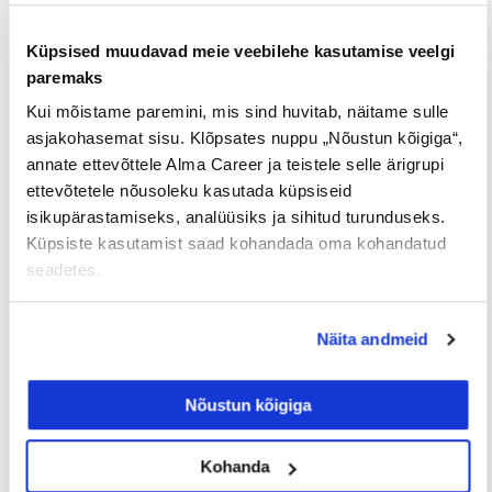
tööintervjuul ilma tegeliku
vahetuskavatsuseta
Küpsised muudavad meie veebilehe kasutamise veelgi
paremaks
Kui mõistame paremini, mis sind huvitab, näitame sulle
23/07/2026
asjakohasemat sisu. Klõpsates nuppu „Nõustun kõigiga“,
annate ettevõttele Alma Career ja teistele selle ärigrupi
ettevõtetele nõusoleku kasutada küpsiseid
Tööotsijale
isikupärastamiseks, analüüsiks ja sihitud turunduseks.
Küpsiste kasutamist saad kohandada oma kohandatud
seadetes.
Näita andmeid
Nõustun kõigiga
Sinu palk pole enam
Kohanda
tabuteema!