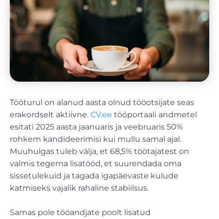
Tööturul on alanud aasta olnud tööotsijate seas
erakordselt aktiivne.
CV.ee
tööportaali andmetel
esitati 2025 aasta jaanuaris ja veebruaris 50%
rohkem kandideerimisi kui mullu samal ajal.
Muuhulgas tuleb välja, et 68,5% töötajatest on
valmis tegema lisatööd, et suurendada oma
sissetulekuid ja tagada igapäevaste kulude
katmiseks vajalik rahaline stabiilsus.
Samas pole tööandjate poolt lisatud