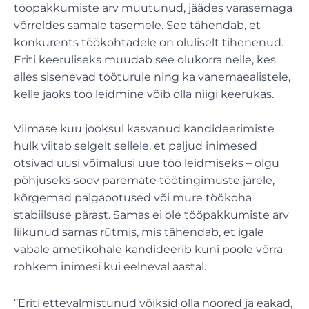
tööpakkumiste arv muutunud, jäädes varasemaga
võrreldes samale tasemele. See tähendab, et
konkurents töökohtadele on oluliselt tihenenud.
Eriti keeruliseks muudab see olukorra neile, kes
alles sisenevad tööturule ning ka vanemaealistele,
kelle jaoks töö leidmine võib olla niigi keerukas.
Viimase kuu jooksul kasvanud kandideerimiste
hulk viitab selgelt sellele, et paljud inimesed
otsivad uusi võimalusi uue töö leidmiseks – olgu
põhjuseks soov paremate töötingimuste järele,
kõrgemad palgaootused või mure töökoha
stabiilsuse pärast. Samas ei ole tööpakkumiste arv
liikunud samas rütmis, mis tähendab, et igale
vabale ametikohale kandideerib kuni poole võrra
rohkem inimesi kui eelneval aastal.
‘’Eriti ettevalmistunud võiksid olla noored ja eakad,