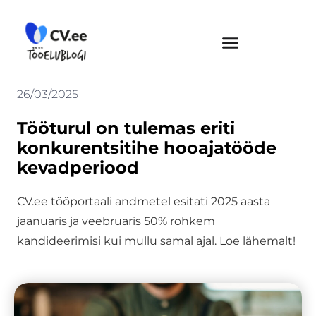
Skip
to
content
26/03/2025
Tööturul on tulemas eriti
konkurentsitihe hooajatööde
kevadperiood
CV.ee tööportaali andmetel esitati 2025 aasta
jaanuaris ja veebruaris 50% rohkem
kandideerimisi kui mullu samal ajal. Loe lähemalt!