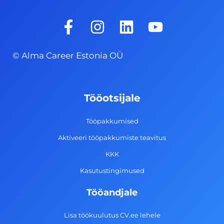
F
I
L
Y
a
n
i
o
c
s
n
u
© Alma Career Estonia OÜ
e
t
k
t
b
a
e
u
o
g
d
b
Tööotsijale
o
r
i
e
k
a
n
Tööpakkumised
-
m
Aktiveeri tööpakkumiste teavitus
f
KKK
Kasutustingimused
Tööandjale
Lisa töökuulutus CV.ee lehele