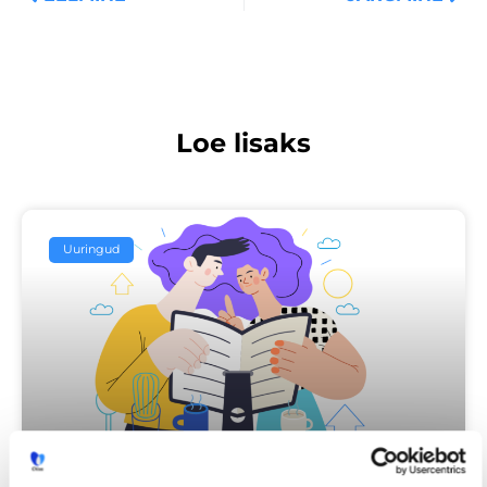
Loe lisaks
Uuringud
Iga neljas eestlane on käinud