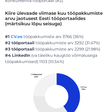
konkureeriva tööportaali (#2).
Kiire ülevaade viimase kuu tööpakkumiste
arvu jaotusest Eesti tööportaalides
(märtsikuu lõpu seisuga)
#1
CV.ee
tööpakkumiste arv 3766 (36%)
#2 tööportaali
tööpakkumiste arv 3292 (31.47%)
#3 tööportaali
tööpakkumiste arv 2299 (21.98%)
#4 LinkedIn
(va täieliku kaugtöö võimalusega
tööpakkumised) 1103 (10.54%)