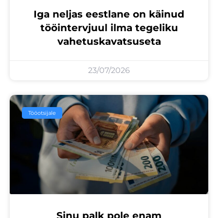
Iga neljas eestlane on käinud
tööintervjuul ilma tegeliku
vahetuskavatsuseta
23/07/2026
Tööotsijale
Sinu palk pole enam