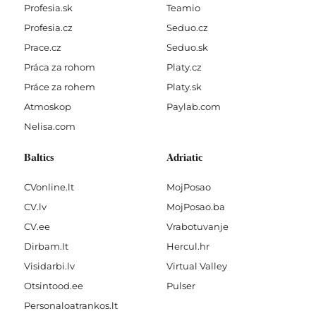
Profesia.sk
Teamio
Profesia.cz
Seduo.cz
Prace.cz
Seduo.sk
Práca za rohom
Platy.cz
Práce za rohem
Platy.sk
Atmoskop
Paylab.com
Nelisa.com
Baltics
Adriatic
CVonline.lt
MojPosao
CV.lv
MojPosao.ba
CV.ee
Vrabotuvanje
Dirbam.It
Hercul.hr
Visidarbi.lv
Virtual Valley
Otsintood.ee
Pulser
Personaloatrankos.lt