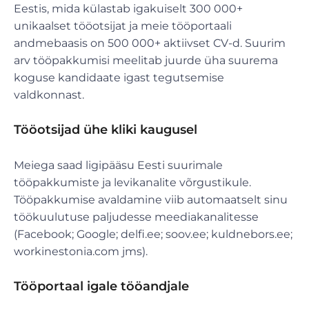
Eestis, mida külastab igakuiselt 300 000+
unikaalset tööotsijat ja meie tööportaali
andmebaasis on 500 000+ aktiivset CV-d. Suurim
arv tööpakkumisi meelitab juurde üha suurema
koguse kandidaate igast tegutsemise
valdkonnast.
Tööotsijad ühe kliki kaugusel
Meiega saad ligipääsu Eesti suurimale
tööpakkumiste ja levikanalite võrgustikule.
Tööpakkumise avaldamine viib automaatselt sinu
töökuulutuse paljudesse meediakanalitesse
(Facebook; Google; delfi.ee; soov.ee; kuldnebors.ee;
workinestonia.com jms).
Tööportaal igale tööandjale