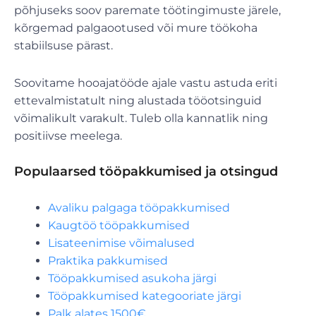
põhjuseks soov paremate töötingimuste järele,
kõrgemad palgaootused või mure töökoha
stabiilsuse pärast.
Soovitame hooajatööde ajale vastu astuda eriti
ettevalmistatult ning alustada tööotsinguid
võimalikult varakult. Tuleb olla kannatlik ning
positiivse meelega.
Populaarsed tööpakkumised ja otsingud
Avaliku palgaga tööpakkumised
Kaugtöö tööpakkumised
Lisateenimise võimalused
Praktika pakkumised
Tööpakkumised asukoha järgi
Tööpakkumised kategooriate järgi
Palk alates 1500€