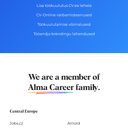
Lisa töökuulutus CV.ee lehele
CV-Online värbamisteenused
Töökuulutamise võimalused
Tööandja brändingu lahendused
We are a member of
Alma Career
family.
Central Europe
Jobs.cz
Arnold