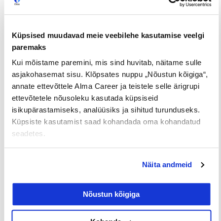
Küpsised muudavad meie veebilehe kasutamise veelgi
paremaks
Kui mõistame paremini, mis sind huvitab, näitame sulle
asjakohasemat sisu. Klõpsates nuppu „Nõustun kõigiga“,
Tööpakkumised
€ Avaliku
Kaugtöö ja
annate ettevõttele Alma Career ja teistele selle ärigrupi
palgaga töö
kodukontor
ettevõtetele nõusoleku kasutada küpsiseid
isikupärastamiseks, analüüsiks ja sihitud turunduseks.
Palk alates
Lisateenimise
Töö
2500€
võimalus
noortele
Küpsiste kasutamist saad kohandada oma kohandatud
seadetes.
Jaga postitust
Näita andmeid
Nõustun kõigiga
Prev
Nex