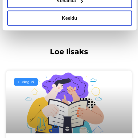
Kohanda
EELMINE
JÄRGMINE
Keeldu
Loe lisaks
Uuringud