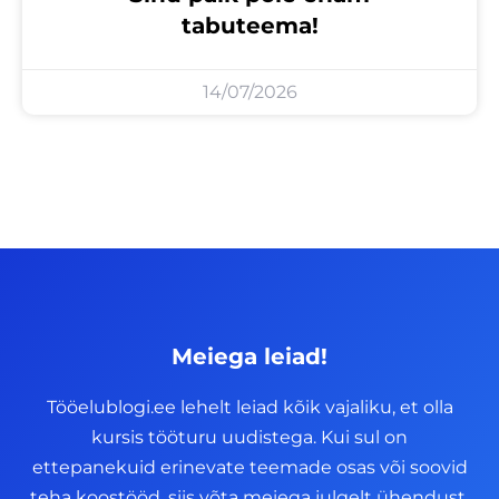
tabuteema!
14/07/2026
Meiega leiad!
Tööelublogi.ee lehelt leiad kõik vajaliku, et olla
kursis tööturu uudistega. Kui sul on
ettepanekuid erinevate teemade osas või soovid
teha koostööd, siis võta meiega julgelt ühendust.