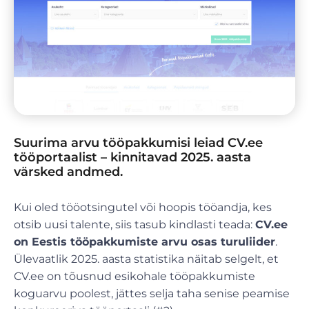
Suurima arvu tööpakkumisi leiad CV.ee
tööportaalist – kinnitavad 2025. aasta
värsked andmed.
Kui oled tööotsingutel või hoopis tööandja, kes
otsib uusi talente, siis tasub kindlasti teada:
CV.ee
on Eestis tööpakkumiste arvu osas turuliider
.
Ülevaatlik 2025. aasta statistika näitab selgelt, et
CV.ee on tõusnud esikohale tööpakkumiste
koguarvu poolest, jättes selja taha senise peamise