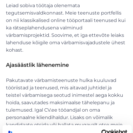
Leiad sobiva töötaja olenemata
tegutsemisvaldkonnast. Meie teenuste portfellis
on nii klassikalised online tööportaali teenused kui
ka rätseplahendusena valminud
värbamisprojektid. Soovime, et iga ettevõte leiaks
lahenduse kõigile oma värbamisvajadustele ühest
kohast.
Ajasäästlik lähenemine
Pakutavate värbamisteenuste hulka kuuluvad
tööriistad ja teenused, mis aitavad juhtidel ja
teistel värbamisega seotud inimestel aega kokku
hoida, saavutades maksimaalse tähelepanu ja
tulemused. Igal CV.ee tööandjal on oma
personaalne kliendihaldur. Lisaks on võimalik
kandidaate otsida või hallata mugavalt otse meie
süsteemis.