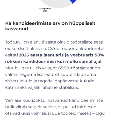
Ka kandideerimiste arv on hüppeliselt
kasvanud
Tööturul on alanud aasta olnud tööotsijate seas
erakordselt aktiivne. CV.ee tööportaali andmetel
esitati
2025 aasta jaanuaris ja veebruaris 50%
rohkem kandideerimisi kui mullu samal ajal
.
Muuhulgas tuleb välja, et 68,5% töötajatest on
valmis tegema lisatööd, et suurendada oma
sissetulekuid ja tagada igapäevaste kulude
katmiseks vajalik rahaline stabiilsus.
Viimase kuu jooksul kasvanud kandideerimiste
hulk viitab selgelt sellele, et paljud inimesed
otsivad uusi võimalusi uue töö leidmiseks – olgu