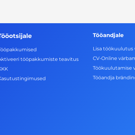
Tööandjale
Tööotsijale
Lisa töökuulutus 
Tööpakkumised
CV-Online värba
Aktiveeri tööpakkumiste teavitus
Töökuulutamise 
KKK
Tööandja brändi
Kasutustingimused