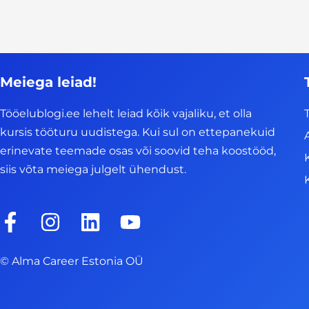
Meiega leiad!
Tööelublogi.ee lehelt leiad kõik vajaliku, et olla
kursis tööturu uudistega. Kui sul on ettepanekuid
erinevate teemade osas või soovid teha koostööd,
siis võta meiega julgelt ühendust.
F
I
L
Y
a
n
i
o
c
s
n
u
© Alma Career Estonia OÜ
e
t
k
t
b
a
e
u