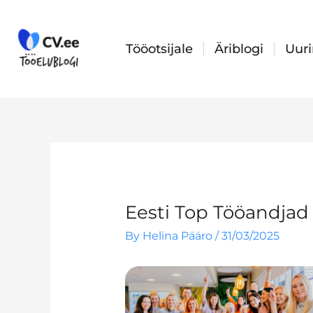
Skip
to
content
Tööotsijale
Äriblogi
Uur
Eesti Top Tööandjad
By
Helina Pääro
/
31/03/2025