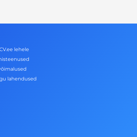
CV.ee lehele
misteenused
võimalused
ngu lahendused