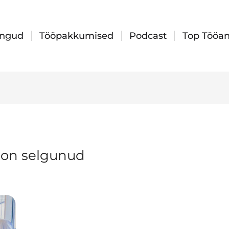
ingud
Tööpakkumised
Podcast
Top Tööan
 on selgunud