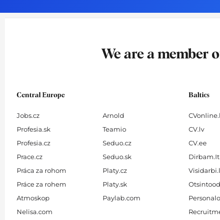
o
g
d
b
o
r
i
e
k
a
n
-
m
We are a member 
f
Central Europe
Baltics
Jobs.cz
Arnold
CVonline.
Profesia.sk
Teamio
CV.lv
Profesia.cz
Seduo.cz
CV.ee
Prace.cz
Seduo.sk
Dirbam.It
Práca za rohom
Platy.cz
Visidarbi.
Práce za rohem
Platy.sk
Otsintood
Atmoskop
Paylab.com
Personalo
Nelisa.com
Recruitme