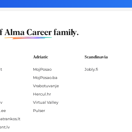
of
Alma Career
family.
Adriatic
Scandinavia
lt
MojPosao
Jobly.fi
MojPosao.ba
Vrabotuvanje
Hercul.hr
lv
Virtual Valley
.ee
Pulser
atrankos.lt
nt.lv