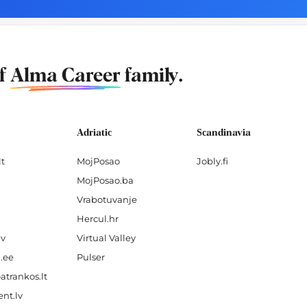
of
Alma Career
family.
Adriatic
Scandinavia
lt
MojPosao
Jobly.fi
MojPosao.ba
Vrabotuvanje
Hercul.hr
lv
Virtual Valley
.ee
Pulser
atrankos.lt
nt.lv