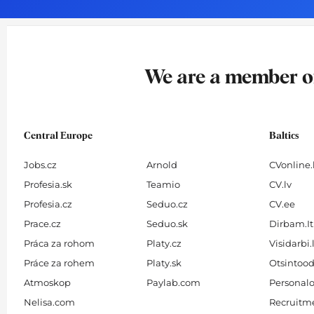
o
g
d
b
o
r
i
e
k
a
n
-
m
We are a member 
f
Central Europe
Baltics
Jobs.cz
Arnold
CVonline.
Profesia.sk
Teamio
CV.lv
Profesia.cz
Seduo.cz
CV.ee
Prace.cz
Seduo.sk
Dirbam.It
Práca za rohom
Platy.cz
Visidarbi.
Práce za rohem
Platy.sk
Otsintood
Atmoskop
Paylab.com
Personalo
Nelisa.com
Recruitme