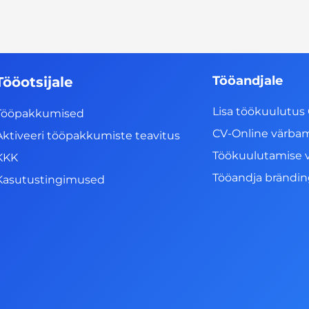
Tööandjale
Tööotsijale
Lisa töökuulutus 
Tööpakkumised
CV-Online värba
Aktiveeri tööpakkumiste teavitus
Töökuulutamise 
KKK
Tööandja brändi
Kasutustingimused