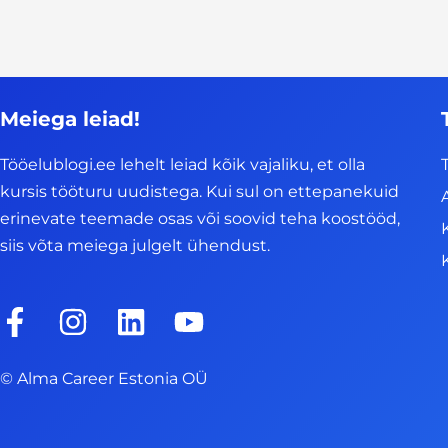
Meiega leiad!
Tööelublogi.ee lehelt leiad kõik vajaliku, et olla
kursis tööturu uudistega. Kui sul on ettepanekuid
erinevate teemade osas või soovid teha koostööd,
siis võta meiega julgelt ühendust.
F
I
L
Y
a
n
i
o
c
s
n
u
© Alma Career Estonia OÜ
e
t
k
t
b
a
e
u