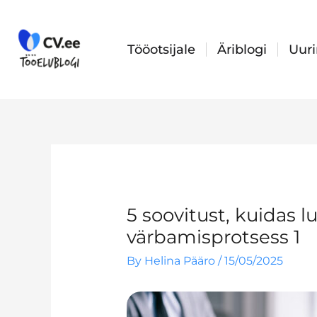
Skip
to
content
Tööotsijale
Äriblogi
Uur
5 soovitust, kuidas 
värbamisprotsess 1
By
Helina Pääro
/
15/05/2025