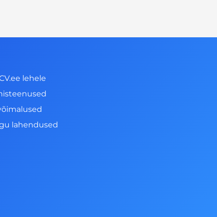
CV.ee lehele
misteenused
võimalused
ngu lahendused