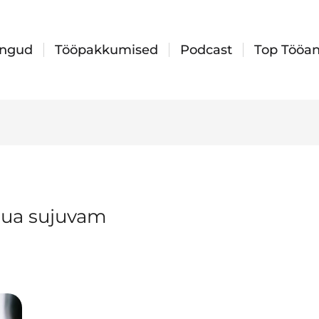
ingud
Tööpakkumised
Podcast
Top Tööan
luua sujuvam