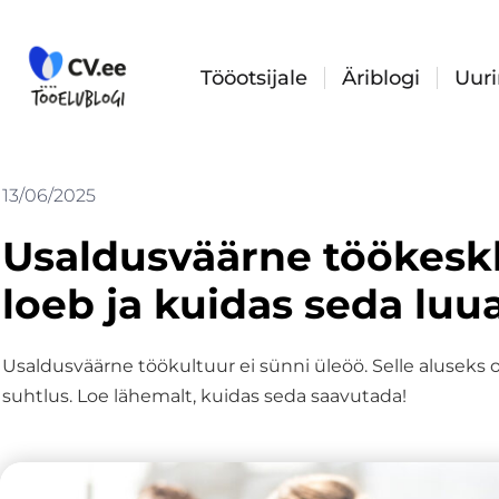
Skip
to
content
Tööotsijale
Äriblogi
Uur
13/06/2025
Usaldusväärne töökesk
loeb ja kuidas seda luu
Usaldusväärne töökultuur ei sünni üleöö. Selle aluseks on
suhtlus. Loe lähemalt, kuidas seda saavutada!