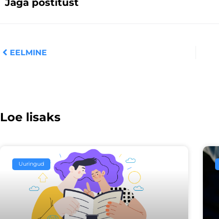
Jaga postitust
Prev
EELMINE
Loe lisaks
Uuringud