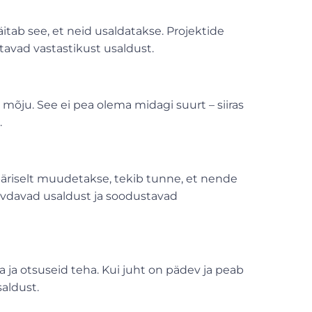
itab see, et neid usaldatakse. Projektide
avad vastastikust usaldust.
mõju. See ei pea olema midagi suurt – siiras
.
 päriselt muudetakse, tekib tunne, et nende
evdavad usaldust ja soodustavad
ja otsuseid teha. Kui juht on pädev ja peab
aldust.