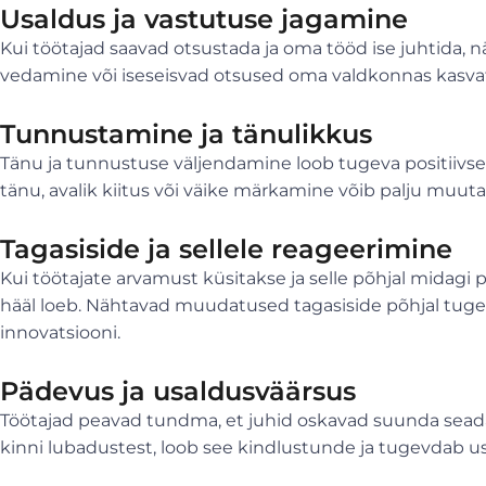
Usaldus ja vastutuse jagamine
Kui töötajad saavad otsustada ja oma tööd ise juhtida, nä
vedamine või iseseisvad otsused oma valdkonnas kasvat
Tunnustamine ja tänulikkus
Tänu ja tunnustuse väljendamine loob tugeva positiivse 
tänu, avalik kiitus või väike märkamine võib palju muuta
Tagasiside ja sellele reageerimine
Kui töötajate arvamust küsitakse ja selle põhjal midagi
hääl loeb. Nähtavad muudatused tagasiside põhjal tug
innovatsiooni.
Pädevus ja usaldusväärsus
Töötajad peavad tundma, et juhid oskavad suunda seada 
kinni lubadustest, loob see kindlustunde ja tugevdab us