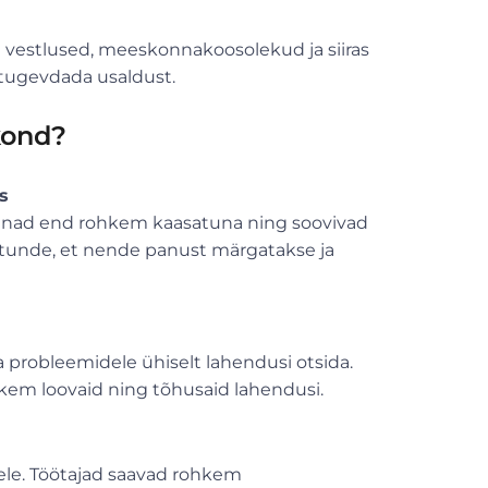
e vestlused, meeskonnakoosolekud ja siiras
g tugevdada usaldust.
kond?
s
d nad end rohkem kaasatuna ning soovivad
b tunde, et nende panust märgatakse ja
 probleemidele ühiselt lahendusi otsida.
kem loovaid ning tõhusaid lahendusi.
rele. Töötajad saavad rohkem