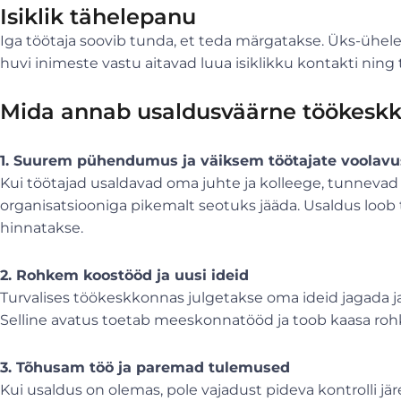
Isiklik tähelepanu
Iga töötaja soovib tunda, et teda märgatakse. Üks-ühel
huvi inimeste vastu aitavad luua isiklikku kontakti nin
Mida annab usaldusväärne töökesk
1. Suurem pühendumus ja väiksem töötajate voolavu
Kui töötajad usaldavad oma juhte ja kolleege, tunneva
organisatsiooniga pikemalt seotuks jääda. Usaldus loo
hinnatakse.
2. Rohkem koostööd ja uusi ideid
Turvalises töökeskkonnas julgetakse oma ideid jagada ja
Selline avatus toetab meeskonnatööd ja toob kaasa roh
3. Tõhusam töö ja paremad tulemused
Kui usaldus on olemas, pole vajadust pideva kontrolli jä