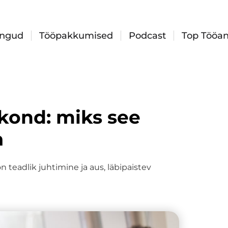
ingud
Tööpakkumised
Podcast
Top Tööan
kond: miks see
a
 teadlik juhtimine ja aus, läbipaistev