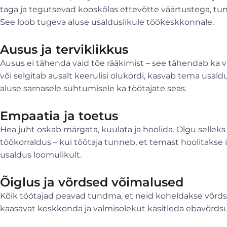
taga ja tegutsevad kooskõlas ettevõtte väärtustega, tun
See loob tugeva aluse usalduslikule töökeskkonnale.
Ausus ja terviklikkus
Ausus ei tähenda vaid tõe rääkimist – see tähendab ka v
või selgitab ausalt keerulisi olukordi, kasvab tema usa
aluse sarnasele suhtumisele ka töötajate seas.
Empaatia ja toetus
Hea juht oskab märgata, kuulata ja hoolida. Olgu selleks t
töökorraldus – kui töötaja tunneb, et temast hoolitakse
usaldus loomulikult.
Õiglus ja võrdsed võimalused
Kõik töötajad peavad tundma, et neid koheldakse võrds
kaasavat keskkonda ja valmisolekut käsitleda ebavõrdsus