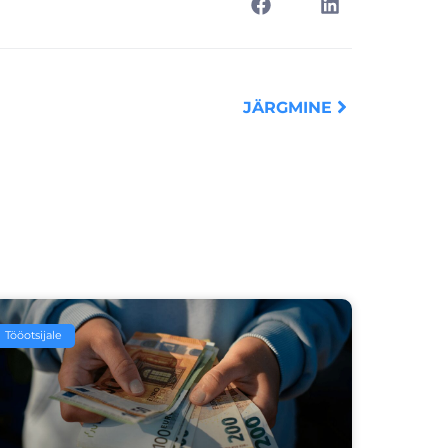
Next
JÄRGMINE
Tööotsijale