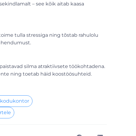
sekindlamalt – see kõik aitab kaasa
toime tulla stressiga ning tõstab rahulolu
pühendumust.
 paistavad silma atraktiivsete töökohtadena.
lente ning toetab häid koostöösuhteid.
 kodukontor
rtele