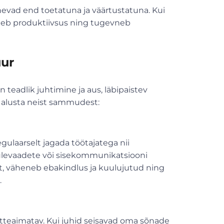
evad end toetatuna ja väärtustatuna. Kui
neb produktiivsus ning tugevneb
uur
 teadlik juhtimine ja aus, läbipaistev
 alusta neist sammudest:
gulaarselt jagada töötajatega nii
ülevaadete või sisekommunikatsiooni
st, väheneb ebakindlus ja kuulujutud ning
.
a etteaimatav. Kui juhid seisavad oma sõnade