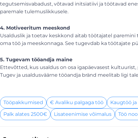
tegutsemisvabadust, võtavad initsiatiivi ja töötavad ene
paremale tulemuslikkusele.
4. Motiveeritum meeskond
Usalduslik ja toetav keskkond aitab töötajatel paremini 
oma töö ja meeskonnaga. See tugevdab ka töötajate 
5. Tugevam tööandja maine
Ettevõtted, kus usaldus on osa igapäevasest kultuurist,
Tugev ja usaldusväärne tööandja bränd meelitab ligi ta
Tööpakkumised
€ Avaliku palgaga töö
Kaugtöö ja
Palk alates 2500€
Lisateenimise võimalus
Töö noo