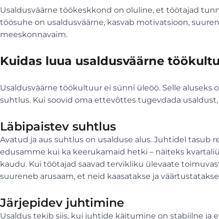
Usaldusväärne töökeskkond on oluline, et töötajad tunn
töösuhe on usaldusväärne, kasvab motivatsioon, suure
meeskonnavaim.
Kuidas luua usaldusväärne töökult
Usaldusväärne töökultuur ei sünni üleöö. Selle aluseks on
suhtlus. Kui soovid oma ettevõttes tugevdada usaldust,
Läbipaistev suhtlus
Avatud ja aus suhtlus on usalduse alus. Juhtidel tasub re
edusamme kui ka keerukamaid hetki – näiteks kvartali
kaudu. Kui töötajad saavad tervikliku ülevaate toimuva
suureneb arusaam, et neid kaasatakse ja väärtustatakse
Järjepidev juhtimine
Usaldus tekib siis, kui juhtide käitumine on stabiilne j