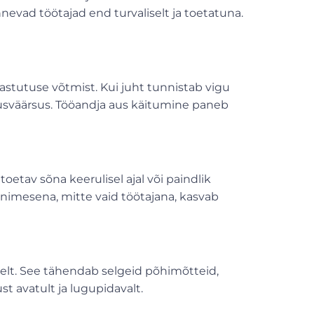
nevad töötajad end turvaliselt ja toetatuna.
astutuse võtmist. Kui juht tunnistab vigu
ldusväärsus. Tööandja aus käitumine paneb
oetav sõna keerulisel ajal või paindlik
 inimesena, mitte vaid töötajana, kasvab
elt. See tähendab selgeid põhimõtteid,
t avatult ja lugupidavalt.