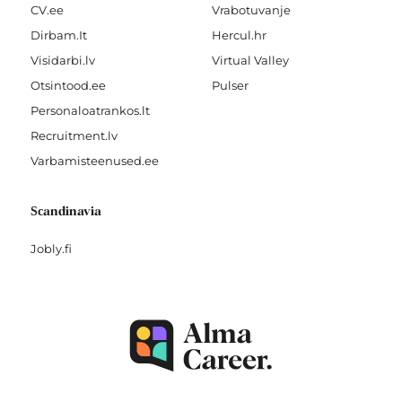
CV.ee
Vrabotuvanje
Dirbam.It
Hercul.hr
Visidarbi.lv
Virtual Valley
Otsintood.ee
Pulser
Personaloatrankos.lt
Recruitment.lv
Varbamisteenused.ee
Scandinavia
Jobly.fi