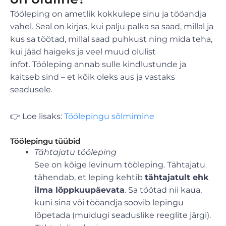
Tööleping on ametlik kokkulepe sinu ja tööandja
vahel. Seal on kirjas, kui palju palka sa saad, millal ja
kus sa töötad, millal saad puhkust ning mida teha,
kui jääd haigeks ja veel muud olulist
infot. Tööleping annab sulle kindlustunde ja
kaitseb sind – et kõik oleks aus ja vastaks
seadusele.
👉 Loe lisaks:
Töölepingu sõlmimine
Töölepingu tüübid
Tähtajatu tööleping
See on kõige levinum tööleping. Tähtajatu
tähendab, et leping kehtib
tähtajatult ehk
ilma lõppkuupäevata
. Sa töötad nii kaua,
kuni sina või tööandja soovib lepingu
lõpetada (muidugi seaduslike reeglite järgi).