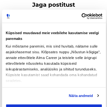
Jaga postitust
Prev
Nex
Küpsised muudavad meie veebilehe kasutamise veelgi
paremaks
EELMINE
JÄRGMINE
Kui mõistame paremini, mis sind huvitab, näitame sulle
asjakohasemat sisu. Klõpsates nuppu „Nõustun kõigiga“,
annate ettevõttele Alma Career ja teistele selle ärigrupi
ettevõtetele nõusoleku kasutada küpsiseid
isikupärastamiseks, analüüsiks ja sihitud turunduseks.
Loe lisaks
Küpsiste kasutamist saad kohandada oma kohandatud
seadetes.
Näita andmeid
Uuringud