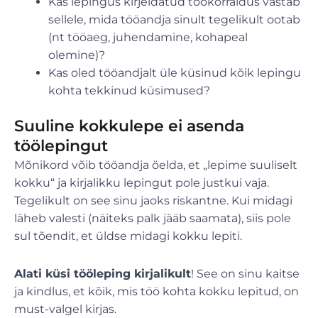
Kas lepingus kirjeldatud töökorraldus vastab
sellele, mida tööandja sinult tegelikult ootab
(nt tööaeg, juhendamine, kohapeal
olemine)?
Kas oled tööandjalt üle küsinud kõik lepingu
kohta tekkinud küsimused?
Suuline kokkulepe ei asenda
töölepingut
Mõnikord võib tööandja öelda, et „lepime suuliselt
kokku“ ja kirjalikku lepingut pole justkui vaja.
Tegelikult on see sinu jaoks riskantne. Kui midagi
läheb valesti (näiteks palk jääb saamata), siis pole
sul tõendit, et üldse midagi kokku lepiti.
Alati küsi tööleping kirjalikult
! See on sinu kaitse
ja kindlus, et kõik, mis töö kohta kokku lepitud, on
must-valgel kirjas.