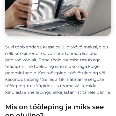
Suvi toob endaga kaasa paljuid töövõimalusi, olgu
selleks esimene töö või soov teenida lisaraha
põhitöö kõrvalt. Enne tööle asumist tasub aga
teada, milline tööleping sinu olukorraga kõige
paremini sobib. Kas tööleping, töövõtuleping või
käsundusleping? Selles artiklis anname selguse
töölepingute tüüpidest ja toome välja, mida
kindlasti enne lepingu allkirjastamist tähele panna.
Mis on tööleping ja miks see
on oluline?