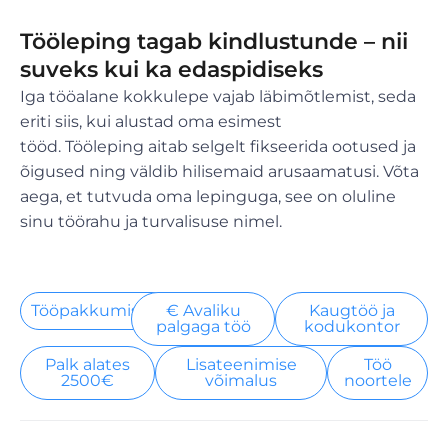
Tööleping tagab kindlustunde – nii
suveks kui ka edaspidiseks
Iga tööalane kokkulepe vajab läbimõtlemist, seda
eriti siis, kui alustad oma esimest
tööd. Tööleping aitab selgelt fikseerida ootused ja
õigused ning väldib hilisemaid arusaamatusi. Võta
aega, et tutvuda oma lepinguga, see on oluline
sinu töörahu ja turvalisuse nimel.
Tööpakkumised
€ Avaliku
Kaugtöö ja
palgaga töö
kodukontor
Palk alates
Lisateenimise
Töö
2500€
võimalus
noortele