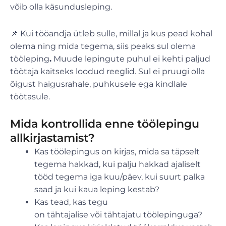
võib olla käsundusleping.
📌 Kui tööandja ütleb sulle, millal ja kus pead kohal
olema ning mida tegema, siis peaks sul olema
tööleping
.
Muude lepingute puhul ei kehti paljud
töötaja kaitseks loodud reeglid. Sul ei pruugi olla
õigust haigusrahale, puhkusele ega kindlale
töötasule.
Mida kontrollida enne töölepingu
allkirjastamist?
Kas töölepingus on kirjas, mida sa täpselt
tegema hakkad, kui palju hakkad ajaliselt
tööd tegema iga kuu/päev, kui suurt palka
saad ja kui kaua leping kestab?
Kas tead, kas tegu
on tähtajalise või tähtajatu töölepinguga?