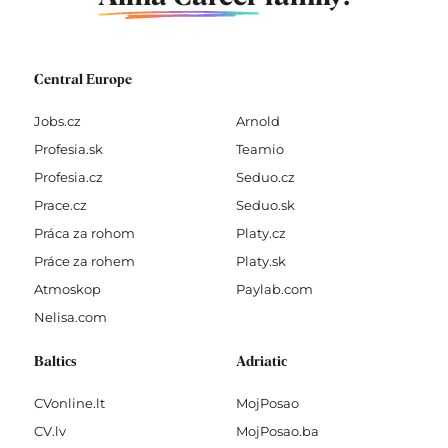
Central Europe
Jobs.cz
Arnold
Profesia.sk
Teamio
Profesia.cz
Seduo.cz
Prace.cz
Seduo.sk
Práca za rohom
Platy.cz
Práce za rohem
Platy.sk
Atmoskop
Paylab.com
Nelisa.com
Baltics
Adriatic
CVonline.lt
MojPosao
CV.lv
MojPosao.ba