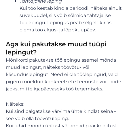
Tähtajaline leping
Kui töö kestab kindla perioodi, näiteks ainult
suvekuudel, siis võib sõlmida tähtajalise
töölepingu. Lepingus peab selgelt kirjas
olema töö algus- ja lõppkuupäev.
Aga kui pakutakse muud tüüpi
lepingut?
Mõnikord pakutakse töölepingu asemel mõnda
muud lepingut, näiteks töövõtu- või
käsunduslepingut. Need ei ole töölepingud, vaid
pigem mõeldud konkreetsete teenuste või tööde
jaoks, mitte igapäevaseks töö tegemiseks.
Näiteks:
Kui sind palgatakse värvima ühte kindlat seina –
see võib olla töövõtuleping.
Kui juhid mõnda üritust või annad paar koolitust –