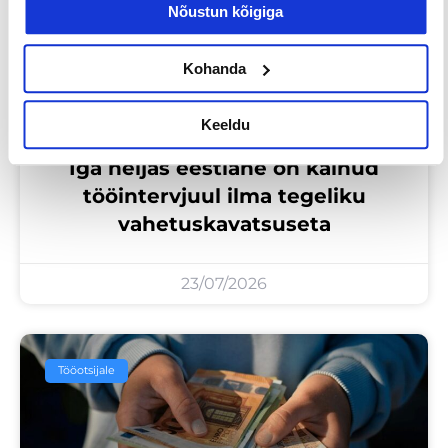
Nõustun kõigiga
Kohanda
Keeldu
Iga neljas eestlane on käinud
tööintervjuul ilma tegeliku
vahetuskavatsuseta
23/07/2026
Tööotsijale