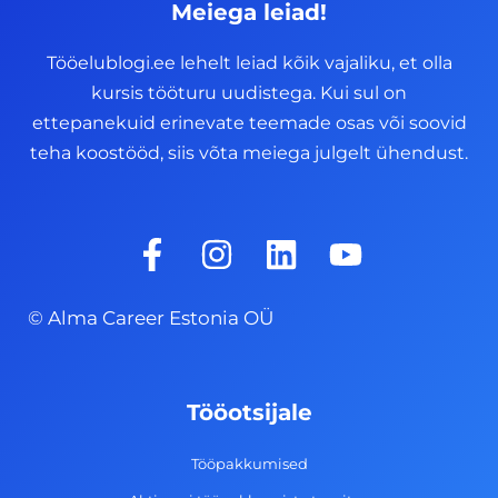
Meiega leiad!
Tööelublogi.ee lehelt leiad kõik vajaliku, et olla
kursis tööturu uudistega. Kui sul on
ettepanekuid erinevate teemade osas või soovid
teha koostööd, siis võta meiega julgelt ühendust.
F
I
L
Y
a
n
i
o
c
s
n
u
© Alma Career Estonia OÜ
e
t
k
t
b
a
e
u
o
g
d
b
Tööotsijale
o
r
i
e
k
a
n
Tööpakkumised