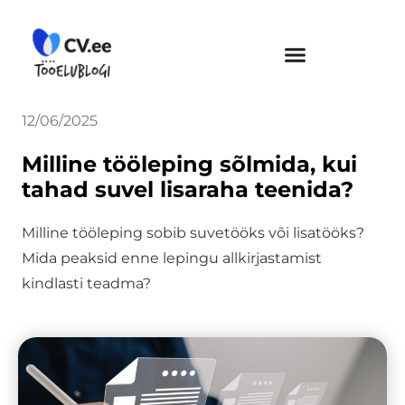
Skip
to
content
12/06/2025
Milline tööleping sõlmida, kui
tahad suvel lisaraha teenida?
Milline tööleping sobib suvetööks või lisatööks?
Mida peaksid enne lepingu allkirjastamist
kindlasti teadma?