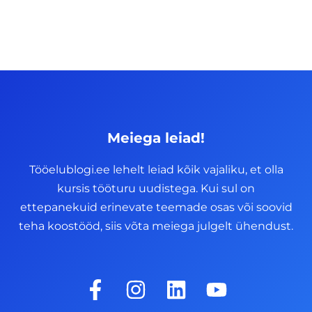
Meiega leiad!
Tööelublogi.ee lehelt leiad kõik vajaliku, et olla
kursis tööturu uudistega. Kui sul on
ettepanekuid erinevate teemade osas või soovid
teha koostööd, siis võta meiega julgelt ühendust.
F
I
L
Y
a
n
i
o