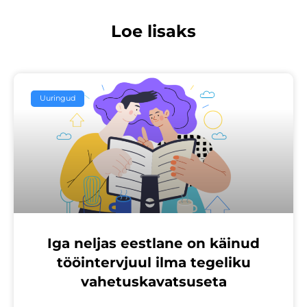
Loe lisaks
Uuringud
Iga neljas eestlane on käinud
tööintervjuul ilma tegeliku
vahetuskavatsuseta