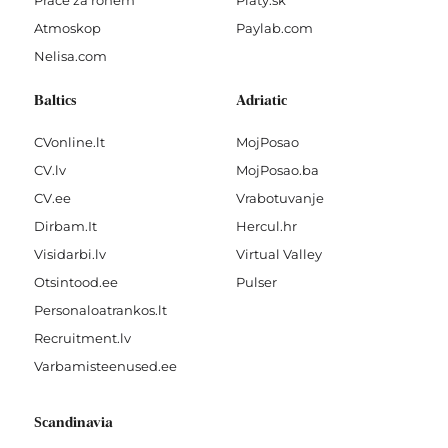
Práce za rohem
Platy.sk
Atmoskop
Paylab.com
Nelisa.com
Baltics
Adriatic
CVonline.lt
MojPosao
CV.lv
MojPosao.ba
CV.ee
Vrabotuvanje
Dirbam.It
Hercul.hr
Visidarbi.lv
Virtual Valley
Otsintood.ee
Pulser
Personaloatrankos.lt
Recruitment.lv
Varbamisteenused.ee
Scandinavia