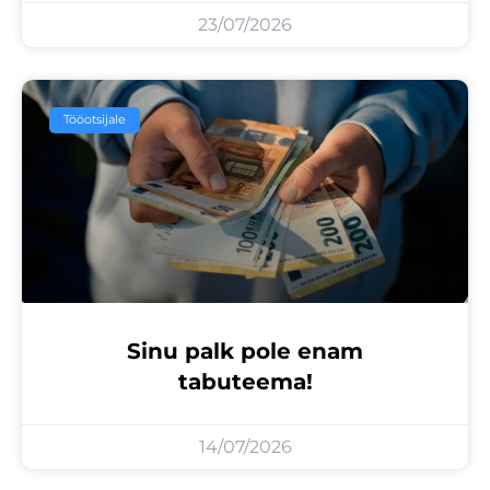
23/07/2026
Tööotsijale
Sinu palk pole enam
tabuteema!
14/07/2026