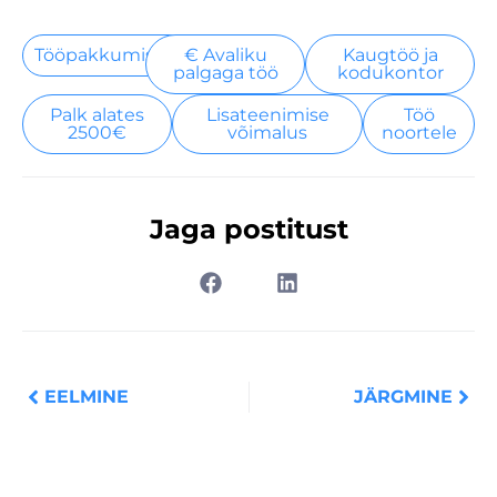
Tööpakkumised
€ Avaliku
Kaugtöö ja
palgaga töö
kodukontor
Palk alates
Lisateenimise
Töö
2500€
võimalus
noortele
Jaga postitust
Prev
Nex
EELMINE
JÄRGMINE