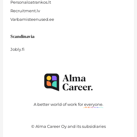
Personaloatrankos.lt
Recruitment.lv
Varbamisteenused.ee
Scandinavia
Jobly.fi
A better world of work for
everyone
.
© Alma Career Oy and its subsidiaries