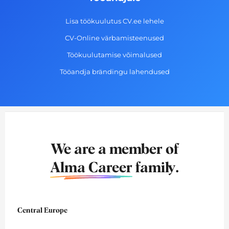
Lisa töökuulutus CV.ee lehele
CV-Online värbamisteenused
Töökuulutamise võimalused
Tööandja brändingu lahendused
We are a member of
Alma Career
family.
Central Europe