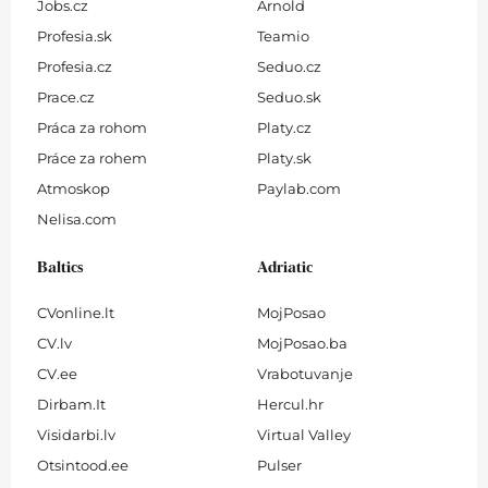
Jobs.cz
Arnold
Profesia.sk
Teamio
Profesia.cz
Seduo.cz
Prace.cz
Seduo.sk
Práca za rohom
Platy.cz
Práce za rohem
Platy.sk
Atmoskop
Paylab.com
Nelisa.com
Baltics
Adriatic
CVonline.lt
MojPosao
CV.lv
MojPosao.ba
CV.ee
Vrabotuvanje
Dirbam.It
Hercul.hr
Visidarbi.lv
Virtual Valley
Otsintood.ee
Pulser