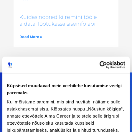
Kuidas noored kiiremini tööle
aidata Töötukassa siseinfo abil
Read More »
Küpsised muudavad meie veebilehe kasutamise veelgi
paremaks
Meiega leiad!
Kui mõistame paremini, mis sind huvitab, näitame sulle
asjakohasemat sisu. Klõpsates nuppu „Nõustun kõigiga“,
Tööelublogi.ee lehelt leiad kõik vajaliku, et olla
annate ettevõttele Alma Career ja teistele selle ärigrupi
kursis tööturu uudistega. Kui sul on
ettevõtetele nõusoleku kasutada küpsiseid
ettepanekuid erinevate teemade osas või soovid
isikupärastamiseks, analüüsiks ja sihitud turunduseks.