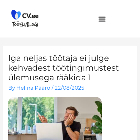
Skip
to
content
Iga neljas töötaja ei julge
kehvadest töötingimustest
ülemusega rääkida 1
By
Helina Pääro
/
22/08/2025