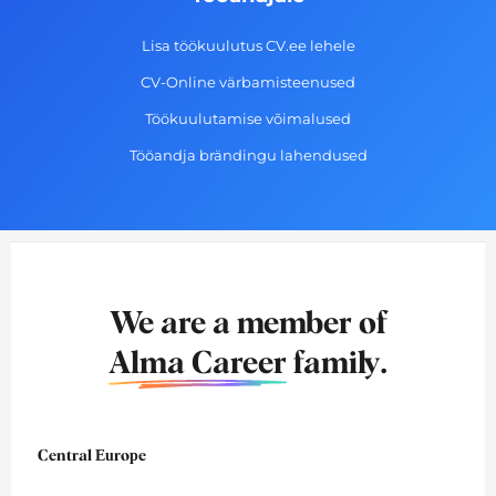
Lisa töökuulutus CV.ee lehele
CV-Online värbamisteenused
Töökuulutamise võimalused
Tööandja brändingu lahendused
We are a member of
Alma Career
family.
Central Europe