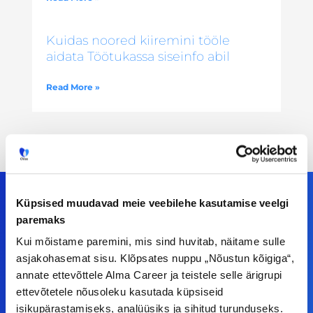
Kuidas noored kiiremini tööle
aidata Töötukassa siseinfo abil
Read More »
Küpsised muudavad meie veebilehe kasutamise veelgi
paremaks
Meiega leiad!
Kui mõistame paremini, mis sind huvitab, näitame sulle
asjakohasemat sisu. Klõpsates nuppu „Nõustun kõigiga“,
Tööelublogi.ee lehelt leiad kõik vajaliku, et olla
annate ettevõttele Alma Career ja teistele selle ärigrupi
kursis tööturu uudistega. Kui sul on
ettevõtetele nõusoleku kasutada küpsiseid
ettepanekuid erinevate teemade osas või soovid
isikupärastamiseks, analüüsiks ja sihitud turunduseks.