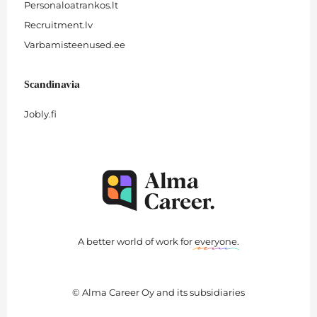
Personaloatrankos.lt
Recruitment.lv
Varbamisteenused.ee
Scandinavia
Jobly.fi
A better world of work for
everyone
.
© Alma Career Oy and its subsidiaries