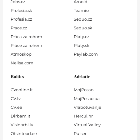
Jobs.cz
Arnold
Profesia.sk
Teamio
Profesia.cz
Seduo.cz
Prace.cz
Seduo.sk
Práca za rohom
Platy.cz
Práce za rohem
Platy.sk
Atmoskop
Paylab.com
Nelisa.com
Baltics
Adriatic
CVonline.lt
MojPosao
CV.lv
MojPosao.ba
CV.ee
Vrabotuvanje
Dirbam.It
Hercul.hr
Visidarbi.lv
Virtual Valley
Otsintood.ee
Pulser