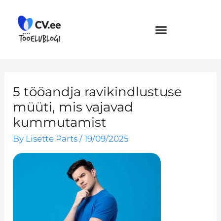
Skip
to
content
5 tööandja ravikindlustuse
müüti, mis vajavad
kummutamist
By
Lisette Parts
/
19/09/2025