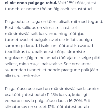
ei ole enda palgaga rahul.
Vaid 18% töötajatest
tunneb, et nende töö on õiglaselt tasustatud.
Palgaootuste taga on tõenäoliselt mitmed tegurid.
Eesti elukallidus on viimastel aastatel
märkimisväärselt kasvanud ning töötajad
tunnetavad, et palgakasv ei ole inflatsiooniga
sammu pidanud. Lisaks on tööturul kasvanud
teadlikkus turupalkadest, tööpakkumiste
regulaarne jälgimine annab töötajatele selge pildi
sellest, mida mujal pakutakse. See omakorda
suurendab tunnet, et nende praegune palk jääb
alla turu keskmise.
Palgatõusu ootused on märkimisväärsed, suurim
osa töötajatest ootab 11-15% kasvu, kuid ligi
veerand soovib palgatõusu lausa 16-20%. Eriti
silmatorkav on see, et 12% töötajatest ootab