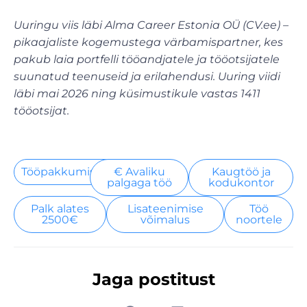
Uuringu viis läbi Alma Career Estonia OÜ (CV.ee) –
pikaajaliste kogemustega värbamispartner, kes
pakub laia portfelli tööandjatele ja tööotsijatele
suunatud teenuseid ja erilahendusi. Uuring viidi
läbi mai 2026 ning küsimustikule vastas 1411
tööotsijat.
Tööpakkumised
€ Avaliku
Kaugtöö ja
palgaga töö
kodukontor
Palk alates
Lisateenimise
Töö
2500€
võimalus
noortele
Jaga postitust