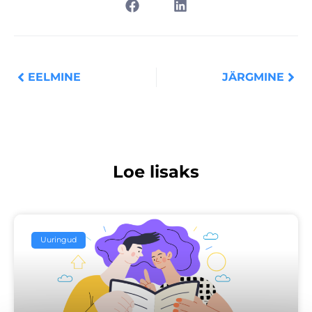
Prev
Nex
EELMINE
JÄRGMINE
Loe lisaks
Uuringud