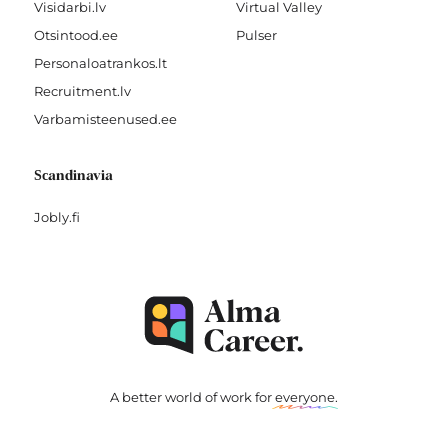
Visidarbi.lv
Virtual Valley
Otsintood.ee
Pulser
Personaloatrankos.lt
Recruitment.lv
Varbamisteenused.ee
Scandinavia
Jobly.fi
A better world of work for
everyone
.