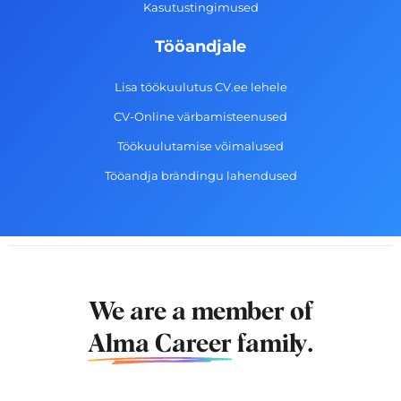
Kasutustingimused
Tööandjale
Lisa töökuulutus CV.ee lehele
CV-Online värbamisteenused
Töökuulutamise võimalused
Tööandja brändingu lahendused
We are a member of
Alma Career
family.