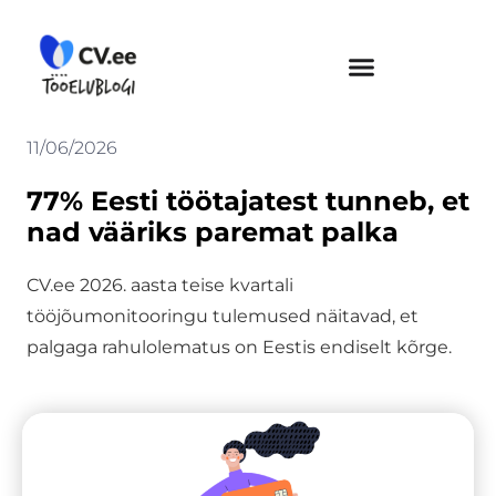
Skip
to
content
11/06/2026
77% Eesti töötajatest tunneb, et
nad vääriks paremat palka
CV.ee 2026. aasta teise kvartali
tööjõumonitooringu tulemused näitavad, et
palgaga rahulolematus on Eestis endiselt kõrge.