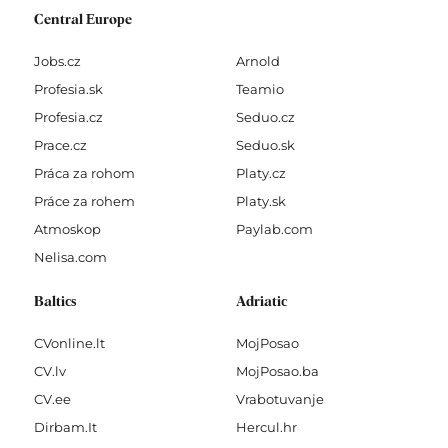
Central Europe
Jobs.cz
Arnold
Profesia.sk
Teamio
Profesia.cz
Seduo.cz
Prace.cz
Seduo.sk
Práca za rohom
Platy.cz
Práce za rohem
Platy.sk
Atmoskop
Paylab.com
Nelisa.com
Baltics
Adriatic
CVonline.lt
MojPosao
CV.lv
MojPosao.ba
CV.ee
Vrabotuvanje
Dirbam.It
Hercul.hr