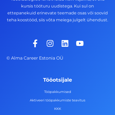
kursis tööturu uudistega. Kui sul on
ettepanekuid erinevate teemade osas või soovid
teha koostööd, siis võta meiega julgelt ühendust.
F
I
L
Y
a
n
i
o
c
s
n
u
© Alma Career Estonia OÜ
e
t
k
t
b
a
e
u
o
g
d
b
Tööotsijale
o
r
i
e
k
a
n
Tööpakkumised
-
m
Aktiveeri tööpakkumiste teavitus
f
KKK