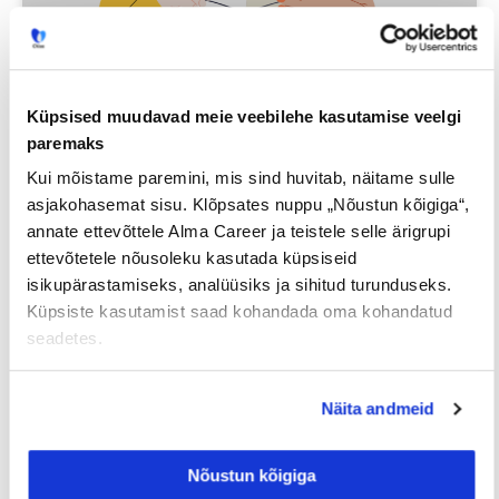
Iga neljas eestlane on käinud
Küpsised muudavad meie veebilehe kasutamise veelgi
paremaks
tööintervjuul ilma tegeliku
Kui mõistame paremini, mis sind huvitab, näitame sulle
vahetuskavatsuseta
asjakohasemat sisu. Klõpsates nuppu „Nõustun kõigiga“,
annate ettevõttele Alma Career ja teistele selle ärigrupi
23/07/2026
ettevõtetele nõusoleku kasutada küpsiseid
isikupärastamiseks, analüüsiks ja sihitud turunduseks.
Küpsiste kasutamist saad kohandada oma kohandatud
seadetes.
Tööotsijale
Näita andmeid
Nõustun kõigiga