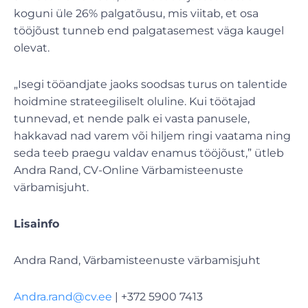
koguni üle 26% palgatõusu, mis viitab, et osa
tööjõust tunneb end palgatasemest väga kaugel
olevat.
„Isegi tööandjate jaoks soodsas turus on talentide
hoidmine strateegiliselt oluline. Kui töötajad
tunnevad, et nende palk ei vasta panusele,
hakkavad nad varem või hiljem ringi vaatama ning
seda teeb praegu valdav enamus tööjõust,” ütleb
Andra Rand, CV-Online Värbamisteenuste
värbamisjuht.
Lisainfo
Andra Rand, Värbamisteenuste värbamisjuht
Andra.rand@cv.ee
| +372 5900 7413