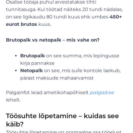
Osalise tööaja puhul arvestatakse tihti
tunnitasuga. Kui töötad näiteks 20 tundi nädalas,
on see ligikaudu 80 tundi kuus ehk umbes
450+
eurot brutos
kuus.
Brutopalk vs netopalk – mis vahe on?
Brutopalk
on see summa, mis lepingusse
kirja pannakse
Netopalk
on see, mis sulle kontole laekub,
pärast maksude mahaarvamist
Palgainfot leiad ametikohapõhiselt
palgad.ee
lehelt.
Töösuhte lõpetamine – kuidas see
käib?
Töösuhte lõpetamine on normaalne osa tööelust,