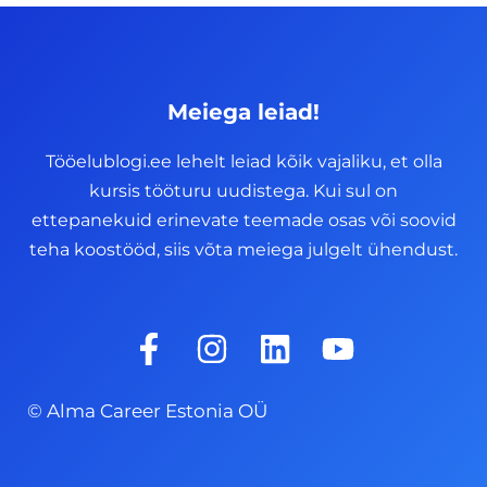
Meiega leiad!
Tööelublogi.ee lehelt leiad kõik vajaliku, et olla
kursis tööturu uudistega. Kui sul on
ettepanekuid erinevate teemade osas või soovid
teha koostööd, siis võta meiega julgelt ühendust.
F
I
L
Y
a
n
i
o
c
s
n
u
© Alma Career Estonia OÜ
e
t
k
t
b
a
e
u