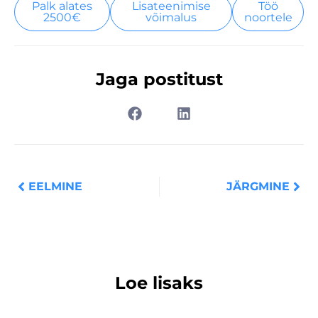
Palk alates
Lisateenimise
Töö
2500€
võimalus
noortele
Jaga postitust
Prev
Nex
EELMINE
JÄRGMINE
Loe lisaks