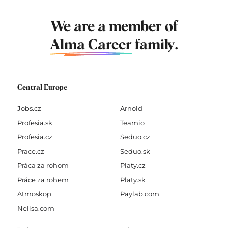
We are a member of
Alma Career
family.
Central Europe
Jobs.cz
Arnold
Profesia.sk
Teamio
Profesia.cz
Seduo.cz
Prace.cz
Seduo.sk
Práca za rohom
Platy.cz
Práce za rohem
Platy.sk
Atmoskop
Paylab.com
Nelisa.com