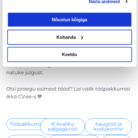
Näita andmeid
Ka tööandjal on etteteatamistähtaeg
Sul on õigus saada
kõik välja teenitud
palk
viivitamata
Nõustun kõigiga
Põhjendamatu vallandamine on keelatud,
kahtluse korral pöördu tööinspektsiooni
Kohanda
poole
Keeldu
Esimese töö leidmine ei nõua täiuslikku CV-d ega
varasemat töökogemust. See nõuab initsiatiivi ja
natuke julgust.
Otsi praegu esimest tööd? Lai valik tööpakkumisi
ikka
CV.ee-s 💙
Tööpakkumised
€ Avaliku
Kaugtöö ja
palgaga töö
kodukontor