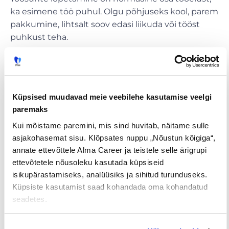
ka esimene töö puhul. Olgu põhjuseks kool, parem
pakkumine, lihtsalt soov edasi liikuda või tööst
puhkust teha.
Kui sina soovid töölt lahkuda, siis
Teavita tööandjat
kirjalikult
(nt e-kirja teel)
Küpsised muudavad meie veebilehe kasutamise veelgi
Katseajal piisab
7 päeva
etteteatamisest
paremaks
Pärast katseaega on etteteatamistähtaeg
Kui mõistame paremini, mis sind huvitab, näitame sulle
üldjuhul
30 päeva
asjakohasemat sisu. Klõpsates nuppu „Nõustun kõigiga“,
Proovi töösuhe lõpetada viisakalt ja
annate ettevõttele Alma Career ja teistele selle ärigrupi
sõbralikult, töömaailm on väike ja
ettevõtetele nõusoleku kasutada küpsiseid
soovituskirjad on väärtuslikud
isikupärastamiseks, analüüsiks ja sihitud turunduseks.
Küpsiste kasutamist saad kohandada oma kohandatud
Kui tööandja soovib sinuga lepingu lõpetada,
seadetes.
siis