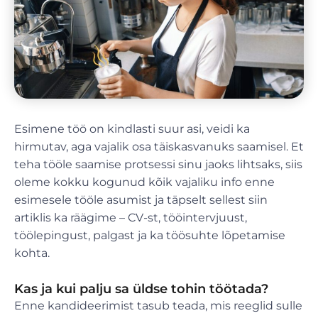
Esimene töö on kindlasti suur asi, veidi ka
hirmutav, aga vajalik osa täiskasvanuks saamisel. Et
teha tööle saamise protsessi sinu jaoks lihtsaks, siis
oleme kokku kogunud kõik vajaliku info enne
esimesele tööle asumist ja täpselt sellest siin
artiklis ka räägime – CV-st, tööintervjuust,
töölepingust, palgast ja ka töösuhte lõpetamise
kohta.
Kas ja kui palju sa üldse tohin töötada?
Enne kandideerimist tasub teada, mis reeglid sulle