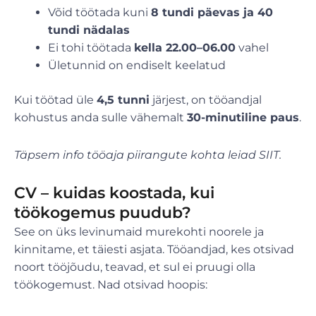
Võid töötada kuni
8 tundi päevas ja 40
tundi nädalas
Ei tohi töötada
kella 22.00–06.00
vahel
Ületunnid on endiselt keelatud
Kui töötad üle
4,5 tunni
järjest, on tööandjal
kohustus anda sulle vähemalt
30-minutiline paus
.
Täpsem info tööaja piirangute kohta leiad SIIT.
CV – kuidas koostada, kui
töökogemus puudub?
See on üks levinumaid murekohti noorele ja
kinnitame, et täiesti asjata. Tööandjad, kes otsivad
noort tööjõudu, teavad, et sul ei pruugi olla
töökogemust. Nad otsivad hoopis: