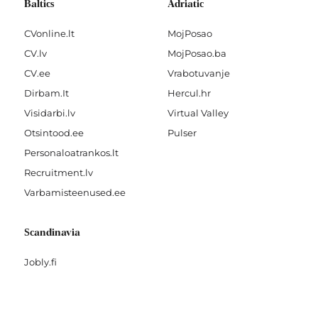
Baltics
Adriatic
CVonline.lt
MojPosao
CV.lv
MojPosao.ba
CV.ee
Vrabotuvanje
Dirbam.It
Hercul.hr
Visidarbi.lv
Virtual Valley
Otsintood.ee
Pulser
Personaloatrankos.lt
Recruitment.lv
Varbamisteenused.ee
Scandinavia
Jobly.fi