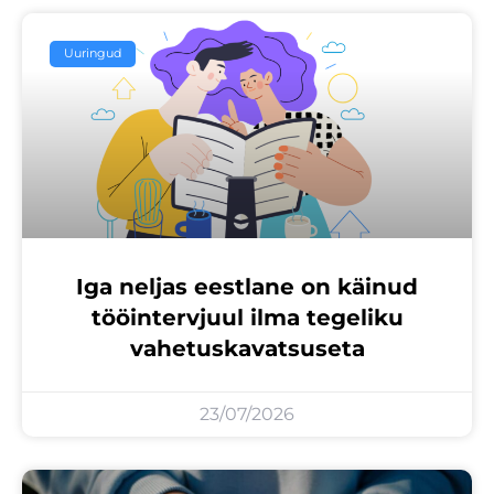
Uuringud
Iga neljas eestlane on käinud
tööintervjuul ilma tegeliku
vahetuskavatsuseta
23/07/2026