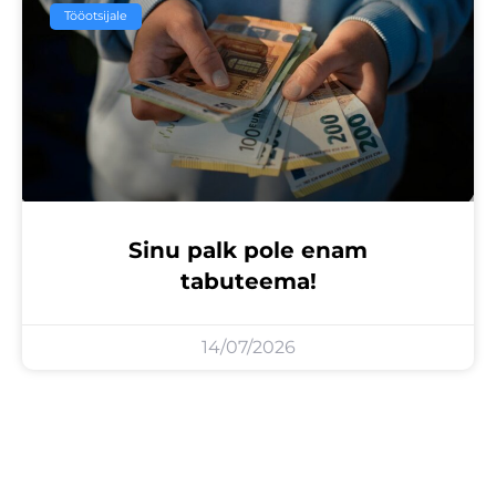
Tööotsijale
Sinu palk pole enam
tabuteema!
14/07/2026