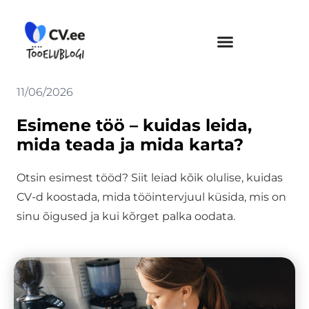
Skip
to
content
11/06/2026
Esimene töö – kuidas leida,
mida teada ja mida karta?
Otsin esimest tööd? Siit leiad kõik olulise, kuidas
CV-d koostada, mida tööintervjuul küsida, mis on
sinu õigused ja kui kõrget palka oodata.