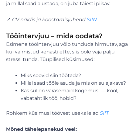
ja millal saad alustada, on juba täiesti piisav.
📌
CV näidis ja koostamisjuhend
SIIN
Tööintervjuu – mida oodata?
Esimene tööintervjuu võib tunduda hirmutav, aga
kui valmistud kenasti ette, siis pole vaja palju
stressi tunda. Tüüpilised küsimused:
Miks soovid siin töötada?
Millal saad tööle asuda ja mis on su ajakava?
Kas sul on varasemaid kogemusi — kool,
vabatahtlik töö, hobid?
Rohkem küsimusi töövestluseks leiad
SIIT
Mõned tähelepanekud veel: