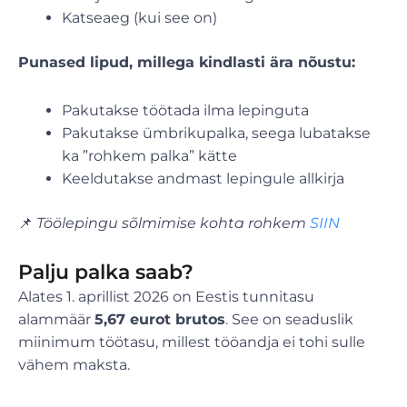
Katseaeg (kui see on)
Punased lipud, millega kindlasti ära nõustu:
Pakutakse töötada ilma lepinguta
Pakutakse ümbrikupalka, seega lubatakse
ka ”rohkem palka” kätte
Keeldutakse andmast lepingule allkirja
📌
Töölepingu sõlmimise kohta rohkem
SIIN
Palju palka saab?
Alates 1. aprillist 2026 on Eestis tunnitasu
alammäär
5,67 eurot brutos
. See on seaduslik
miinimum töötasu, millest tööandja ei tohi sulle
vähem maksta.