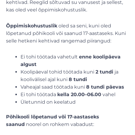
kehtivad. Reeglid sõltuvad su vanusest ja sellest,
kas oled veel õppimiskohustuslik.
Õppimiskohustuslik
oled sa seni, kuni oled
lõpetanud põhikooli või saanud 17-aastaseks. Kuni
selle hetkeni kehtivad rangemad piirangud:
Ei tohi töötada vahetult
enne koolipäeva
algust
Koolipäeval tohid töötada kuni
2 tundi
ja
koolivälisel ajal kuni
8 tundi
Vaheajal saad töötada kuni
8 tundi päevas
Ei tohi töötada
kella 20.00–06.00
vahel
Ületunnid on keelatud
Põhikooli lõpetanud või 17-aastaseks
saanud
noorel on rohkem vabadust: