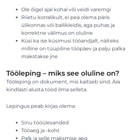
Ole õigel ajal kohal või veidi varemgi
Riietu korralikult, ei pea olema päris
ülikonnas või ballikleidis, aga puhas ja
korrektne välimus on oluline
Küsi ka ise küsimusi tööandjalt, näiteks
milline on tüüpiline tööpäev ja palju palka
makstakse jne
Tööleping – miks see oluline on?
Tööleping on dokument, mis kaitseb sind. Ära
kindlasti alusta tööd ilma selleta.
Lepingus peab kirjas olema:
Sinu tööülesanded
Tööaeg ja -koht
Palk ja selle maksmise aeg