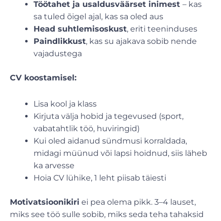
Töötahet ja usaldusväärset inimest
– kas
sa tuled õigel ajal, kas sa oled aus
Head suhtlemisoskust
, eriti teeninduses
Paindlikkust
, kas su ajakava sobib nende
vajadustega
CV koostamisel:
Lisa kool ja klass
Kirjuta välja hobid ja tegevused (sport,
vabatahtlik töö, huviringid)
Kui oled aidanud sündmusi korraldada,
midagi müünud või lapsi hoidnud, siis läheb
ka arvesse
Hoia CV lühike, 1 leht piisab täiesti
Motivatsioonikiri
ei pea olema pikk. 3–4 lauset,
miks see töö sulle sobib, miks seda teha tahaksid