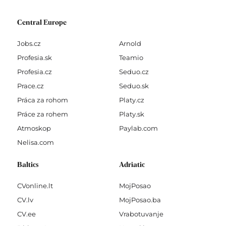
Central Europe
Jobs.cz
Arnold
Profesia.sk
Teamio
Profesia.cz
Seduo.cz
Prace.cz
Seduo.sk
Práca za rohom
Platy.cz
Práce za rohem
Platy.sk
Atmoskop
Paylab.com
Nelisa.com
Baltics
Adriatic
CVonline.lt
MojPosao
CV.lv
MojPosao.ba
CV.ee
Vrabotuvanje