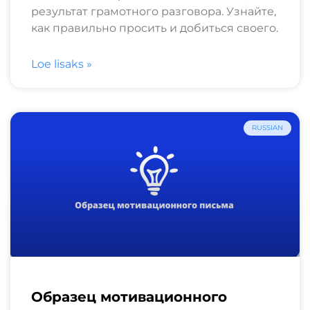
результат грамотного разговора. Узнайте,
как правильно просить и добиться своего.
Loe lisaks »
RUSSIAN
Образец мотивационного