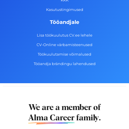
KKK
Kasutustingimused
Tööandjale
Lisa töökuulutus CV.ee lehele
CV-Online värbamisteenused
Töökuulutamise võimalused
Tööandja brändingu lahendused
We are a member of
Alma Career
family.