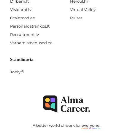
Dirbam.It
Hercul.hr
Visidarbi.lv
Virtual Valley
Otsintood.ee
Pulser
Personaloatrankos.lt
Recruitment.lv
Varbamisteenused.ee
Scandinavia
Jobly.fi
A better world of work for
everyone
.