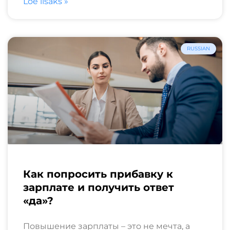
Loe lisaks »
RUSSIAN
Как попросить прибавку к
зарплате и получить ответ
«да»?
Повышение зарплаты – это не мечта, а