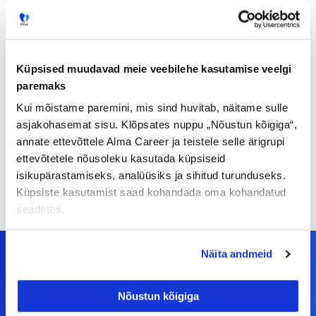
Küpsised muudavad meie veebilehe kasutamise veelgi
paremaks
Kui mõistame paremini, mis sind huvitab, näitame sulle
asjakohasemat sisu. Klõpsates nuppu „Nõustun kõigiga“,
annate ettevõttele Alma Career ja teistele selle ärigrupi
ettevõtetele nõusoleku kasutada küpsiseid
isikupärastamiseks, analüüsiks ja sihitud turunduseks.
Küpsiste kasutamist saad kohandada oma kohandatud
seadetes.
Näita andmeid
Nõustun kõigiga
Meiega leiad!