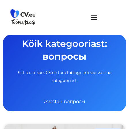
Skip
to
content
Kõik kategooriast:
вопросы
Siit leiad kõik CV.ee tööelublogi artiklid valitud
kategooriast.
Avasta
»
вопросы