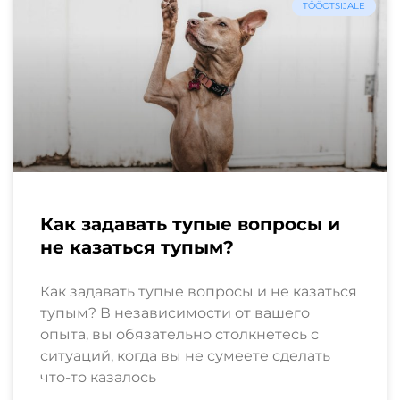
TÖÖOTSIJALE
Как задавать тупые вопросы и
не казаться тупым?
Как задавать тупые вопросы и не казаться
тупым? В независимости от вашего
опыта, вы обязательно столкнетесь с
ситуаций, когда вы не сумеете сделать
что-то казалось