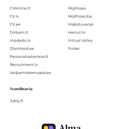
CVonline.lt
MojPosao
CV.lv
MojPosao.ba
CV.ee
Vrabotuvanje
Dirbam.It
Hercul.hr
Visidarbi.lv
Virtual Valley
Otsintood.ee
Pulser
Personaloatrankos.lt
Recruitment.lv
Varbamisteenused.ee
Scandinavia
Jobly.fi