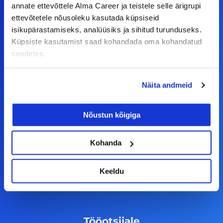
annate ettevõttele Alma Career ja teistele selle ärigrupi
ettevõtetele nõusoleku kasutada küpsiseid
isikupärastamiseks, analüüsiks ja sihitud turunduseks.
Meiega leiad!
Küpsiste kasutamist saad kohandada oma kohandatud
seadetes.
Tööelublogi.ee lehelt leiad kõik vajaliku, et olla
kursis tööturu uudistega. Kui sul on
Näita andmeid
ettepanekuid erinevate teemade osas või soovid
teha koostööd, siis võta meiega julgelt ühendust.
Nõustun kõigiga
F
I
L
Y
Kohanda
a
n
i
o
c
s
n
u
Keeldu
© Alma Career Estonia OÜ
e
t
k
t
b
a
e
u
o
g
d
b
Tööotsijale