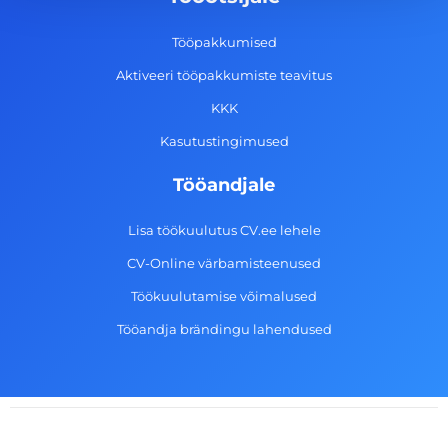
o
r
i
e
k
a
n
Tööpakkumised
-
m
Aktiveeri tööpakkumiste teavitus
f
KKK
Kasutustingimused
Tööandjale
Lisa töökuulutus CV.ee lehele
CV-Online värbamisteenused
Töökuulutamise võimalused
Tööandja brändingu lahendused