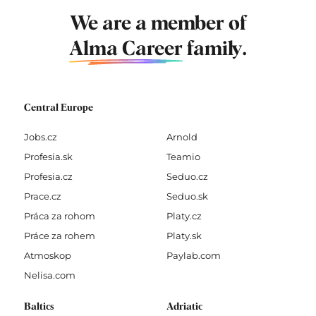
We are a member of
Alma Career
family.
Central Europe
Jobs.cz
Arnold
Profesia.sk
Teamio
Profesia.cz
Seduo.cz
Prace.cz
Seduo.sk
Práca za rohom
Platy.cz
Práce za rohem
Platy.sk
Atmoskop
Paylab.com
Nelisa.com
Baltics
Adriatic