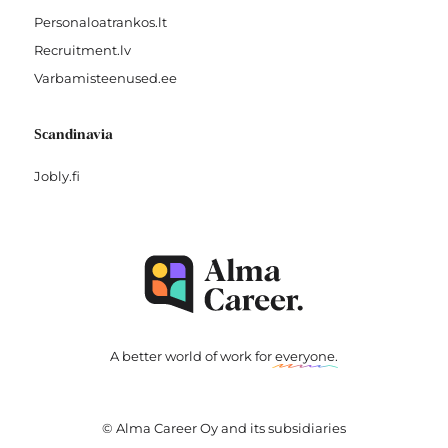
Personaloatrankos.lt
Recruitment.lv
Varbamisteenused.ee
Scandinavia
Jobly.fi
A better world of work for
everyone
.
© Alma Career Oy and its subsidiaries