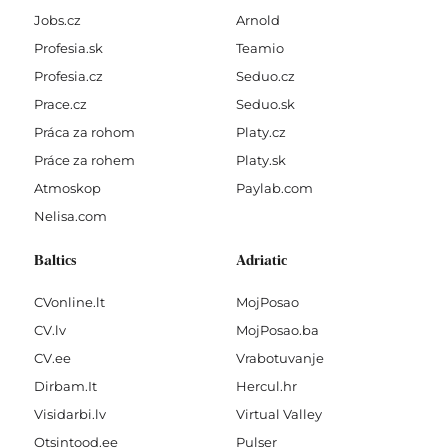
Jobs.cz
Arnold
Profesia.sk
Teamio
Profesia.cz
Seduo.cz
Prace.cz
Seduo.sk
Práca za rohom
Platy.cz
Práce za rohem
Platy.sk
Atmoskop
Paylab.com
Nelisa.com
Baltics
Adriatic
CVonline.lt
MojPosao
CV.lv
MojPosao.ba
CV.ee
Vrabotuvanje
Dirbam.It
Hercul.hr
Visidarbi.lv
Virtual Valley
Otsintood.ee
Pulser