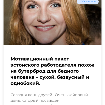
TÖÖOTSIJALE
Мотивационный пакет
эстонского работодателя похож
на бутерброд для бедного
человека – сухой, безвусный и
однобокий.
Сегодня день друзей. Очень хайповый
день, который посвящен