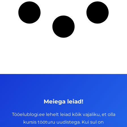
Meiega leiad!
Tööelublogi.ee lehelt leiad kõik vajaliku, et olla
kursis tööturu uudistega. Kui sul on