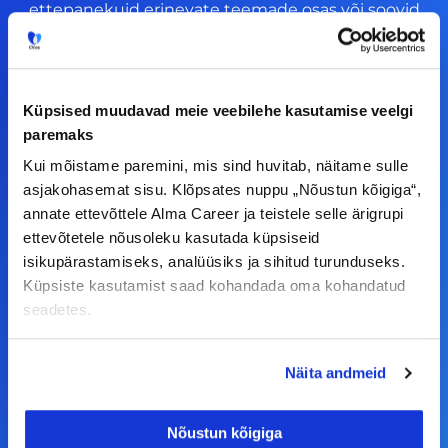
ettepanekuid erinevate teemade osas või soovid
teha koostööd, siis võta meiega julgelt ühendust.
F
I
L
Y
Küpsised muudavad meie veebilehe kasutamise veelgi
a
n
i
o
paremaks
c
s
n
u
Kui mõistame paremini, mis sind huvitab, näitame sulle
© Alma Career Estonia OÜ
asjakohasemat sisu. Klõpsates nuppu „Nõustun kõigiga“,
e
t
k
t
annate ettevõttele Alma Career ja teistele selle ärigrupi
b
a
e
u
ettevõtetele nõusoleku kasutada küpsiseid
o
g
d
b
isikupärastamiseks, analüüsiks ja sihitud turunduseks.
Tööotsijale
o
r
i
e
Küpsiste kasutamist saad kohandada oma kohandatud
seadetes.
k
a
n
Tööpakkumised
-
m
Aktiveeri tööpakkumiste teavitus
f
Näita andmeid
KKK
Kasutustingimused
Nõustun kõigiga