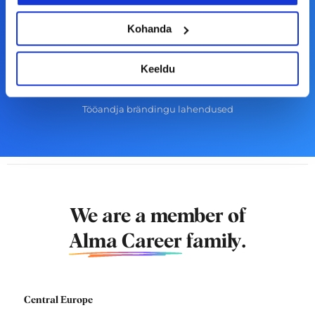
Tööandjale
Kohanda
Lisa töökuulutus CV.ee lehele
CV-Online värbamisteenused
Keeldu
Töökuulutamise võimalused
Tööandja brändingu lahendused
We are a member of
Alma Career
family.
Central Europe