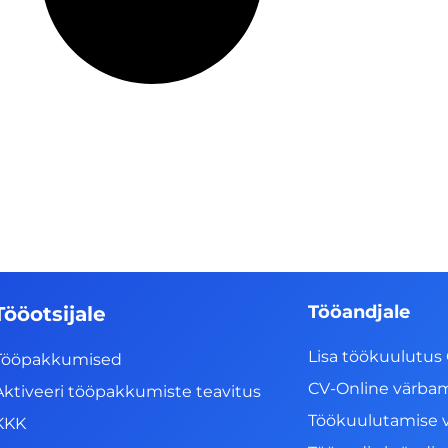
Tööandjale
Tööotsijale
Lisa töökuulutus 
Tööpakkumised
CV-Online värba
Aktiveeri tööpakkumiste teavitus
Töökuulutamise 
KKK