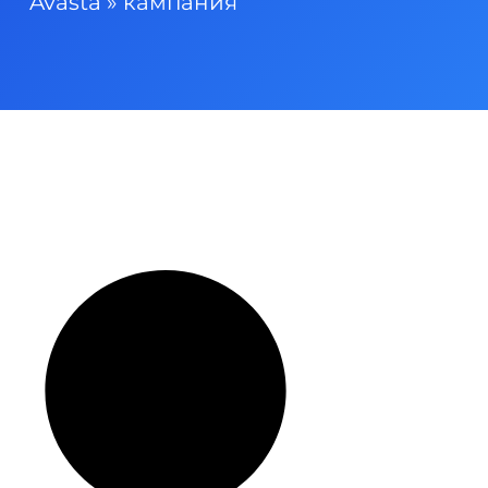
Avasta
»
кампания