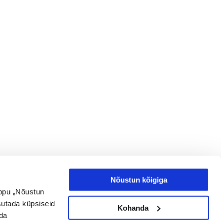
Nõustun kõigiga
uppu „Nõustun
asutada küpsiseid
Kohanda
ada