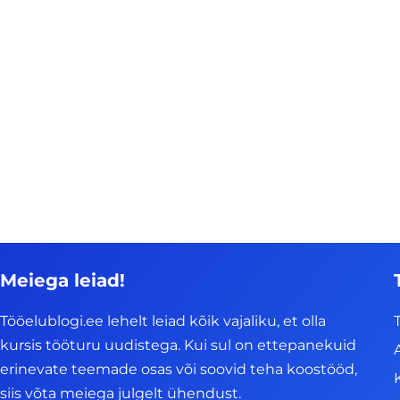
Meiega leiad!
Tööelublogi.ee lehelt leiad kõik vajaliku, et olla
kursis tööturu uudistega. Kui sul on ettepanekuid
erinevate teemade osas või soovid teha koostööd,
siis võta meiega julgelt ühendust.