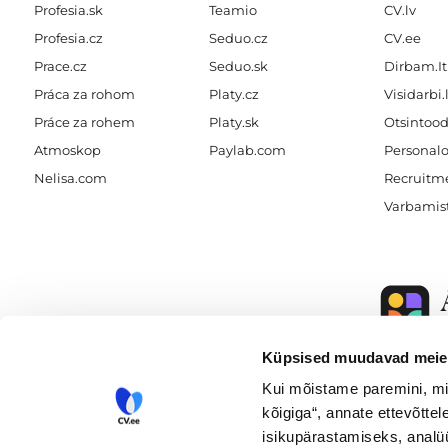
Profesia.sk
Teamio
CV.lv
Profesia.cz
Seduo.cz
CV.ee
Prace.cz
Seduo.sk
Dirbam.It
Práca za rohom
Platy.cz
Visidarbi.
Práce za rohem
Platy.sk
Otsintood
Atmoskop
Paylab.com
Personalo
Nelisa.com
Recruitme
Varbamis
Küpsised muudavad meie 
A better world o
Kui mõistame paremini, mi
kõigiga“, annate ettevõttel
isikupärastamiseks, analü