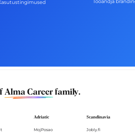
Tööandja brändi
Kasutustingimused
of
Alma Career
family.
Adriatic
Scandinavia
lt
MojPosao
Jobly.fi