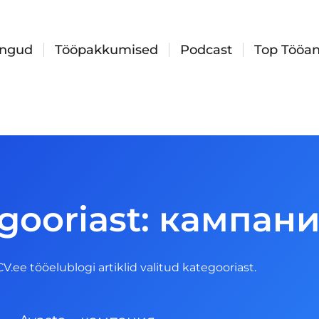
ingud
Tööpakkumised
Podcast
Top Tööan
egooriast: кампан
 CV.ee tööelublogi artiklid valitud kategooriast.