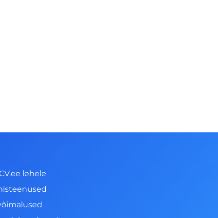
CV.ee lehele
misteenused
võimalused