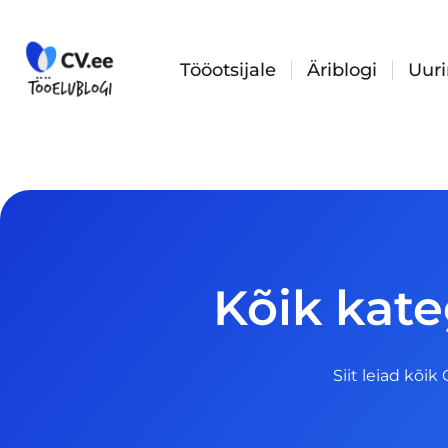
Skip
to
content
Tööotsijale
Äriblogi
Uur
Kõik kat
Siit leiad kõik