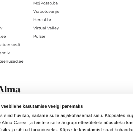
MojPosao.ba
Vrabotuvanje
Hercul.hr
lv
Virtual Valley
.ee
Pulser
atrankos.lt
nt.lv
teenused.ee
veebilehe kasutamise veelgi paremaks
f work for
everyone
.
s sind huvitab, näitame sulle asjakohasemat sisu. Klõpsates n
e Alma Career ja teistele selle ärigrupi ettevõtetele nõusoleku k
üsiks ja sihitud turunduseks. Küpsiste kasutamist saad kohand