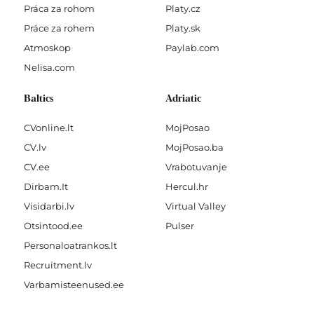
Práca za rohom
Platy.cz
Práce za rohem
Platy.sk
Atmoskop
Paylab.com
Nelisa.com
Baltics
Adriatic
CVonline.lt
MojPosao
CV.lv
MojPosao.ba
CV.ee
Vrabotuvanje
Dirbam.It
Hercul.hr
Visidarbi.lv
Virtual Valley
Otsintood.ee
Pulser
Personaloatrankos.lt
Recruitment.lv
Varbamisteenused.ee