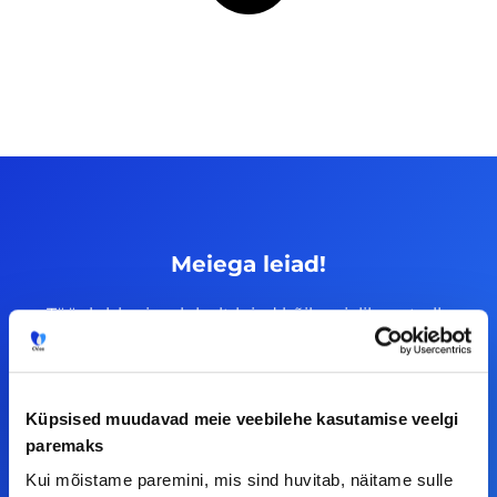
Meiega leiad!
Tööelublogi.ee lehelt leiad kõik vajaliku, et olla
kursis tööturu uudistega. Kui sul on
ettepanekuid erinevate teemade osas või soovid
teha koostööd, siis võta meiega julgelt ühendust.
Küpsised muudavad meie veebilehe kasutamise veelgi
paremaks
F
I
L
Y
Kui mõistame paremini, mis sind huvitab, näitame sulle