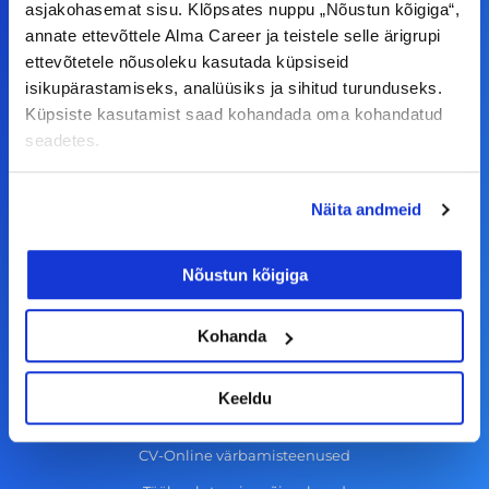
asjakohasemat sisu. Klõpsates nuppu „Nõustun kõigiga“,
a
n
i
o
annate ettevõttele Alma Career ja teistele selle ärigrupi
c
s
n
u
ettevõtetele nõusoleku kasutada küpsiseid
© Alma Career Estonia OÜ
e
t
k
t
isikupärastamiseks, analüüsiks ja sihitud turunduseks.
b
a
e
u
Küpsiste kasutamist saad kohandada oma kohandatud
seadetes.
o
g
d
b
Tööotsijale
o
r
i
e
k
a
n
Näita andmeid
Tööpakkumised
-
m
Aktiveeri tööpakkumiste teavitus
f
Nõustun kõigiga
KKK
Kasutustingimused
Kohanda
Tööandjale
Keeldu
Lisa töökuulutus CV.ee lehele
CV-Online värbamisteenused