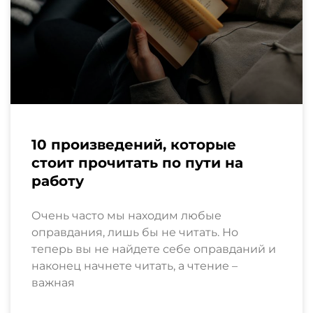
10 произведений, которые
стоит прочитать по пути на
работу
Очень часто мы находим любые
оправдания, лишь бы не читать. Но
теперь вы не найдете себе оправданий и
наконец начнете читать, а чтение –
важная