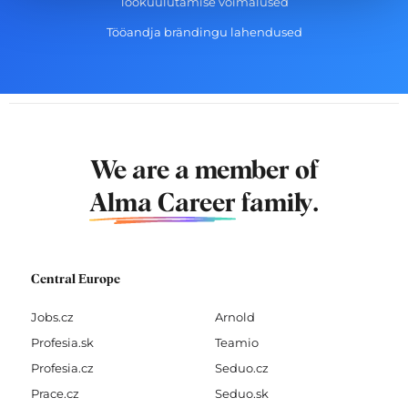
Töökuulutamise võimalused
Tööandja brändingu lahendused
We are a member of
Alma Career
family.
Central Europe
Jobs.cz
Arnold
Profesia.sk
Teamio
Profesia.cz
Seduo.cz
Prace.cz
Seduo.sk