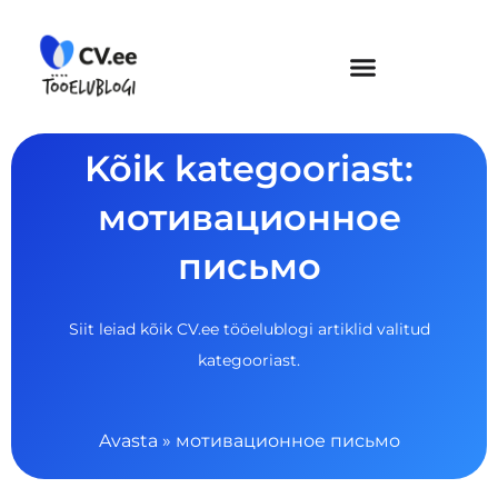
Skip
to
content
Kõik kategooriast:
мотивационное
письмо
Siit leiad kõik CV.ee tööelublogi artiklid valitud
kategooriast.
Avasta
»
мотивационное письмо