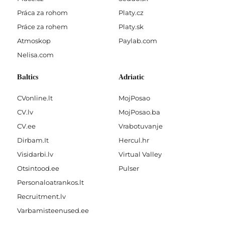
Práca za rohom
Platy.cz
Práce za rohem
Platy.sk
Atmoskop
Paylab.com
Nelisa.com
Baltics
Adriatic
CVonline.lt
MojPosao
CV.lv
MojPosao.ba
CV.ee
Vrabotuvanje
Dirbam.It
Hercul.hr
Visidarbi.lv
Virtual Valley
Otsintood.ee
Pulser
Personaloatrankos.lt
Recruitment.lv
Varbamisteenused.ee