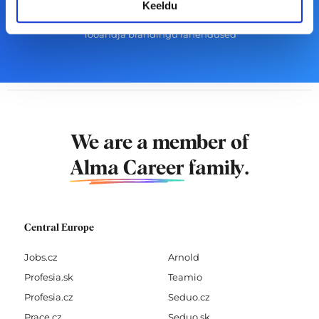
Keeldu
Töökuulutamise võimalused
Tööandja brändingu lahendused
We are a member of
Alma Career
family.
Central Europe
Jobs.cz
Arnold
Profesia.sk
Teamio
Profesia.cz
Seduo.cz
Prace.cz
Seduo.sk