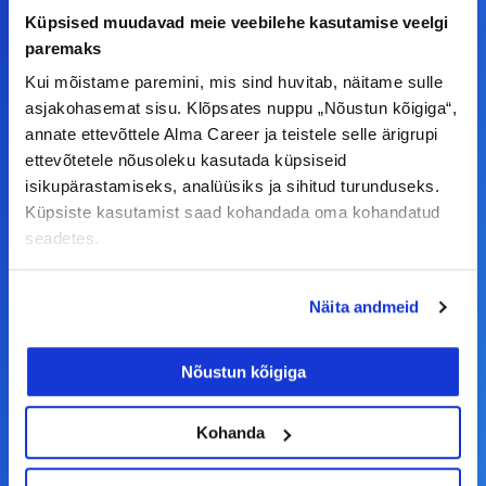
F
I
L
Y
Küpsised muudavad meie veebilehe kasutamise veelgi
a
n
i
o
paremaks
c
s
n
u
Kui mõistame paremini, mis sind huvitab, näitame sulle
© Alma Career Estonia OÜ
e
t
k
t
asjakohasemat sisu. Klõpsates nuppu „Nõustun kõigiga“,
b
a
e
u
annate ettevõttele Alma Career ja teistele selle ärigrupi
o
g
d
b
ettevõtetele nõusoleku kasutada küpsiseid
Tööotsijale
isikupärastamiseks, analüüsiks ja sihitud turunduseks.
o
r
i
e
Küpsiste kasutamist saad kohandada oma kohandatud
k
a
n
Tööpakkumised
seadetes.
-
m
Aktiveeri tööpakkumiste teavitus
f
KKK
Näita andmeid
Kasutustingimused
Nõustun kõigiga
Tööandjale
Lisa töökuulutus CV.ee lehele
Kohanda
CV-Online värbamisteenused