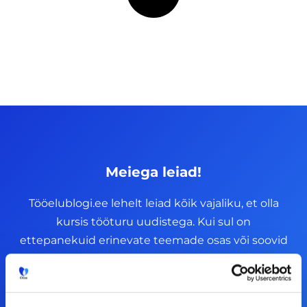
Meiega leiad!
Tööelublogi.ee lehelt leiad kõik vajaliku, et olla
kursis tööturu uudistega. Kui sul on
ettepanekuid erinevate teemade osas või soovid
teha koostööd, siis võta meiega julgelt ühendust.