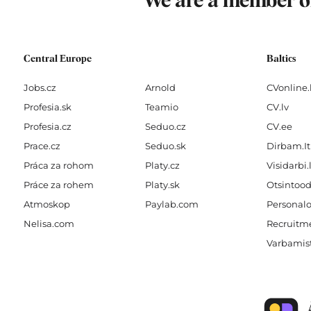
-
m
We are a member 
f
Central Europe
Baltics
Jobs.cz
Arnold
CVonline.
Profesia.sk
Teamio
CV.lv
Profesia.cz
Seduo.cz
CV.ee
Prace.cz
Seduo.sk
Dirbam.It
Práca za rohom
Platy.cz
Visidarbi.
Práce za rohem
Platy.sk
Otsintood
Atmoskop
Paylab.com
Personalo
Nelisa.com
Recruitme
Varbamis