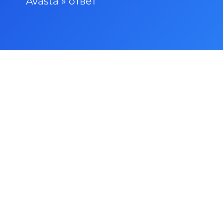
Avasta
»
ответ