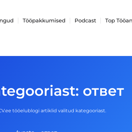
ingud
Tööpakkumised
Podcast
Top Tööan
tegooriast: ответ
 CV.ee tööelublogi artiklid valitud kategooriast.