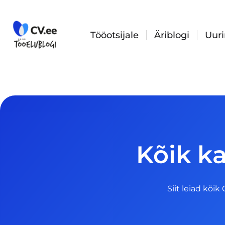
Skip
to
content
Tööotsijale
Äriblogi
Uur
Kõik ka
Siit leiad kõik