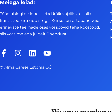
Meiega leiad!
Tööelublogi.ee lehelt leiad kõik vajaliku, et olla
kursis tööturu uudistega. Kui sul on ettepanekuid
erinevate teemade osas või soovid teha koostööd,
siis võta meiega julgelt ühendust.
F
I
L
Y
a
n
i
o
c
s
n
u
© Alma Career Estonia OÜ
e
t
k
t
b
a
e
u
o
g
d
b
o
r
i
e
k
a
n