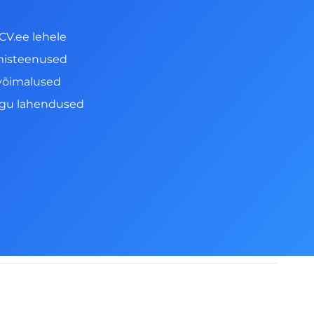
CV.ee lehele
misteenused
võimalused
ngu lahendused