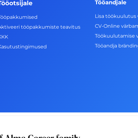
Tööandjale
Tööotsijale
Lisa töökuulutus 
Tööpakkumised
CV-Online värba
Aktiveeri tööpakkumiste teavitus
Töökuulutamise 
KKK
Tööandja brändi
Kasutustingimused