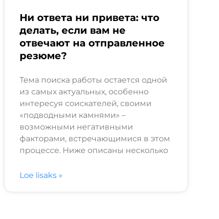
Ни ответа ни привета: что
делать, если вам не
отвечают на отправленное
резюме?
Тема поиска работы остается одной
из самых актуальных, особенно
интересуя соискателей, своими
«подводными камнями» –
возможными негативными
факторами, встречающимися в этом
процессе. Ниже описаны несколько
Loe lisaks »