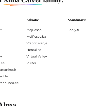
of
Alma Career
family.
Adriatic
Scandinavia
lt
MojPosao
Jobly.fi
MojPosao.ba
Vrabotuvanje
Hercul.hr
lv
Virtual Valley
.ee
Pulser
atrankos.lt
nt.lv
teenused.ee